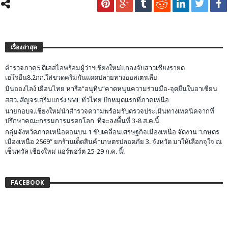
เรื่องล่าสุด
ตำรวจภาค5 ดีเอสไอพร้อมผู้ว่าฯเชียงใหม่แถลงจับสาวเชียงรายด
เฮโรอีน8.2กก.ใส่ขวดครีมกันแดดปลายทางออสเตรเลีย
มินอองไลง์ เยือนไทย หารือ”อนุทิน”คาดหนุนความร่วมมือ-จุดยืนในอาเซียน
สสว. สัญจรเสริมแกร่ง SME ทั่วไทย ปักหมุดแรกที่ภาคเหนือ
นายกอบจ.เชียงใหม่นำสำรวจความพร้อมรับตรวจประเมินทางเทคนิคจากที่
ปรึกษาคณะกรรมการมรดกโลก ที่จะลงพื้นที่ 3-8 ส.ค.นี้
กลุ่มจังหวัดภาคเหนือตอนบน 1 ขับเคลื่อนเศรษฐกิจเมืองเหนือ จัดงาน “เกษตร
เมืองเหนือ 2569” ยกร้านเด็ดสินค้าเกษตรปลอดภัย 3. จังหวัด มาให้เลือกจุใจ ณ
เซ็นทรัล เชียงใหม่ แอร์พอร์ต 25-29 ก.ค. นี้!
FACEBOOK