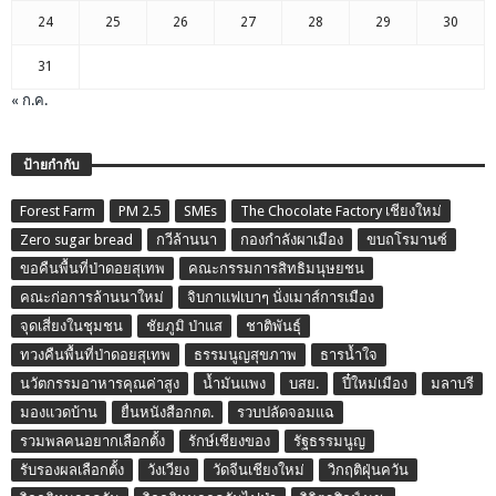
24
25
26
27
28
29
30
31
« ก.ค.
ป้ายกำกับ
Forest Farm
PM 2.5
SMEs
The Chocolate Factory เชียงใหม่
Zero sugar bread
กวีล้านนา
กองกำลังผาเมือง
ขบถโรมานซ์
ขอคืนพื้นที่ป่าดอยสุเทพ
คณะกรรมการสิทธิมนุษยชน
คณะก่อการล้านนาใหม่
จิบกาแฟเบาๆ นั่งเมาส์การเมือง
จุดเสี่ยงในชุมชน
ชัยภูมิ ป่าแส
ชาติพันธุ์
ทวงคืนพื้นที่ป่าดอยสุเทพ
ธรรมนูญสุขภาพ
ธารน้ำใจ
นวัตกรรมอาหารคุณค่าสูง
น้ำมันแพง
บสย.
ปี๋ใหม่เมือง
มลาบรี
มองแวดบ้าน
ยื่นหนังสือกกต.
รวบปลัดจอมแฉ
รวมพลคนอยากเลือกตั้ง
รักษ์เชียงของ
รัฐธรรมนูญ
รับรองผลเลือกตั้ง
วังเวียง
วัดจีนเชียงใหม่
วิกฤติฝุ่นควัน