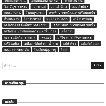
วิกฤติหมอกควัน
วิกฤติหมอกควันไฟป่า
วิจิตรศิลป์ มช.
วิสามัญฆาตกรรม
สภากาแฟ
สสส.สำนัก 3
สสส.สำนัก 5
สสส.สำนัก 6
สังคมสุขภาวะ
สารพิษจากเหมืองแร่ปนเปื้อนแม่น้ำ
สิ้นแสงดาว
สื่อสร้างสรรค์
หมอกควันไฟป่า
หัวคิวบัตรชมพู
เครือข่ายขอคืนพื้นที่ป่าดอยสุเทพ
เครือข่ายประชาชนปกป้องแม่น้ำ
เครือข่ายเยาวชนต้นกล้าชนเผ่าพื้นเมือง
เผด็จการ
เยาวชนนักกิจกรรมลาหู่
เล่งเน่ยยี่
เวทีวิชาการไม่ใช่ค่ายทหาร
เสรีอินทนิล
เหมืองแร่ต้นน้ำกก-น้ำสาย
แม่น้ำโขง
แม่แจ่มโมเดล
แสงดาว ศรัทธามั่น
โรงเรียนผู้สูงอายุ
ไฟป่า
ความเห็นล่าสุด
คลังเก็บ