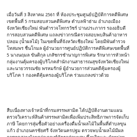
เมื่อวันที่ 3 สิงหาคม 2561 ที่ ห้องประชุมศูนย์ปฏิบัติการคดีพิเศษ
เขตพื้นที่ 5 กรมสอบสวนคดีพิเศษ ตำบลฟ้าฮ่าม อำเภอเมือง
จังหวัดเชียงใหม่ พันตำรวจโทกรวัชร์ ปานประภากร รองอธิบดี
การสอบสวนคดีพิเศษ แถลงข่าวกรณีตรวจสอบพบสินค้าอาหาร
ปลอม (น้ำผลไม้) ในเขตพื้นที่จังหวัดเชียงใหม่ โดยมีพันตำรวจ
โทสมพร ชื่นโกมล ผู้อำนวยการศูนย์ปฏิบัติการคดีพิเศษเขตพื้นที่
5 นางนฤมล ขันติกุล เภสัชกรชำนาญการพิเศษ รักษาการหัวหน้า
กลุ่มงานคุ้มครองผู้บริโภคสำนักงานสาธารณสุขจังหวัดเชียงใหม่
และนายวรรณชัย พรหมรักษ์ ผู้อำนวยการส่วนคดีคุ้มครองผู้
บริโภค 1 กองคดีคุ้มครองผู้บริโภค ร่วมแถลงข่าวด้วย
สืบเนื่องทางเจ้าหน้าที่กรมสรรพสามิต ได้ปฏิบัติงานตามแผน
ตรวจวิเคราะห์สินค้าสรรพสามิตเพื่อเพิ่มประสิทธิภาพการจัดเก็บ
ภาษี โดยการสุ่มซื้อตัวอย่างเครื่องดื่มน้ำผลไม้ในพื้นที่ตำบลขุน
แก้ว อำเภอนครชัยศรี จังหวัดนครปฐม ตรวจพบน้ำผลไม้มีผล