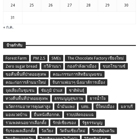
24
25
26
27
28
29
30
31
« ก.ค.
ป้ายกำกับ
Forest Farm
PM 2.5
SMEs
The Chocolate Factory เชียงใหม่
Zero sugar bread
กวีล้านนา
กองกำลังผาเมือง
ขบถโรมานซ์
ขอคืนพื้นที่ป่าดอยสุเทพ
คณะกรรมการสิทธิมนุษยชน
คณะก่อการล้านนาใหม่
จิบกาแฟเบาๆ นั่งเมาส์การเมือง
จุดเสี่ยงในชุมชน
ชัยภูมิ ป่าแส
ชาติพันธุ์
ทวงคืนพื้นที่ป่าดอยสุเทพ
ธรรมนูญสุขภาพ
ธารน้ำใจ
นวัตกรรมอาหารคุณค่าสูง
น้ำมันแพง
บสย.
ปี๋ใหม่เมือง
มลาบรี
มองแวดบ้าน
ยื่นหนังสือกกต.
รวบปลัดจอมแฉ
รวมพลคนอยากเลือกตั้ง
รักษ์เชียงของ
รัฐธรรมนูญ
รับรองผลเลือกตั้ง
วังเวียง
วัดจีนเชียงใหม่
วิกฤติฝุ่นควัน
วิกฤติหมอกควัน
วิกฤติหมอกควันไฟป่า
วิจิตรศิลป์ มช.