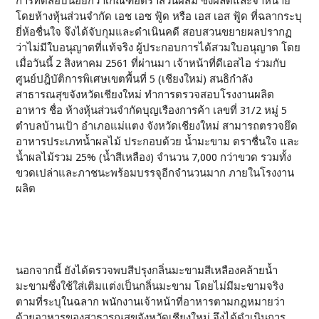
การทดสอบน้อยกว่าเกณฑ์อัตราส่วนผสม ซึ่งผลิตและจำหน่าย
โดยห้างหุ้นส่วนจำกัด เอช เอซ ฟู้ด หรือ เอส เอส ฟู้ด ที่ฉลากระบุ
ยี่ห้อชื่นใจ จึงได้จับกุมและดำเนินคดี สอบสวนขยายผลปรากฏ
ว่าไม่มีใบอนุญาตที่แท้จริง ผู้ประกอบการได้สวมใบอนุญาต โดย
เมื่อวันนี้ 2 สิงหาคม 2561 ที่ผ่านมา เจ้าหน้าที่ดีเอสไอ ร่วมกับ
ศูนย์ปฎิบัติการพิเศษเขตพื้นที่ 5 (เชียงใหม่) สนธิกำลัง
สาธารณสุขจังหวัดเชียงใหม่ ทำการตรวจสอบโรงงานผลิต
อาหาร ชื่อ ห้างหุ้นส่วนจํากัดบุญเรืองการค้า เลขที่ 31/2 หมู่ 5
ตำบลบ้านเป้า อำเภอแม่แตง จังหวัดเชียงใหม่ สามารถตรวจยึด
อาหารประเภทน้ำผลไม้ ประกอบด้วย น้ำมะขาม ตราชื่นใจ และ
น้ำผลไม้รวม 25% (น้ำสีเหลือง) จำนวน 7,000 กว่าขวด รวมทั้ง
ขวดเปล่าและภาชนะพร้อมบรรจุอีกจำนวนมาก ภายในโรงงาน
ผลิต
นอกจากนี้ ยังได้ตรวจพบสีปรุงกลิ่นมะขามสีเหลืองคล้ายน้ำ
มะขามซึ่งใช้ใส่เติมแต่งเป็นกลิ่นมะขาม โดยไม่มีมะขามจริง
ตามที่ระบุในฉลาก พนักงานเจ้าหน้าที่อาหารตามกฎหมายว่า
ด้วยอาหารของสาธารณสุขจังหวัดเชียงใหม่ จึงได้ดำเนินการ