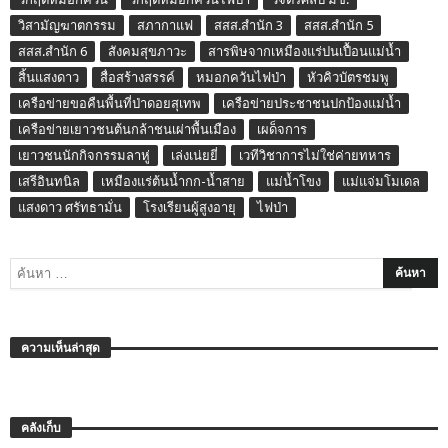
วิสามัญฆาตกรรม
สภากาแฟ
สสส.สำนัก 3
สสส.สำนัก 5
สสส.สำนัก 6
สังคมสุขภาวะ
สารพิษจากเหมืองแร่ปนเปื้อนแม่น้ำ
สิ้นแสงดาว
สื่อสร้างสรรค์
หมอกควันไฟป่า
หัวคิวบัตรชมพู
เครือข่ายขอคืนพื้นที่ป่าดอยสุเทพ
เครือข่ายประชาชนปกป้องแม่น้ำ
เครือข่ายเยาวชนต้นกล้าชนเผ่าพื้นเมือง
เผด็จการ
เยาวชนนักกิจกรรมลาหู่
เล่งเน่ยยี่
เวทีวิชาการไม่ใช่ค่ายทหาร
เสรีอินทนิล
เหมืองแร่ต้นน้ำกก-น้ำสาย
แม่น้ำโขง
แม่แจ่มโมเดล
แสงดาว ศรัทธามั่น
โรงเรียนผู้สูงอายุ
ไฟป่า
ความเห็นล่าสุด
คลังเก็บ