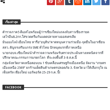
เรื่องล่าสุด
ตำรวจภาค5 ดีเอสไอพร้อมผู้ว่าฯเชียงใหม่แถลงจับสาวเชียงรายด
เฮโรอีน8.2กก.ใส่ขวดครีมกันแดดปลายทางออสเตรเลีย
มินอองไลง์ เยือนไทย หารือ”อนุทิน”คาดหนุนความร่วมมือ-จุดยืนในอาเซียน
สสว. สัญจรเสริมแกร่ง SME ทั่วไทย ปักหมุดแรกที่ภาคเหนือ
นายกอบจ.เชียงใหม่นำสำรวจความพร้อมรับตรวจประเมินทางเทคนิคจากที่
ปรึกษาคณะกรรมการมรดกโลก ที่จะลงพื้นที่ 3-8 ส.ค.นี้
กลุ่มจังหวัดภาคเหนือตอนบน 1 ขับเคลื่อนเศรษฐกิจเมืองเหนือ จัดงาน “เกษตร
เมืองเหนือ 2569” ยกร้านเด็ดสินค้าเกษตรปลอดภัย 3. จังหวัด มาให้เลือกจุใจ ณ
เซ็นทรัล เชียงใหม่ แอร์พอร์ต 25-29 ก.ค. นี้!
FACEBOOK