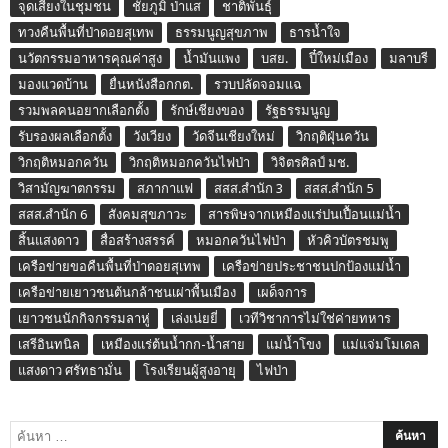
จุดเสี่ยงในชุมชน
ชัยภูมิ ป่าแส
ชาติพันธุ์
ทวงคืนพื้นที่ป่าดอยสุเทพ
ธรรมนูญสุขภาพ
ธารน้ำใจ
นวัตกรรมอาหารคุณค่าสูง
น้ำมันแพง
บสย.
ปี๋ใหม่เมือง
มลาบรี
มองแวดบ้าน
ยื่นหนังสือกกต.
รวบปลัดจอมแฉ
รวมพลคนอยากเลือกตั้ง
รักษ์เชียงของ
รัฐธรรมนูญ
รับรองผลเลือกตั้ง
วังเวียง
วัดจีนเชียงใหม่
วิกฤติฝุ่นควัน
วิกฤติหมอกควัน
วิกฤติหมอกควันไฟป่า
วิจิตรศิลป์ มช.
วิสามัญฆาตกรรม
สภากาแฟ
สสส.สำนัก 3
สสส.สำนัก 5
สสส.สำนัก 6
สังคมสุขภาวะ
สารพิษจากเหมืองแร่ปนเปื้อนแม่น้ำ
สิ้นแสงดาว
สื่อสร้างสรรค์
หมอกควันไฟป่า
หัวคิวบัตรชมพู
เครือข่ายขอคืนพื้นที่ป่าดอยสุเทพ
เครือข่ายประชาชนปกป้องแม่น้ำ
เครือข่ายเยาวชนต้นกล้าชนเผ่าพื้นเมือง
เผด็จการ
เยาวชนนักกิจกรรมลาหู่
เล่งเน่ยยี่
เวทีวิชาการไม่ใช่ค่ายทหาร
เสรีอินทนิล
เหมืองแร่ต้นน้ำกก-น้ำสาย
แม่น้ำโขง
แม่แจ่มโมเดล
แสงดาว ศรัทธามั่น
โรงเรียนผู้สูงอายุ
ไฟป่า