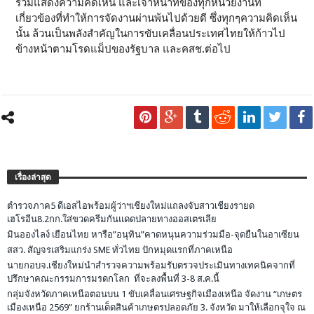
ร่วมแสดงความคิดเห็น และเจ้าหน้าที่ของทุกหน่วยงานที่
เกี่ยวข้องที่ทำให้การจัดงานผ่านพ้นไปด้วยดี ซึ่งทุกๆความคิดเห็น
นั้น ล้วนเป็นพลังสำคัญในการขับเคลื่อนประเทศไทยให้ก้าวไป
ข้างหน้าตามโรดแม็ปของรัฐบาล และคสช.ต่อไป
เรื่องล่าสุด
ตำรวจภาค5 ดีเอสไอพร้อมผู้ว่าฯเชียงใหม่แถลงจับสาวเชียงรายด
เฮโรอีน8.2กก.ใส่ขวดครีมกันแดดปลายทางออสเตรเลีย
มินอองไลง์ เยือนไทย หารือ”อนุทิน”คาดหนุนความร่วมมือ-จุดยืนในอาเซียน
สสว. สัญจรเสริมแกร่ง SME ทั่วไทย ปักหมุดแรกที่ภาคเหนือ
นายกอบจ.เชียงใหม่นำสำรวจความพร้อมรับตรวจประเมินทางเทคนิคจากที่
ปรึกษาคณะกรรมการมรดกโลก ที่จะลงพื้นที่ 3-8 ส.ค.นี้
กลุ่มจังหวัดภาคเหนือตอนบน 1 ขับเคลื่อนเศรษฐกิจเมืองเหนือ จัดงาน “เกษตร
เมืองเหนือ 2569” ยกร้านเด็ดสินค้าเกษตรปลอดภัย 3. จังหวัด มาให้เลือกจุใจ ณ