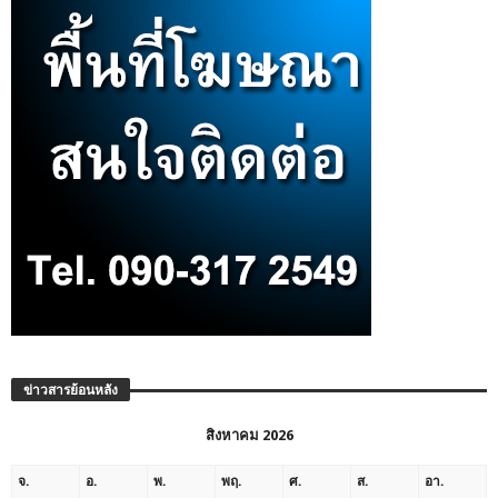
ข่าวสารย้อนหลัง
สิงหาคม 2026
จ.
อ.
พ.
พฤ.
ศ.
ส.
อา.