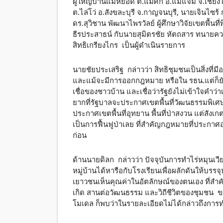
ผู้ใหญ่บ้านแม่หยอด ต.แม่ศึก อ.แม่แจ่ม จ.เชี
ต.ไล่โว่ อ.สังขละบุรี จ.กาญจนบุรี, นายเจินไซร้
ดร.สุวิชาน พัฒนาไพรวัลย์ ผู้ศึกษาวิจัยเขตพื้นท
ธีรประสาธน์ กับนายสุมิตรชัย หัตถสาร ทนายความศ
สิทธิเกรียงไกร เป็นผู้ดำเนินรายการ
นายชัยประเสริฐ กล่าวว่า สิทธิชุมชนเป็นสิ่งที่มีอ
และแม้จะมีการออกกฎหมาย หรือใน รธน.แต่ก็ย
เชื่อของชาวบ้าน และเชื่อว่ารัฐยังไม่เข้าใจคำว่า
ยากที่รัฐบาลจะประกาศเขตพื้นที่วัฒนธรรมพิเศษ
ประกาศเขตพื้นที่อุทยาน พื้นที่ป่าสงวน แต่สังเ
เป็นการฟื้นฟูป่าเลย ที่สำคัญกฎหมายที่ประกาศออ
ก่อน
ด้านนายดิลก กล่าวว่า ปัจจุบันการทำไร่หมุนเ
หมู่บ้านได้หารือกับโรงเรียนเพื่อผลักดันให้บรรจ
เยาวชนเห็นคุณค่าในอัตลักษณ์ของตนเอง ที่สำค
เกิด สานต่อวัฒนธรรม และวิถีชีวิตของชุมชน ข
โมเดล ก็พบว่าในรายละเอียดไม่ได้กล่าวถึงการทำไร