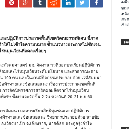
ลงพื้น
กลุ่
เหนือ
เกษต
เชียง
นและปฏิบัติการประกาศพื้นที่เขตวัฒนธรรมพิเศษ ชี้ภาค
FA
นที่ ทำให้ไม่เข้าใจความหมาย ซ้ำแนวทางประกาศไม่ชัดเจน
ร่หมุนเวียนที่ลดลงเรื่อยๆ
 3 คณะสังคมศาสตร์ มช. จัดงาน “เวทีถอดบทเรียนปฏิบัติการ
แวดล้อมและไร่หมุนเวียนระดับนโยบาย และสาธารณะตาม
ะมาณ 100 คน และในงานมีกิจกรรมประกอบด้วย เวทีสัมมนา
จ ข้อท้าทายและข้อเสนอแนะ เรื่องการประกาศเขตพื้นที่
อย การจัดนิทรรศการสาธิตผลผลิตจากไร่หมุนเวียน
ษ ซึ่งงานจะจัดขึ้น 2 วัน ช่วงวันที่ 20-21 พ.ย.60
ย. มีการสัมมนา ถอดบทเรียนสิทธิชุมชนและปฏิบัติการ
สิ่งท้าทายและข้อเสนอแนะ วิทยากรประกอบด้วย นายชัย
อ.เวียงป่าเป้า จ.เชียงราย, นายดิลก ตระกูลรุ่งอำไพ