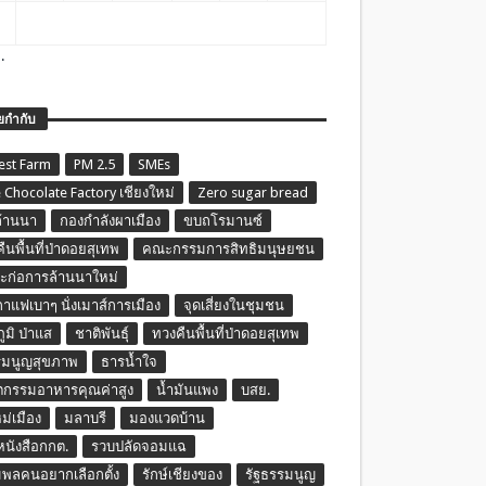
.
ยกำกับ
est Farm
PM 2.5
SMEs
 Chocolate Factory เชียงใหม่
Zero sugar bread
ล้านนา
กองกำลังผาเมือง
ขบถโรมานซ์
ืนพื้นที่ป่าดอยสุเทพ
คณะกรรมการสิทธิมนุษยชน
ก่อการล้านนาใหม่
กาแฟเบาๆ นั่งเมาส์การเมือง
จุดเสี่ยงในชุมชน
ภูมิ ป่าแส
ชาติพันธุ์
ทวงคืนพื้นที่ป่าดอยสุเทพ
รมนูญสุขภาพ
ธารน้ำใจ
ตกรรมอาหารคุณค่าสูง
น้ำมันแพง
บสย.
หม่เมือง
มลาบรี
มองแวดบ้าน
นหนังสือกกต.
รวบปลัดจอมแฉ
พลคนอยากเลือกตั้ง
รักษ์เชียงของ
รัฐธรรมนูญ