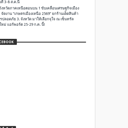
ที่ 3-8 ส.ค.นี้
มจังหวัดภาคเหนือตอนบน 1 ขับเคลื่อนเศรษฐกิจเมือง
 จัดงาน “เกษตรเมืองเหนือ 2569” ยกร้านเด็ดสินค้า
รปลอดภัย 3. จังหวัด มาให้เลือกจุใจ ณ เซ็นทรัล
ใหม่ แอร์พอร์ต 25-29 ก.ค. นี้!
CEBOOK