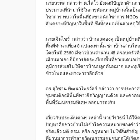
นายนรพล กล่าวว่า ต.ไล่โว่ ยังคงมีปัญหาด้านก
ประมาณที่นำมาใช้ในการพัฒนาหมู่บ้านนั้นเป็น
วิชาการ พบว่าในพื้นที่ยังขาดนักวิชาการ NGOs 
สังเคราะห์ปัญหาในพื้นที่ ซึ่งทั้งหมดเป็นสาเหต
นายเจินไซร้ กล่าวว่า บ้านเลตองคุ เป็นหมู่บ้านท
พื้นที่ทำนาเพียง 8 แปลงเท่านั้น ชาวบ้านส่วน
โดยในปี 2560 มีชาวบ้านจำนวน 48 ครอบครัวที่
เมียนมาเอง ก็มีการจัดระเบียบพื้นที่ชายแดนอย่
คุมีการส่งเสริมให้ชาวบ้านปลูกต้นหมาก และทุเรี
ข้าวโพดและยางพาราอีกด้วย
ดร.สุวิชาน พัฒนาไพรวัลย์ กล่าวว่า การประกาศ
ชุมชนต้องมีพื้นที่ทางจิตวิญญาณด้วย และคาด
พื้นที่วัฒนธรรมพิเศษ ออกมารองรับ
เกี่ยวกับประเด็นต่างๆ เหล่านี้ นายวีรวัธน์ ได้ให
ปัญหาคือชาวบ้านไม่เข้าใจความหมายของคำว่าเ
จริงแล้ว มติ ครม. หรือ กฎหมาย ไม่ใช่สิ่งสำคัญ 
ที่ผ่านมาการทำลายวัฒนธรรมชุมชนก่อให้เกิดภา