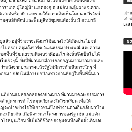
ยงใหม่, นายนรพล คงนานดี ตัวแทนจากเขตพื้นที่พิเศษ
สถิ
 การาเกศ ผู้ใหญ่บ้านเลตองคุ ต.แม่จัน อ.อุ้มผาง จ.ตาก,
เข้าช
ี่พิเศษลัทธิฤาษี และร่วมให้ความคิดเห็นโดยนายวีรวัธน์
เข้าช
ูนย์พิทักษ์และฟื้นฟูสิทธิชุมชนท้องถิ่น มี ดร.มาลี
Last
ยู่แล้ว อยู่ที่ว่าเราจะดึงมาใช้อย่างไรให้เกิดประโยชน์
NO
ังไม่ครอบคลุมถึงจารีต วัฒนธรรม ประเพณี และความ
เขตพื้นที่วัฒนธรรมพิเศษว่าคืออะไร ดังนั้นจึงเป็นไปได้
ในเร็วๆนี้ ทั้งนี้ที่ผ่านมามีการออกกฎหมายมากมายและ
กตว่าหลังจากประกาศแล้วรัฐไม่มีการดำเนินการใดๆ ที่
กมา กลับไม่มีการปกป้องชาวบ้านที่อยู่ในพื้นที่นั้นมา
วียนที่บ้านแม่หยอดลดลงอย่างมาก ที่ผ่านมาคณะกรรมการ
ุหลักสูตรการทำไร่หมุนเวียนลงในวิชาเรียน เพื่อให้
ัญจะทำอย่างไรให้เยาวชนที่ไปทำงานต่างถิ่นกลับมาบ้าน
ณะเดียวกัน เมื่อพิจารณาโครงการของรัฐ เช่น แม่แจ่ม
่หมุนเวียน ที่เป็นวิถีชีวิตของชุมชนท้องถิ่นดั้งเดิมเลย