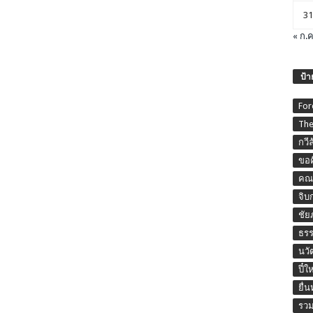
31
« ก.ค
ป้า
For
The
กวี
ขอค
คณะ
จิบ
ชัย
ธร
นวั
ปี๋ใ
ยื่
รวม