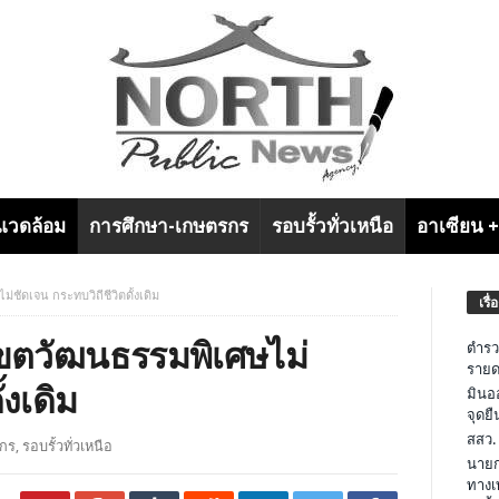
งแวดล้อม
การศึกษา-เกษตรกร
รอบรั้วทั่วเหนือ
อาเซียน 
ชัดเจน กระทบวิถีชีวิตดั้งเดิม
เรื่
เขตวัฒนธรรมพิเศษไม่
ตำรว
รายด
้งเดิม
มินอ
จุดย
สสว.
รกร
,
รอบรั้วทั่วเหนือ
นายก
ทางเ