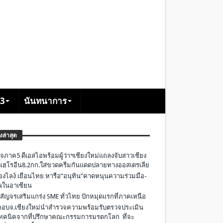
+3
นันทนาการ
องล่าสุด
จภาค5 ดีเอสไอพร้อมผู้ว่าฯเชียงใหม่แถลงจับสาวเชียง
เฮโรอีน8.2กก.ใส่ขวดครีมกันแดดปลายทางออสเตรเลีย
องไลง์ เยือนไทย หารือ”อนุทิน”คาดหนุนความร่วมมือ-
ืนในอาเซียน
 สัญจรเสริมแกร่ง SME ทั่วไทย ปักหมุดแรกที่ภาคเหนือ
อบจ.เชียงใหม่นำสำรวจความพร้อมรับตรวจประเมิน
ทคนิคจากที่ปรึกษาคณะกรรมการมรดกโลก ที่จะ