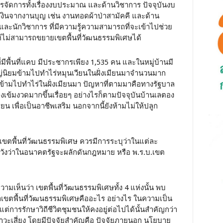
ารจัดการทั้งเรื่องงบประมาณ และด้านวิชาการ ปัจจุบันงบ
เงินจากงานบุญ เช่น งานทอดผ้าป่าสามัคคี และด้าน
และนักวิชาการ ที่มีความรู้ความสามารถที่จะเข้าไปช่วย
ุให้ไม่สามารถขยายเขตพื้นที่วัฒนธรรมพิเศษได้
ี่มีพื้นที่แคบ มีประชากรเพียง 1,535 คน และในหมู่บ้านมี
ใหญ่นิยมข้ามไปทำไร่หมุนเวียนในฝั่งเมียนมาจำนวนมาก
ข้ามไปทำไร่ในฝั่งเมียนมา ปัญหาที่ตามมาคือทางรัฐบาล
างเข้มงวดมากขึ้นเรื่อยๆ อย่างไรก็ตามปัจจุบันบ้านเลตอง
ยน เพื่อเป็นอาชีพเสริม นอกจากนี้ยังห้ามไม่ให้ปลูก
เขตพื้นที่วัฒนธรรมพิเศษ ควรมีการระบุว่าในแต่ละ
หวังว่าในอนาคตรัฐจะผลักดันกฎหมาย หรือ พ.ร.บ.เขต
้ความเห็นว่า เขตพื้นที่วัฒนธรรมพิเศษทั้ง 4 แห่งนั้น พบ
ขตพื้นที่วัฒนธรรมพิเศษคืออะไร อย่างไร ในความเป็น
แต่การรักษาวิถีชีวิตชุมชนให้คงอยู่ต่อไปได้นั้นสำคัญกว่า
วะเสี่ยง โดยมีปัจจัยสำคัญคือ ปัจจัยภายนอก นโยบาย