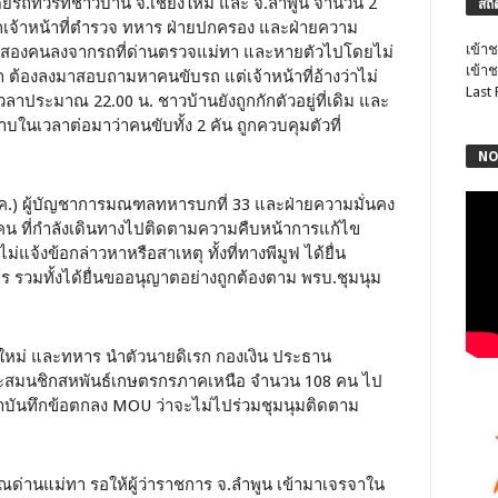
 โดยรถทัวร์ที่ชาวบ้าน จ.เชียงใหม่ และ จ.ลำพูน จำนวน 2
สถิ
 ถูกเจ้าหน้าที่ตำรวจ ทหาร ฝ่ายปกครอง และฝ่ายความ
เข้าช
วร์สองคนลงจากรถที่ด่านตรวจแม่ทา และหายตัวไปโดยไม่
เข้าช
้องลงมาสอบถามหาคนขับรถ แต่เจ้าหน้าที่อ้างว่าไม่
Last
าประมาณ 22.00 น. ชาวบ้านยังถูกกักตัวอยู่ที่เดิม และ
บในเวลาต่อมาว่าคนขับทั้ง 2 คัน ถูกควบคุมตัวที่
NO
 พ.ค.) ผู้บัญชาการมณฑลทหารบกที่ 33 และฝ่ายความมั่นคง
00 คน ที่กำลังเดินทางไปติดตามความคืบหน้าการแก้ไข
่แจ้งข้อกล่าวหาหรือสาเหตุ ทั้งที่ทางพีมูฟ ได้ยื่น
รวมทั้งได้ยื่นขออนุญาตอย่างถูกต้องตาม พรบ.ชุมนุม
ยงใหม่ และทหาร นำตัวนายดิเรก กองเงิน ประธาน
ะสมนชิกสหพันธ์เกษตรกรภาคเหนือ จำนวน 108 คน ไป
ำบันทึกข้อตกลง MOU ว่าจะไม่ไปร่วมชุมนุมติดตาม
เวณด่านแม่ทา รอให้ผู้ว่าราชการ จ.ลำพูน เข้ามาเจรจาใน