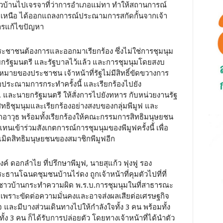
ห้ชาวบ้านไปเจรจาที่ว่าการอำเภอแม่ทา ทำให้สถานการณ์
าคเหนือ ได้ออกแถลงการณ์ประณามการสกัดกั้นจากเจ้า
ดการแก้ไขปัญหา
ที่ประชาชนต้องการและออกมาเรียกร้อง ซึ่งไม่ใช่การชุมนุม
บนายกรัฐมนตรี และรัฐบาลไว้แล้ว และการชุมนุมโดยสงบ
ายของประชาชน เจ้าหน้าที่รัฐไม่มีสิทธิ์ขัดขวางการ
ประณามการกระทำครั้งนี้ และเรียกร้องไปยัง
 และนายกรัฐมนตรี ให้สั่งการไปยังทหาร กับหน่วยงานรัฐ
้สิทธิชุมนุมและเรียกร้องอย่างสงบของกลุ่มพีมูฟ และ
อาวุธ พร้อมทั้งเรียกร้องให้คณะกรรมการสิทธิมนุษยชน
นเข้าร่วมสังเกตการณ์การชุมนุมของพีมูฟครั้งนี้ เพื่อ
เมิดสิทธิมนุษยชนของสมาชิกพีมูฟอีก
 ดอกลำไย ที่ปรึกษาพีมูฟ, นายสุแก้ว ฟุงฟู รอง
นโฉนดชุมชนบ้านไร่ดง ถูกเจ้าหน้าที่คุมตัวไปที่ที่
งว่า ชาวบ้านกระทำความผิด พ.ร.บ.การชุมนุมในที่สาธารณะ
่ง เพราะขัดต่อความมั่นคงและอาจส่งผลเสียต่อเศรษฐกิจ
ละมีบางส่วนเดินทางไปให้กำลังใจทั้ง 3 คน พร้อมทั้ง
ั้ง 3 คน ก็ได้รับการปล่อยตัว โดยทางเจ้าหน้าที่ได้นำตัว