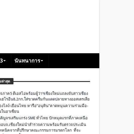
+3
นันทนาการ
องล่าสุด
จภาค5 ดีเอสไอพร้อมผู้ว่าฯเชียงใหม่แถลงจับสาวเชียง
เฮโรอีน8.2กก.ใส่ขวดครีมกันแดดปลายทางออสเตรเลีย
องไลง์ เยือนไทย หารือ”อนุทิน”คาดหนุนความร่วมมือ-
ืนในอาเซียน
 สัญจรเสริมแกร่ง SME ทั่วไทย ปักหมุดแรกที่ภาคเหนือ
อบจ.เชียงใหม่นำสำรวจความพร้อมรับตรวจประเมิน
ทคนิคจากที่ปรึกษาคณะกรรมการมรดกโลก ที่จะ