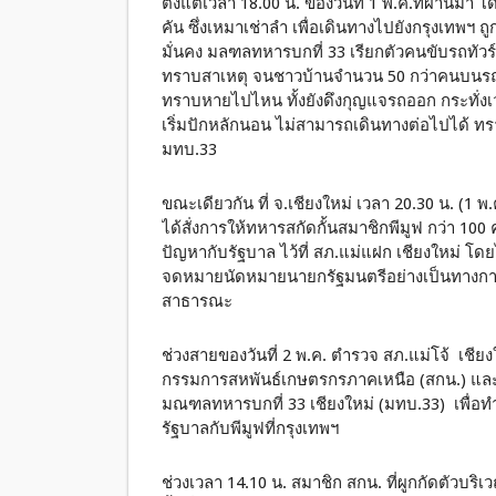
ตั้งแต่เวลา 18.00 น. ของวันที่ 1 พ.ค.ที่ผ่านมา
คัน ซึ่งเหมาเช่าลำ เพื่อเดินทางไปยังกรุงเทพฯ
มั่นคง มลฑลทหารบกที่ 33 เรียกตัวคนขับรถทั
ทราบสาเหตุ จนชาวบ้านจำนวน 50 กว่าคนบนรถ ต
ทราบหายไปไหน ทั้งยังดึงกุญแจรถออก กระทั่งเวล
เริ่มปักหลักนอน ไม่สามารถเดินทางต่อไปได้ ทรา
มทบ.33
ขณะเดียวกัน ที่ จ.เชียงใหม่ เวลา 20.30 น. (1
ได้สั่งการให้ทหารสกัดกั้นสมาชิกพีมูฟ กว่า 1
ปัญหากับรัฐบาล ไว้ที่ สภ.แม่แฝก เชียงใหม่ โดยไม
จดหมายนัดหมายนายกรัฐมนตรีอย่างเป็นทางการ 
สาธารณะ
ช่วงสายของวันที่ 2 พ.ค. ตำรวจ สภ.แม่โจ้ เชี
กรรมการสหพันธ์เกษตรกรภาคเหนือ (สกน.) แล
มณฑลทหารบกที่ 33 เชียงใหม่ (มทบ.33) เพื่อท
รัฐบาลกับพีมูฟที่กรุงเทพฯ
ช่วงเวลา 14.10 น. สมาชิก สกน. ที่ผูกกัดตัวบริ