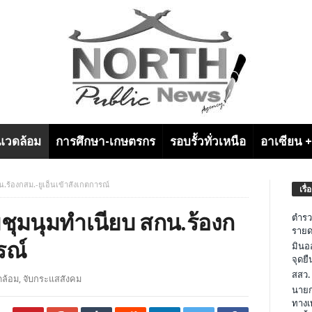
งแวดล้อม
การศึกษา-เกษตรกร
รอบรั้วทั่วเหนือ
อาเซียน 
น.ร้องกสม.-ยูเอ็นเข้าสังเกตการณ์
เรื่
มชุมนุมทำเนียบ สกน.ร้องก
ตำรว
รายด
รณ์
มินอ
จุดย
สสว.
ดล้อม
,
จับกระแสสังคม
นายก
ทางเ