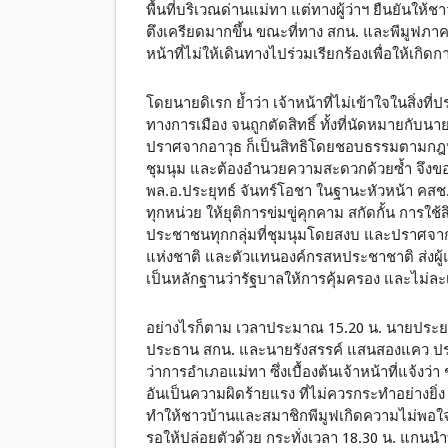
พื้นที่บริเวณด่านแม่ทา แต่ทางผู้ว่าฯ ยืนยันใ
ตึงเครียดมากขึ้น ขณะที่ทาง สกน. และพีมูฟภ
หน้าที่ไม่ให้เดินทางไปร่วมเรียกร้องเพื่อให้เกิ
โดยนายดิเรก ย้ำว่า เจ้าหน้าที่ไม่เข้าใจในสิ่ง
ทางการเมือง จนถูกตัดสิทธิ์ ทั้งที่นัดหมายกั
ปราศจากอาวุธ ก็เป็นสิทธิโดยชอบธรรมตามกฎหม
ชุมนุม และต้องอำนวยความสะดวกด้วยซ้ำ จึงขอ
พล.อ.ประยุทธ์ จันทร์โอชา ในฐานะหัวหน้า คสช.
ทุกหน่วย ให้ยุติการข่มขู่คุกคาม สกัดกั้น การใช
ประชาชนทุกกลุ่มที่ชุมนุมโดยสงบ และปราศจาก
แห่งชาติ และตัวแทนองค์กรสหประชาชาติ ส่งผู้แท
เป็นหลักฐานว่ารัฐบาลให้การคุ้มครอง และไม่ละ
อย่างไรก็ตาม เวลาประมาณ 15.20 น. นายประยงค์
ประธาน สกน. และนายรังสรรค์ แสนสองแคว ประธา
ว่าการอำเภอแม่ทา ซึ่งเบื้องต้นเจ้าหน้าที่แจ้
อันเป็นความผิดร้ายแรง ที่ไม่ควรกระทำอย่างยิ
ทำให้ชาวบ้านและสมาชิกพีมูฟเกิดความไม่พอใจ แ
รอให้ปล่อยตัวด้วย กระทั่งเวลา 18.30 น. แกนนำท