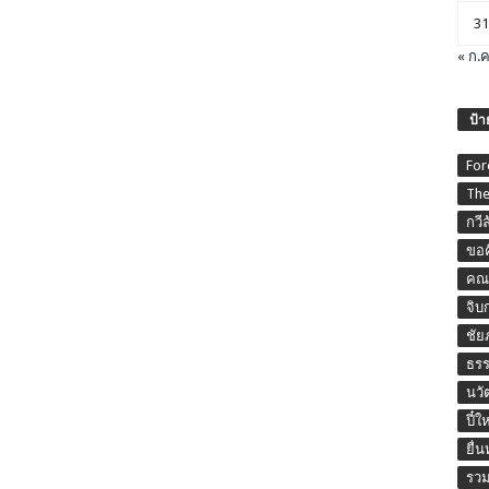
31
« ก.ค
ป้า
For
The
กวี
ขอค
คณะ
จิบ
ชัย
ธร
นวั
ปี๋ใ
ยื่
รวม