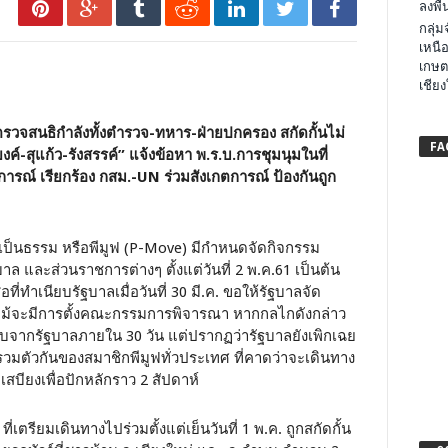
ลงพื้น
กลุ่
เหนือ
เกษต
เชียง
นตรวจสนธิกำลังทั้งตำรวจ-ทหาร-ฝ่ายปกครอง สกัดกั้นไม่
FA
งค์-สุแก้ว-รังสรรค์” แจ้งข้อหา
พ.ร.บ.การชุมนุมในที่
รณ์ เรียกร้อง กสม.-
UN
ร่วมสังเกตการณ์ ป้องกันถูก
ป็นธรรม หรือพีมูฟ (P-Move) มีกำหนดจัดกิจกรรม
ล และส่วนราชการต่างๆ ตั้งแต่วันที่ 2 พ.ค.61 เป็นต้น
อที่ทำเนียบรัฐบาลเมื่อวันที่ 30 มี.ค. ขอให้รัฐบาลจัด
าะแม้จะมีการตั้งคณะกรรมการพิจารณา หากกลไกดังกล่าว
บจากรัฐบาลภายใน 30 วัน แต่ปรากฏว่ารัฐบาลยังเพิกเฉย
ดรวมตัวกันของสมาชิกพีมูฟทั่วประเทศ ที่คาดว่าจะเดินทาง
บียงเพื่อปักหลักราว 2 สัปดาห์
่เตรียมเดินทางไปร่วมตั้งแต่เย็นวันที่ 1 พ.ค. ถูกสกัดกั้น