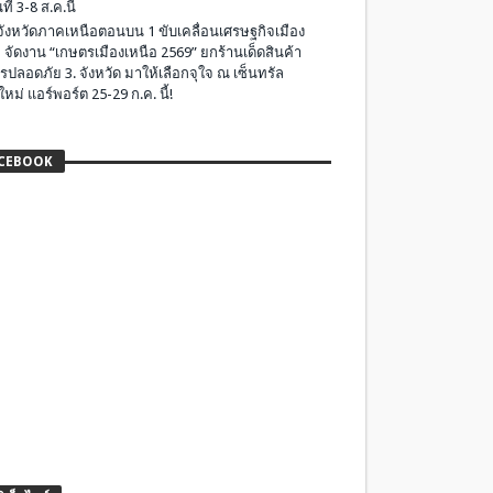
ที่ 3-8 ส.ค.นี้
มจังหวัดภาคเหนือตอนบน 1 ขับเคลื่อนเศรษฐกิจเมือง
 จัดงาน “เกษตรเมืองเหนือ 2569” ยกร้านเด็ดสินค้า
รปลอดภัย 3. จังหวัด มาให้เลือกจุใจ ณ เซ็นทรัล
ใหม่ แอร์พอร์ต 25-29 ก.ค. นี้!
CEBOOK