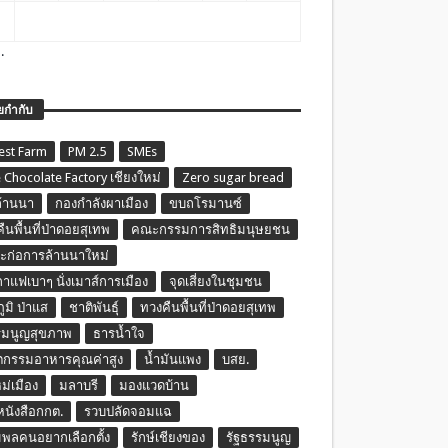
.
ยกำกับ
est Farm
PM 2.5
SMEs
 Chocolate Factory เชียงใหม่
Zero sugar bread
ล้านนา
กองกำลังผาเมือง
ขบถโรมานซ์
ืนพื้นที่ป่าดอยสุเทพ
คณะกรรมการสิทธิมนุษยชน
ก่อการล้านนาใหม่
กาแฟเบาๆ นั่งเมาส์การเมือง
จุดเสี่ยงในชุมชน
ภูมิ ป่าแส
ชาติพันธุ์
ทวงคืนพื้นที่ป่าดอยสุเทพ
รมนูญสุขภาพ
ธารน้ำใจ
ตกรรมอาหารคุณค่าสูง
น้ำมันแพง
บสย.
หม่เมือง
มลาบรี
มองแวดบ้าน
นหนังสือกกต.
รวบปลัดจอมแฉ
พลคนอยากเลือกตั้ง
รักษ์เชียงของ
รัฐธรรมนูญ