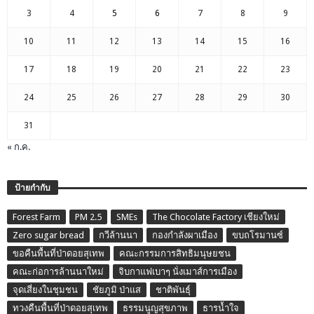
3
4
5
6
7
8
9
10
11
12
13
14
15
16
17
18
19
20
21
22
23
24
25
26
27
28
29
30
31
« ก.ค.
ป้ายกำกับ
Forest Farm
PM 2.5
SMEs
The Chocolate Factory เชียงใหม่
Zero sugar bread
กวีล้านนา
กองกำลังผาเมือง
ขบถโรมานซ์
ขอคืนพื้นที่ป่าดอยสุเทพ
คณะกรรมการสิทธิมนุษยชน
คณะก่อการล้านนาใหม่
จิบกาแฟเบาๆ นั่งเมาส์การเมือง
จุดเสี่ยงในชุมชน
ชัยภูมิ ป่าแส
ชาติพันธุ์
ทวงคืนพื้นที่ป่าดอยสุเทพ
ธรรมนูญสุขภาพ
ธารน้ำใจ