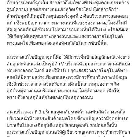
ด้านการแพทย์ฉุกเฉิน ยังกล่าวถึงมติของที่ประชุมคณะกรรมการ
ศูนย์ความปลอดภัยทางถนนจังหวัดเชียงใหม่ ยังกล่าวอีกว่า
สำหรับจุดที่เกิดอุบัติเหตุบ่อยครั้งจุดที่ 2 คือบริเวณทางลอดดอน
แก้ว ซึ่งพบปัญหาว่าเกาะกลางถนนที่แบ่งช่องทางลงอุโมงค์ไม่มี
สัญญาณเตือนที่ชัดเจน ไม่สามารถมองเห็นได้ในระยะไกลส่งผล
ให้เกิดอุบัติเหตุชนเกาะกลางถนนและแสงสว่างภายในอุโมงค์
ทางลอดไม่เพียงพอ ส่งผลต่อทัศนวิสัยในการขับขี่นั้น
แนวทางแก้ไขปัญหาจุดนี้คือ ให้มีการเพิ่มป้ายสัญลักษณ์แท่งยาง
ล้มลุกสะท้อนแสง เป็นรูปตัว V บริเวณหัวมุมเกาะกลางถนนที่แบ่ง
ช่องทางลอดอุโมงค์ และให้ปรับปรุงแสงสว่างภายในอุโมงค์ทาง
ลอดให้มีความสว่างเพียงพอและควรมีการศึกษาวิเคราะห์ข้อมูล
เชิงลึกช่วงเวลากลางวันหรือกลางคืนเป็นสาเหตุของการเกิด
อุบัติเหตุทางถนนบริเวณทางแยกบนอุโมงค์ทางลอด เพื่อให้
ทราบถึงสาเหตุที่แท้จริงของอุบัติเหตุทางถนน
ส่นวบริเวณจุดที่ 3 บริเวณจุดกลับรถหน้ากองพันสัตว์ต่างจนถึง
บริเวณหน้าห้างสรรพสินค้าแมคโคร ซึ่งพบปัญหาว่ามีจุดกลับรถ
มากเกินไปและเกิดอุบัติแหตุบริเวณจุดกลับรถบ่อยครั้งนั้น
แนวทางแก้ไขปัญหาเสนอให้ผู้เชี่ยวชาญเฉพาะทาง ทำการศึกษา