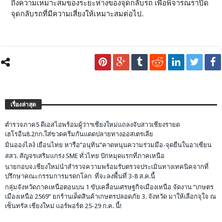
ถึงความเหมาะสมของระยะห่างของจุดกลับรถ เพื่อพิจารณราปิด
จุดกลับรถที่มีความเสี่ยงให้เหมาะสมต่อไป.
เรื่องล่าสุด
ตำรวจภาค5 ดีเอสไอพร้อมผู้ว่าฯเชียงใหม่แถลงจับสาวเชียงรายด
เฮโรอีน8.2กก.ใส่ขวดครีมกันแดดปลายทางออสเตรเลีย
มินอองไลง์ เยือนไทย หารือ”อนุทิน”คาดหนุนความร่วมมือ-จุดยืนในอาเซียน
สสว. สัญจรเสริมแกร่ง SME ทั่วไทย ปักหมุดแรกที่ภาคเหนือ
นายกอบจ.เชียงใหม่นำสำรวจความพร้อมรับตรวจประเมินทางเทคนิคจากที่
ปรึกษาคณะกรรมการมรดกโลก ที่จะลงพื้นที่ 3-8 ส.ค.นี้
กลุ่มจังหวัดภาคเหนือตอนบน 1 ขับเคลื่อนเศรษฐกิจเมืองเหนือ จัดงาน “เกษตร
เมืองเหนือ 2569” ยกร้านเด็ดสินค้าเกษตรปลอดภัย 3. จังหวัด มาให้เลือกจุใจ ณ
เซ็นทรัล เชียงใหม่ แอร์พอร์ต 25-29 ก.ค. นี้!