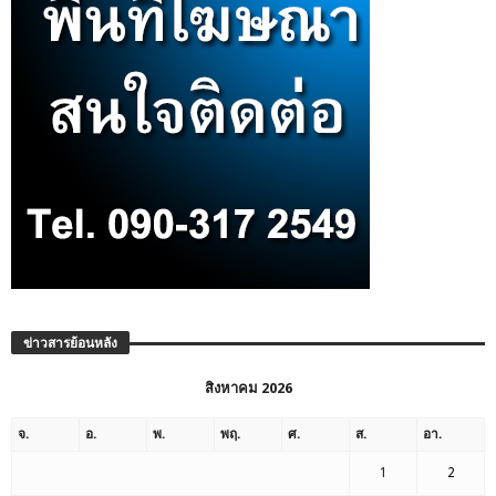
ข่าวสารย้อนหลัง
สิงหาคม 2026
จ.
อ.
พ.
พฤ.
ศ.
ส.
อา.
1
2