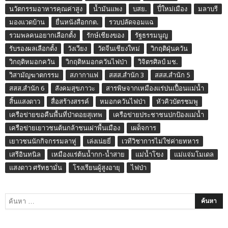
นวัตกรรมอาหารคุณค่าสูง
น้ำมันแพง
บสย.
ปี๋ใหม่เมือง
มลาบรี
มองแวดบ้าน
ยื่นหนังสือกกต.
รวบปลัดจอมแฉ
รวมพลคนอยากเลือกตั้ง
รักษ์เชียงของ
รัฐธรรมนูญ
รับรองผลเลือกตั้ง
วังเวียง
วัดจีนเชียงใหม่
วิกฤติฝุ่นควัน
วิกฤติหมอกควัน
วิกฤติหมอกควันไฟป่า
วิจิตรศิลป์ มช.
วิสามัญฆาตกรรม
สภากาแฟ
สสส.สำนัก 3
สสส.สำนัก 5
สสส.สำนัก 6
สังคมสุขภาวะ
สารพิษจากเหมืองแร่ปนเปื้อนแม่น้ำ
สิ้นแสงดาว
สื่อสร้างสรรค์
หมอกควันไฟป่า
หัวคิวบัตรชมพู
เครือข่ายขอคืนพื้นที่ป่าดอยสุเทพ
เครือข่ายประชาชนปกป้องแม่น้ำ
เครือข่ายเยาวชนต้นกล้าชนเผ่าพื้นเมือง
เผด็จการ
เยาวชนนักกิจกรรมลาหู่
เล่งเน่ยยี่
เวทีวิชาการไม่ใช่ค่ายทหาร
เสรีอินทนิล
เหมืองแร่ต้นน้ำกก-น้ำสาย
แม่น้ำโขง
แม่แจ่มโมเดล
แสงดาว ศรัทธามั่น
โรงเรียนผู้สูงอายุ
ไฟป่า