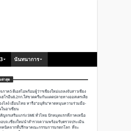
+3
นันทนาการ
องล่าสุด
จภาค5 ดีเอสไอพร้อมผู้ว่าฯเชียงใหม่แถลงจับสาวเชียง
เฮโรอีน8.2กก.ใส่ขวดครีมกันแดดปลายทางออสเตรเลีย
องไลง์ เยือนไทย หารือ”อนุทิน”คาดหนุนความร่วมมือ-
ืนในอาเซียน
 สัญจรเสริมแกร่ง SME ทั่วไทย ปักหมุดแรกที่ภาคเหนือ
อบจ.เชียงใหม่นำสำรวจความพร้อมรับตรวจประเมิน
ทคนิคจากที่ปรึกษาคณะกรรมการมรดกโลก ที่จะ