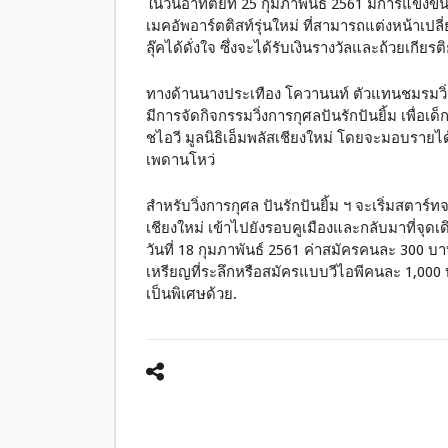
ในวันอาทิตย์ที่ 25 กุมภาพันธ์ 2561 มีการแข่ง
เมคอัพอาร์ตติสท์รุ่นใหม่ ที่สามารถแต่งหน้าเป
ลุ๊คได้ดั่งใจ ซึ่งจะได้รับเงินรางวัลและถ้วยเกียรต
ทางด้านนางประเทือง โควานนท์ ตัวแทนชมรมวิ่งเพื
มีการจัดกิจกรรมวิ่งการกุศลปันรักปันยิ้ม เพื่อเด็ก
ชไอวี มูลนิธิเอ็มพลัสเชียงใหม่ โดยจะมอบรายได
เพดานโหว่
สำหรับวิ่งการกุศล ปันรักปันยิ้ม ฯ จะเริ่มสตาร
เชียงใหม่ เข้าไปยังรอบคูเมืองและกลับมาที่จุด
วันที่ 18 กุมภาพันธ์ 2561 ค่าสมัครคนละ 300 บาทซึ
เหรียญที่ระลึกหรือสมัครแบบวีไอพีคนละ 1,000 บ
เป็นพิเศษด้วย.