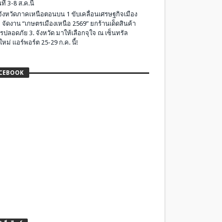
ที่ 3-8 ส.ค.นี้
มจังหวัดภาคเหนือตอนบน 1 ขับเคลื่อนเศรษฐกิจเมือง
 จัดงาน “เกษตรเมืองเหนือ 2569” ยกร้านเด็ดสินค้า
รปลอดภัย 3. จังหวัด มาให้เลือกจุใจ ณ เซ็นทรัล
ใหม่ แอร์พอร์ต 25-29 ก.ค. นี้!
CEBOOK