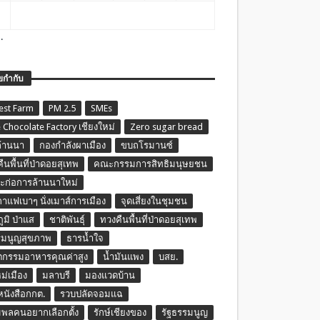
.
ยกำกับ
est Farm
PM 2.5
SMEs
 Chocolate Factory เชียงใหม่
Zero sugar bread
ล้านนา
กองกำลังผาเมือง
ขบถโรมานซ์
ืนพื้นที่ป่าดอยสุเทพ
คณะกรรมการสิทธิมนุษยชน
ก่อการล้านนาใหม่
กาแฟเบาๆ นั่งเมาส์การเมือง
จุดเสี่ยงในชุมชน
ภูมิ ป่าแส
ชาติพันธุ์
ทวงคืนพื้นที่ป่าดอยสุเทพ
รมนูญสุขภาพ
ธารน้ำใจ
ตกรรมอาหารคุณค่าสูง
น้ำมันแพง
บสย.
หม่เมือง
มลาบรี
มองแวดบ้าน
นหนังสือกกต.
รวบปลัดจอมแฉ
พลคนอยากเลือกตั้ง
รักษ์เชียงของ
รัฐธรรมนูญ