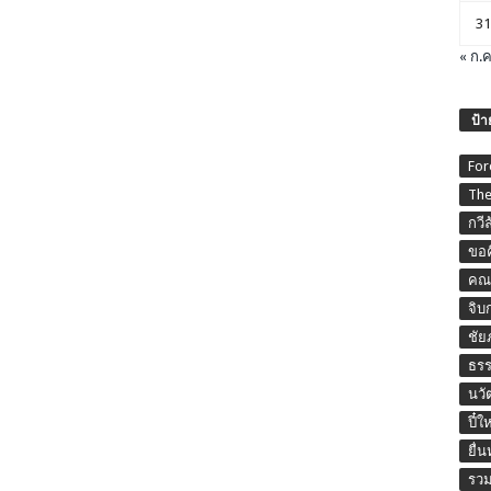
31
« ก.ค
ป้า
For
The
กวี
ขอค
คณะ
จิบ
ชัย
ธร
นวั
ปี๋ใ
ยื่
รวม