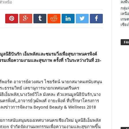
ลงพื้น
ทั่วเหนือ
กลุ่
เหนือ
เกษต
เชียง
FA
ลนิธิปันรัก เอ็มพลัสและชมรมวิ่งเพื่อสุขภาพนครพิงค์
รมเพื่อความงามและสุขภาพ ครั้งที่ 1ในระหว่างวันที่ 23-
่ แอร์พอร์ต อาจารย์ดวงสมร ไชยรัตน์ นายกสมาคมสนับสนุน
สุระธรรมวิทย์ เลขานุการนายกเทศมนตรีนคร
ธิเอ็มพลัส,นางวัลย์วิไล มังคละ ตัวแทนมูลนิธิปันรัก,นาง
ครพิงค์,,อาจารย์วุฒิพงศ์ ถายะพิงค์ ที่ปรึกษาโครงการ
ถลงข่าวการจัดงาน Beyond Beauty & Wellness 2018
ดยการสนับสนุนของเทศบาลนครเชียงใหม่ มูลนิธิเอ็มพลัส
ibition จำกัดจัดงานมหกรรมเพื่อความงามและสุขภาพขึ้น