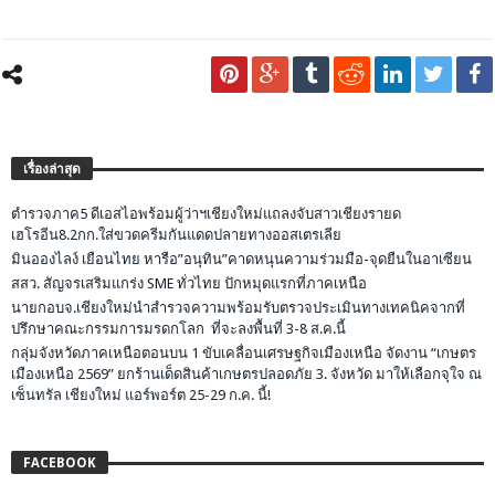
เรื่องล่าสุด
ตำรวจภาค5 ดีเอสไอพร้อมผู้ว่าฯเชียงใหม่แถลงจับสาวเชียงรายด
เฮโรอีน8.2กก.ใส่ขวดครีมกันแดดปลายทางออสเตรเลีย
มินอองไลง์ เยือนไทย หารือ”อนุทิน”คาดหนุนความร่วมมือ-จุดยืนในอาเซียน
สสว. สัญจรเสริมแกร่ง SME ทั่วไทย ปักหมุดแรกที่ภาคเหนือ
นายกอบจ.เชียงใหม่นำสำรวจความพร้อมรับตรวจประเมินทางเทคนิคจากที่
ปรึกษาคณะกรรมการมรดกโลก ที่จะลงพื้นที่ 3-8 ส.ค.นี้
กลุ่มจังหวัดภาคเหนือตอนบน 1 ขับเคลื่อนเศรษฐกิจเมืองเหนือ จัดงาน “เกษตร
เมืองเหนือ 2569” ยกร้านเด็ดสินค้าเกษตรปลอดภัย 3. จังหวัด มาให้เลือกจุใจ ณ
เซ็นทรัล เชียงใหม่ แอร์พอร์ต 25-29 ก.ค. นี้!
FACEBOOK