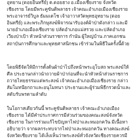
อุทยาน (ดอยอินทรีย์) ต.ดอยฮาง อ.เมืองเชียงราย จังหวัด
เชียงราย โดยมีพระคูขันติพลาธร เจ้าคณะอำเภอเมืองเชียงราย
พระอาจารย์วิบูล ธัมมเตโช เจ้าอาวาสวัดพุทธอุทยาน (ดอย
อินทรีย์) และพระภิกษุสงฆ์พิจารณารับองค์ผ้าป่าดังกล่าว และมี
นายอำเภอเมืองเชียงราย ปลัดอำเภอแม่สรวย และปลัดอำเภอ
เวียงป่าเป้า หัวหน้าส่วนราชการ กำนัน ผู้ใหญ่บ้าน ภาคเอกชน
สถาบันการศึกษาและพุทธศาสนิกชน เข้าร่วมในพิธีในครั้งนี้ด้วย
โดยพิธีจัดให้มีการตั้งต้นผ้าป่าไปถึงหน้าพระอุโบสถ พระสงฆ์ให้
ศีล ประธานกล่าวนำถวายผ้าป่าก่อนที่จะนำหัวหน้าส่วนราชการ
ถวายไทยธรรมแด่พระสงฆ์ เจ้าคณะอำเภอเมืองเชียงราย กล่าว
สัมโมทนียกถาและอนุโมทนา ประธานและผู้ร่วมพิธีกรวดน้ำและ
สดับรับพรตามลำดับ
ในโอกาสเดียวกันนี้ พระคูขันติพลาธร เจ้าคณะอำเภอเมือง
เชียงราย ได้มีคำประกาศการมีส่วนร่วมของคณะสงฆ์จังหวัด
เชียงราย ในการร่วมแก้ไขปัญหาไฟป่าและหมอกควัน มีเนื้อหา
อธิบายว่า จากผลกระทบจากไฟป่าและหมอกควัน ทางคณะสงฆ์
จังหวัดเชียงราย ได้เล็งเห็นว่าพระสงฆ์ทั่วจังหวัดเชียงรายควรมี