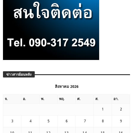
ข่าวสารย้อนหลัง
สิงหาคม 2026
จ.
อ.
พ.
พฤ.
ศ.
ส.
อา.
1
2
3
4
5
6
7
8
9