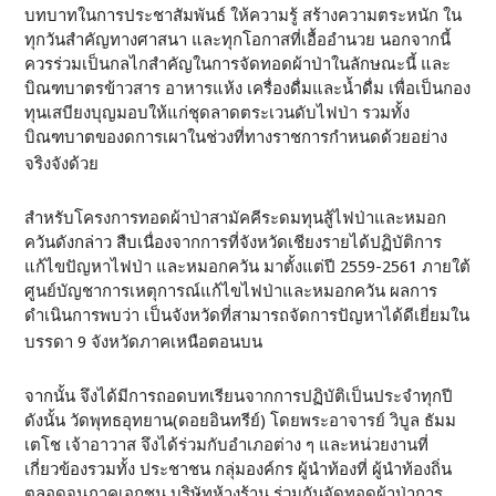
บทบาทในการประชาสัมพันธ์ ให้ความรู้ สร้างความตระหนัก ใน
ทุกวันสำคัญทางศาสนา และทุกโอกาสที่เอื้ออำนวย นอกจากนี้
ควรร่วมเป็นกลไกสำคัญในการจัดทอดผ้าป่าในลักษณะนี้ และ
บิณฑบาตรข้าวสาร อาหารแห้ง เครื่องดื่มและน้ำดื่ม เพื่อเป็นกอง
ทุนเสบียงบุญมอบให้แก่ชุดลาดตระเวนดับไฟป่า รวมทั้ง
บิณฑบาตของดการเผาในช่วงที่ทางราชการกำหนดด้วยอย่าง
จริงจังด้วย
สำหรับโครงการทอดผ้าป่าสามัคคีระดมทุนสู้ไฟป่าและหมอก
ควันดังกล่าว สืบเนื่องจากการที่จังหวัดเชียงรายได้ปฏิบัติการ
แก้ไขปัญหาไฟป่า และหมอกควัน มาตั้งแต่ปี 2559-2561 ภายใต้
ศูนย์บัญชาการเหตุการณ์แก้ไขไฟป่าและหมอกควัน ผลการ
ดำเนินการพบว่า เป็นจังหวัดที่สามารถจัดการปัญหาได้ดีเยี่ยมใน
บรรดา 9 จังหวัดภาคเหนือตอนบน
จากนั้น จึงได้มีการถอดบทเรียนจากการปฏิบัติเป็นประจำทุกปี
ดังนั้น วัดพุทธอุทยาน(ดอยอินทรีย์) โดยพระอาจารย์ วิบูล ธัมม
เตโช เจ้าอาวาส จึงได้ร่วมกับอำเภอต่าง ๆ และหน่วยงานที่
เกี่ยวข้องรวมทั้ง ประชาชน กลุ่มองค์กร ผู้นำท้องที่ ผู้นำท้องถิ่น
ตลอดจนภาคเอกชน บริษัทห้างร้าน ร่วมกันจัดทอดผ้าป่าการ