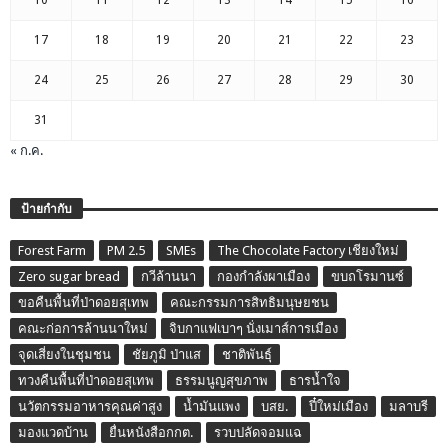
10
11
12
13
14
15
16
17
18
19
20
21
22
23
24
25
26
27
28
29
30
31
« ก.ค.
ป้ายกำกับ
Forest Farm
PM 2.5
SMEs
The Chocolate Factory เชียงใหม่
Zero sugar bread
กวีล้านนา
กองกำลังผาเมือง
ขบถโรมานซ์
ขอคืนพื้นที่ป่าดอยสุเทพ
คณะกรรมการสิทธิมนุษยชน
คณะก่อการล้านนาใหม่
จิบกาแฟเบาๆ นั่งเมาส์การเมือง
จุดเสี่ยงในชุมชน
ชัยภูมิ ป่าแส
ชาติพันธุ์
ทวงคืนพื้นที่ป่าดอยสุเทพ
ธรรมนูญสุขภาพ
ธารน้ำใจ
นวัตกรรมอาหารคุณค่าสูง
น้ำมันแพง
บสย.
ปี๋ใหม่เมือง
มลาบรี
มองแวดบ้าน
ยื่นหนังสือกกต.
รวบปลัดจอมแฉ