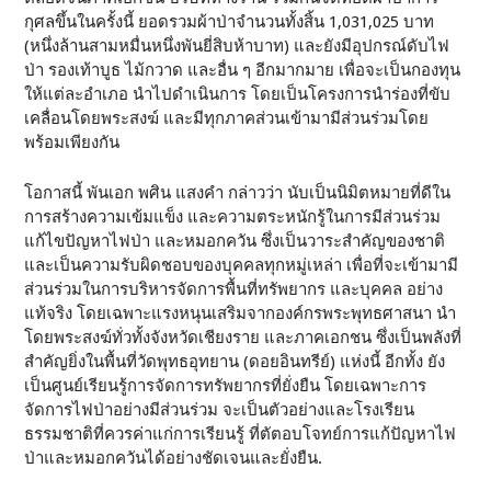
กุศลขึ้นในครั้งนี้ ยอดรวมผ้าป่าจำนวนทั้งสิ้น 1,031,025 บาท
(หนึ่งล้านสามหมื่นหนึ่งพันยี่สิบห้าบาท) และยังมีอุปกรณ์ดับไฟ
ป่า รองเท้าบูธ ไม้กวาด และอื่น ๆ อีกมากมาย เพื่อจะเป็นกองทุน
ให้แต่ละอำเภอ นำไปดำเนินการ โดยเป็นโครงการนำร่องที่ขับ
เคลื่อนโดยพระสงฆ์ และมีทุกภาคส่วนเข้ามามีส่วนร่วมโดย
พร้อมเพียงกัน
โอกาสนี้ พันเอก พศิน แสงคำ กล่าวว่า นับเป็นนิมิตหมายที่ดีใน
การสร้างความเข้มแข็ง และความตระหนักรู้ในการมีส่วนร่วม
แก้ไขปัญหาไฟป่า และหมอกควัน ซึ่งเป็นวาระสำคัญของชาติ
และเป็นความรับผิดชอบของบุคคลทุกหมู่เหล่า เพื่อที่จะเข้ามามี
ส่วนร่วมในการบริหารจัดการพื้นที่ทรัพยากร และบุคคล อย่าง
แท้จริง โดยเฉพาะแรงหนุนเสริมจากองค์กรพระพุทธศาสนา นำ
โดยพระสงฆ์ทั่วทั้งจังหวัดเชียงราย และภาคเอกชน ซึ่งเป็นพลังที่
สำคัญยิ่งในพื้นที่วัดพุทธอุทยาน (ดอยอินทรีย์) แห่งนี้ อีกทั้ง ยัง
เป็นศูนย์เรียนรู้การจัดการทรัพยากรที่ยั่งยืน โดยเฉพาะการ
จัดการไฟป่าอย่างมีส่วนร่วม จะเป็นตัวอย่างและโรงเรียน
ธรรมชาติที่ควรค่าแก่การเรียนรู้ ที่ตัตอบโจทย์การแก้ปัญหาไฟ
ป่าและหมอกควันได้อย่างชัดเจนและยั่งยืน.