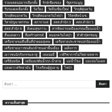
รวมพลคนอยากเลือกตั้ง
รักษ์เชียงของ
รัฐธรรมนูญ
รับรองผลเลือกตั้ง
วังเวียง
วัดจีนเชียงใหม่
วิกฤติฝุ่นควัน
วิกฤติหมอกควัน
วิกฤติหมอกควันไฟป่า
วิจิตรศิลป์ มช.
วิสามัญฆาตกรรม
สภากาแฟ
สสส.สำนัก 3
สสส.สำนัก 5
สสส.สำนัก 6
สังคมสุขภาวะ
สารพิษจากเหมืองแร่ปนเปื้อนแม่น้ำ
สิ้นแสงดาว
สื่อสร้างสรรค์
หมอกควันไฟป่า
หัวคิวบัตรชมพู
เครือข่ายขอคืนพื้นที่ป่าดอยสุเทพ
เครือข่ายประชาชนปกป้องแม่น้ำ
เครือข่ายเยาวชนต้นกล้าชนเผ่าพื้นเมือง
เผด็จการ
เยาวชนนักกิจกรรมลาหู่
เล่งเน่ยยี่
เวทีวิชาการไม่ใช่ค่ายทหาร
เสรีอินทนิล
เหมืองแร่ต้นน้ำกก-น้ำสาย
แม่น้ำโขง
แม่แจ่มโมเดล
แสงดาว ศรัทธามั่น
โรงเรียนผู้สูงอายุ
ไฟป่า
ความเห็นล่าสุด