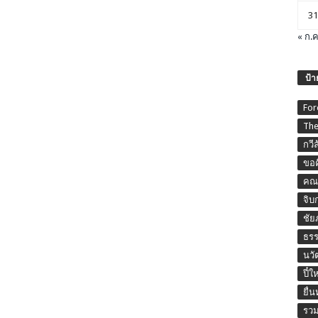
31
« ก.ค
ป้า
For
The
กวี
ขอค
คณะ
จิบ
ชัย
ธร
นวั
ปี๋ใ
ยื่
รวม