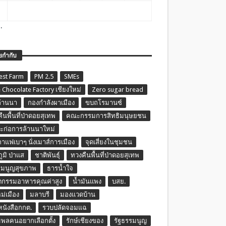
.
ยกำกับ
est Farm
PM 2.5
SMEs
 Chocolate Factory เชียงใหม่
Zero sugar bread
ล้านนา
กองกำลังผาเมือง
ขบถโรมานซ์
ืนพื้นที่ป่าดอยสุเทพ
คณะกรรมการสิทธิมนุษยชน
ก่อการล้านนาใหม่
กาแฟเบาๆ นั่งเมาส์การเมือง
จุดเสี่ยงในชุมชน
ภูมิ ป่าแส
ชาติพันธุ์
ทวงคืนพื้นที่ป่าดอยสุเทพ
รมนูญสุขภาพ
ธารน้ำใจ
ตกรรมอาหารคุณค่าสูง
น้ำมันแพง
บสย.
หม่เมือง
มลาบรี
มองแวดบ้าน
นหนังสือกกต.
รวบปลัดจอมแฉ
พลคนอยากเลือกตั้ง
รักษ์เชียงของ
รัฐธรรมนูญ