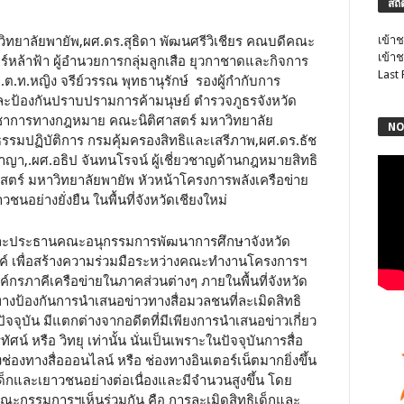
สถิ
ิทยาลัยพายัพ,ผศ.ดร.สุธิดา พัฒนศรีวิเชียร คณบดีคณะ
เข้าช
เข้าช
หล้าฟ้า ผู้อำนวยการกลุ่มลูกเสือ ยุวกาชาดและกิจการ
Last
.ต.ท.หญิง จรีย์วรรณ พุทธานุรักษ์ รองผู้กำกับการ
ีและป้องกันปราบปรามการค้ามนุษย์ ตำรวจภูธรจังหวัด
ารวิชาการทางกฎหมาย คณะนิติศาสตร์ มหาวิทยาลัย
NO
ธรรมปฏิบัติการ กรมคุ้มครองสิทธิและเสรีภาพ,ผศ.ดร.ธัช
าญา,.ผศ.อธิป จันทนโรจน์ ผู้เชี่ยวชาญด้านกฎหมายสิทธิ
สตร์ มหาวิทยาลัยพายัพ หัวหน้าโครงการพลังเครือข่าย
าวชนอย่างยั่งยืน ในพื้นที่จังหวัดเชียงใหม่
่ และประธานคณะอนุกรรมการพัฒนาการศึกษาจังหวัด
ระสงค์ เพื่อสร้างความร่วมมือระหว่างคณะทำงานโครงการฯ
ค์กรภาคีเครือข่ายในภาคส่วนต่างๆ ภายในพื้นที่จังหวัด
ป้องกันการนำเสนอข่าวทางสื่อมวลชนที่ละเมิดสิทธิ
ุบัน มีแตกต่างจากอดีตที่มีเพียงการนำเสนอข่าวเกี่ยว
ศน์ หรือ วิทยุ เท่านั้น นั่นเป็นเพราะในปัจจุบันการสื่อ
ทางสื่อออนไลน์ หรือ ช่องทางอินเตอร์เน็ตมากยิ่งขึ้น
เด็กและเยาวชนอย่างต่อเนื่องและมีจำนวนสูงขึ้น โดย
คณะกรรมการฯเห็นร่วมกัน คือ การละเมิดสิทธิเด็กและ