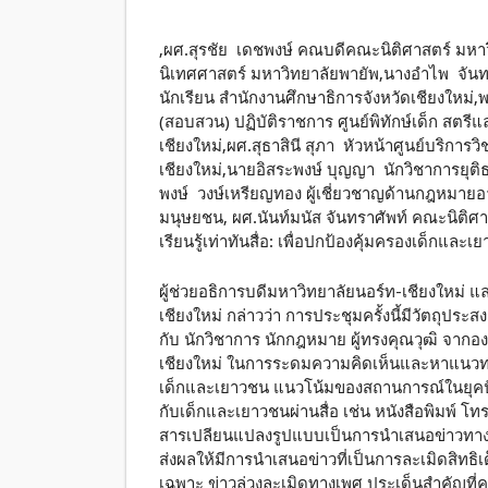
,ผศ.สุรชัย เดชพงษ์ คณบดีคณะนิติศาสตร์ มหาว
นิเทศศาสตร์ มหาวิทยาลัยพายัพ,นางอำไพ จันทร์
นักเรียน สำนักงานศึกษาธิการจังหวัดเชียงใหม่,พ
(สอบสวน) ปฏิบัติราชการ ศูนย์พิทักษ์เด็ก สตร
เชียงใหม่,ผศ.สุธาสินี สุภา หัวหน้าศูนย์บริก
เชียงใหม่,นายอิสระพงษ์ บุญญา นักวิชาการยุติ
พงษ์ วงษ์เหรียญทอง ผู้เชี่ยวชาญด้านกฎหมายอ
มนุษยชน, ผศ.นันท์มนัส จันทราศัพท์ คณะนิติศา
เรียนรู้เท่าทันสื่อ: เพื่อปกป้องคุ้มครองเด็กและเย
ผู้ช่วยอธิการบดีมหาวิทยาลัยนอร์ท-เชียงใหม
เชียงใหม่ กล่าวว่า การประชุมครั้งนี้มีวัตถุป
กับ นักวิชาการ นักกฎหมาย ผู้ทรงคุณวุฒิ จากอง
เชียงใหม่ ในการระดมความคิดเห็นและหาแนวทาง
เด็กและเยาวชน แนวโน้มของสถานการณ์ในยุคปัจจ
กับเด็กและเยาวชนผ่านสื่อ เช่น หนังสือพิมพ์ โทรทั
สารเปลียนแปลงรูปแบบเป็นการนำเสนอข่าวทางช่อง
ส่งผลให้มีการนำเสนอข่าวที่เป็นการละเมิดสิทธิ
เฉพาะ ข่าวล่วงละเมิดทางเพศ ประเด็นสำคัญที่