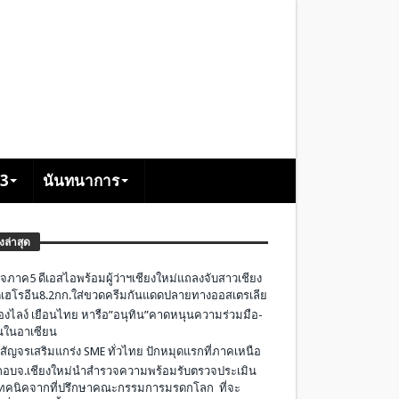
+3
นันทนาการ
องล่าสุด
จภาค5 ดีเอสไอพร้อมผู้ว่าฯเชียงใหม่แถลงจับสาวเชียง
เฮโรอีน8.2กก.ใส่ขวดครีมกันแดดปลายทางออสเตรเลีย
องไลง์ เยือนไทย หารือ”อนุทิน”คาดหนุนความร่วมมือ-
ืนในอาเซียน
 สัญจรเสริมแกร่ง SME ทั่วไทย ปักหมุดแรกที่ภาคเหนือ
อบจ.เชียงใหม่นำสำรวจความพร้อมรับตรวจประเมิน
ทคนิคจากที่ปรึกษาคณะกรรมการมรดกโลก ที่จะ