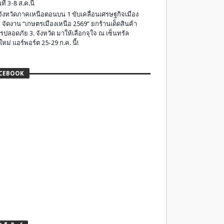
ที่ 3-8 ส.ค.นี้
มจังหวัดภาคเหนือตอนบน 1 ขับเคลื่อนเศรษฐกิจเมือง
 จัดงาน “เกษตรเมืองเหนือ 2569” ยกร้านเด็ดสินค้า
รปลอดภัย 3. จังหวัด มาให้เลือกจุใจ ณ เซ็นทรัล
ใหม่ แอร์พอร์ต 25-29 ก.ค. นี้!
CEBOOK