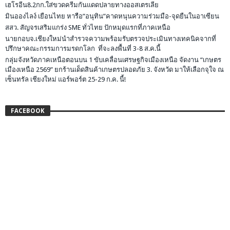
เฮโรอีน8.2กก.ใส่ขวดครีมกันแดดปลายทางออสเตรเลีย
มินอองไลง์ เยือนไทย หารือ”อนุทิน”คาดหนุนความร่วมมือ-จุดยืนในอาเซียน
สสว. สัญจรเสริมแกร่ง SME ทั่วไทย ปักหมุดแรกที่ภาคเหนือ
นายกอบจ.เชียงใหม่นำสำรวจความพร้อมรับตรวจประเมินทางเทคนิคจากที่
ปรึกษาคณะกรรมการมรดกโลก ที่จะลงพื้นที่ 3-8 ส.ค.นี้
กลุ่มจังหวัดภาคเหนือตอนบน 1 ขับเคลื่อนเศรษฐกิจเมืองเหนือ จัดงาน “เกษตร
เมืองเหนือ 2569” ยกร้านเด็ดสินค้าเกษตรปลอดภัย 3. จังหวัด มาให้เลือกจุใจ ณ
เซ็นทรัล เชียงใหม่ แอร์พอร์ต 25-29 ก.ค. นี้!
FACEBOOK