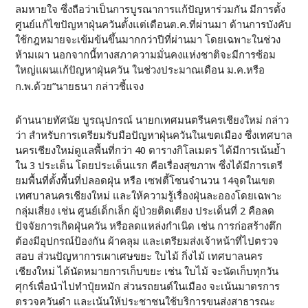
ลมหายใจ ซึ่งถือว่าเป็นการบูรณาการแก้ปัญหาร่วมกัน มีการตั้ง
ศูนย์แก้ไขปัญหาฝุ่นควันตั้งแต่เดือนต.ค.ที่ผ่านมา ด้านการบังคับ
ใช้กฎหมายจะเข้มข้นขึ้นมากกว่าปีที่ผ่านมา โดยเฉพาะในช่วง
ห้ามเผา นอกจากนี้ทางสภาความมั่นคงแห่งชาติจะมีการซ้อม
ใหญ่แผนเเก้ปัญหาฝุ่นควัน ในช่วงประมาณเดือน ม.ค.หรือ
ก.พ.ด้วย”นายธนา กล่าวชี้แจง
ด้านนายทัศนัย บูรณุปกรณ์ นายกเทศมนตรีนครเชียงใหม่ กล่าว
ว่า สำหรับการเตรียมรับมือปัญหาฝุ่นควันในเขตเมือง ซึ่งเทศบาล
นครเชียงใหม่ดูแลพื้นที่กว่า 40 ตารางกิโลเมตร ได้มีการเน้นย้ำ
ใน 3 ประเด็น โดยประเด็นแรก คือเรื่องสุขภาพ ซึ่งได้มีการเตรี
ยมพื้นที่ตั้งพื้นที่ปลอดฝุ่น หรือ เซฟตี้โซนจำนวน 14จุดในเขต
เทศบาลนครเชียงใหม่ และให้ความรู้เรื่องฝุ่นละอองโดยเฉพาะ
กลุ่มเสี่ยง เช่น ศูนย์เด็กเล็ก ผู้ป่วยติดเตียง ประเด็นที่ 2 คือลด
ปัจจัยการเกิดฝุ่นควัน หรือลดแหล่งกำเนิด เช่น การก่อสร้างตึก
ต้องมีอุปกรณ์ป้องกัน ผ้าคลุม และเตรียมส่งเจ้าหน้าที่ไปตรวจ
สอบ ส่วนปัญหาการเผาเศษขยะ ใบไม้ กิ่งไม้ เทศบาลนคร
เชียงใหม่ ได้นัดหมายการเก็บขยะ เช่น ใบไม้ จะนัดเก็บทุกวัน
ศุกร์เพื่อนำไปทำปุ๋ยหมัก ส่วนรถยนต์ในเมือง จะเน้นมาตรการ
ตรวจควันดำ และเน้นให้ประชาชนใช้บริการขนส่งสาธารณะ