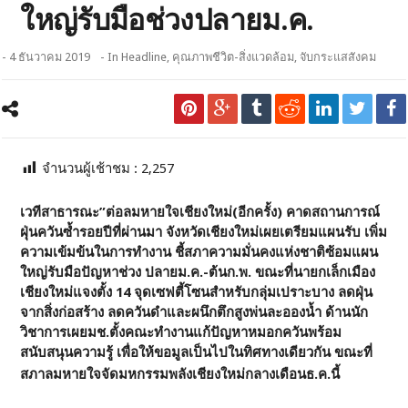
ใหญ่รับมือช่วงปลายม.ค.
- 4 ธันวาคม 2019
- In
Headline
,
คุณภาพชีวิต-สิ่งแวดล้อม
,
จับกระแสสังคม
จำนวนผู้เช้าชม :
2,257
เวทีสาธารณะ”ต่อลมหายใจเชียงใหม่(อีกครั้ง) คาดสถานการณ์
ฝุ่นควันซ้ำรอยปีที่ผ่านมา จังหวัดเชียงใหม่เผยเตรียมแผนรับ เพิ่ม
ความเข้มข้นในการทำงาน ชี้สภาความมั่นคงแห่งชาติซ้อมแผน
ใหญ่รับมือปัญหาช่วง ปลายม.ค.-ต้นก.พ. ขณะที่นายกเล็กเมือง
เชียงใหม่แจงตั้ง 14 จุดเซฟตี้โซนสำหรับกลุ่มเปราะบาง ลดฝุ่น
จากสิ่งก่อสร้าง ลดควันดำและผนึกตึกสูงพ่นละอองน้ำ ด้านนัก
วิชาการเผยมช.ตั้งคณะทำงานแก้ปัญหาหมอกควันพร้อม
สนับสนุนความรู้ เพื่อให้ขอมูลเป็นไปในทิศทางเดียวกัน
ขณะที่
สภาลมหายใจจัดมหกรรมพลังเชียงใหม่กลางเดือนธ.ค.นี้