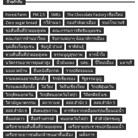
ป้ายกำกับ
Forest Farm
PM 2.5
SMEs
The Chocolate Factory เชียงใหม่
Zero sugar bread
กวีล้านนา
กองกำลังผาเมือง
ขบถโรมานซ์
ขอคืนพื้นที่ป่าดอยสุเทพ
คณะกรรมการสิทธิมนุษยชน
คณะก่อการล้านนาใหม่
จิบกาแฟเบาๆ นั่งเมาส์การเมือง
จุดเสี่ยงในชุมชน
ชัยภูมิ ป่าแส
ชาติพันธุ์
ทวงคืนพื้นที่ป่าดอยสุเทพ
ธรรมนูญสุขภาพ
ธารน้ำใจ
นวัตกรรมอาหารคุณค่าสูง
น้ำมันแพง
บสย.
ปี๋ใหม่เมือง
มลาบรี
มองแวดบ้าน
ยื่นหนังสือกกต.
รวบปลัดจอมแฉ
รวมพลคนอยากเลือกตั้ง
รักษ์เชียงของ
รัฐธรรมนูญ
รับรองผลเลือกตั้ง
วังเวียง
วัดจีนเชียงใหม่
วิกฤติฝุ่นควัน
วิกฤติหมอกควัน
วิกฤติหมอกควันไฟป่า
วิจิตรศิลป์ มช.
วิสามัญฆาตกรรม
สภากาแฟ
สสส.สำนัก 3
สสส.สำนัก 5
สสส.สำนัก 6
สังคมสุขภาวะ
สารพิษจากเหมืองแร่ปนเปื้อนแม่น้ำ
สิ้นแสงดาว
สื่อสร้างสรรค์
หมอกควันไฟป่า
หัวคิวบัตรชมพู
เครือข่ายขอคืนพื้นที่ป่าดอยสุเทพ
เครือข่ายประชาชนปกป้องแม่น้ำ
เครือข่ายเยาวชนต้นกล้าชนเผ่าพื้นเมือง
เผด็จการ