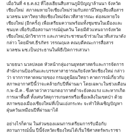
เมื่อวันที่ 4 ธ.ค.62 ที่โฮงเฮียนสืบสานภูมิปัญญาล้านนา จังหวัด
เชียงใหม่ สภาลมหายใจเชียงใหม่ร่วมกับสถานีวิทยุเสียงสื่อสาร
มวลชน มหาวิทยาลัยเชียงใหม่จัดเวทีสาธารณะ ต่อลมหายใจ
เชียงใหม่ (อีกครั้ง) เพื่อเตรียมความพร้อมทั้งชุมชนในเมืองและ
ชนบท เพื่อรับมือสถานการณ์ฝุ่นควัน โดยมีตัวแทนจากจังหวัด
เชียงใหม่,นักวิชาการ และภาคประชาชนเข้าร่วมในเวทีเสวนาดัง
กล่าว โดยมีรศ.ธีรภัทร วรรณฤมล คณบดีคณะการสื่อสาร
มวลชน มช.เป็นประธานในพิธีเปิดการเสวนา
นายธนา นวลปลอด หัวหน้ากลุ่มงานยุทธศาสตร์และการจัดการ
สำนักงานป้องกันและบรรเทาสาธารณภัยจังหวัดเชียงใหม่ กล่าว
ว่า จากการคาดหมายของ กรมอุตุนิยมวิทยา คาดการณ์เกี่ยวกับ
สภาพอากาศปีนี้ว่าจะคล้ายกับปีที่ผ่านมา โดยเฉพาะในช่วงเดือน
ก.พ-มี.ค . ซึ่งคาดว่าความกดอากาศต่ำจะยังคงแรง และหากเกิด
การเผาพื้นที่ ทั้งเศษวัสดุการเกษตรหรือเชื้อเพลิงในเขตป่า ด้วย
สภาพของเมืองเชียงใหม่ที่เป็นแอ่งกระทะ จะทำให้เผชิญปัญหา
ฝุ่นควันเหมือนปีที่ผ่านมาได้
อย่างไรก็ตาม ในส่วนของแผนการเตรียมการรับมือกับ
สถานการณ์นั้น ปีนี้จังหวัดเชียงใหม่ได้เริ่มใช้ศาสตร์พระราชา