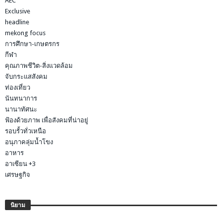
AEC
Exclusive
headline
mekong focus
การศึกษา-เกษตรกร
กีฬา
คุณภาพชีวิต-สิ่งแวดล้อม
จับกระแสสังคม
ท่องเที่ยว
นันทนาการ
นานาทัศนะ
ฟ้องด้วยภาพ เพื่อสังคมที่น่าอยู่
รอบรั้วทั่วเหนือ
อนุภาคลุ่มน้ำโขง
อาหาร
อาเซียน +3
เศรษฐกิจ
นิยาม