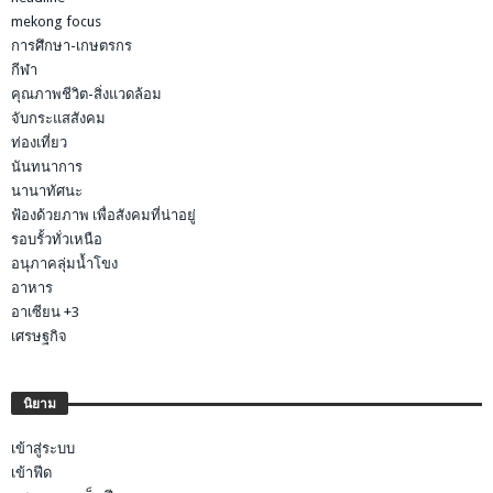
mekong focus
การศึกษา-เกษตรกร
กีฬา
คุณภาพชีวิต-สิ่งแวดล้อม
จับกระแสสังคม
ท่องเที่ยว
นันทนาการ
นานาทัศนะ
ฟ้องด้วยภาพ เพื่อสังคมที่น่าอยู่
รอบรั้วทั่วเหนือ
อนุภาคลุ่มน้ำโขง
อาหาร
อาเซียน +3
เศรษฐกิจ
นิยาม
เข้าสู่ระบบ
เข้าฟีด