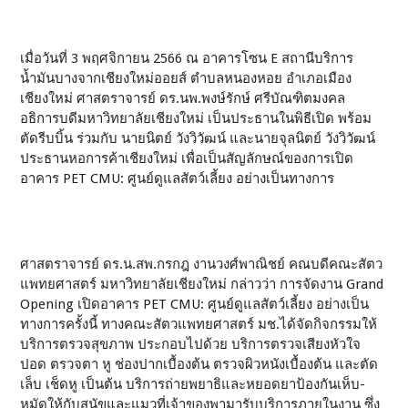
เมื่อวันที่ 3 พฤศจิกายน 2566 ณ อาคารโซน E สถานีบริการ
น้ำมันบางจากเชียงใหม่ออยส์ ตำบลหนองหอย อำเภอเมือง
เชียงใหม่ ศาสตราจารย์ ดร.นพ.พงษ์รักษ์ ศรีบัณฑิตมงคล
อธิการบดีมหาวิทยาลัยเชียงใหม่ เป็นประธานในพิธีเปิด พร้อม
ตัดรีบบิ้น ร่วมกับ นายนิตย์ วังวิวัฒน์ และนายจุลนิตย์ วังวิวัฒน์
ประธานหอการค้าเชียงใหม่ เพื่อเป็นสัญลักษณ์ของการเปิด
อาคาร PET CMU: ศูนย์ดูแลสัตว์เลี้ยง อย่างเป็นทางการ
ศาสตราจารย์ ดร.น.สพ.กรกฎ งานวงศ์พาณิชย์ คณบดีคณะสัตว
แพทยศาสตร์ มหาวิทยาลัยเชียงใหม่ กล่าวว่า การจัดงาน Grand
Opening เปิดอาคาร PET CMU: ศูนย์ดูแลสัตว์เลี้ยง อย่างเป็น
ทางการครั้งนี้ ทางคณะสัตวแพทยศาสตร์ มช.ได้จัดกิจกรรมให้
บริการตรวจสุขภาพ ประกอบไปด้วย บริการตรวจเสียงหัวใจ
ปอด ตรวจตา หู ช่องปากเบื้องต้น ตรวจผิวหนังเบื้องต้น และตัด
เล็บ เช็ดหู เป็นต้น บริการถ่ายพยาธิและหยอดยาป้องกันเห็บ-
หมัดให้กับสุนัขและแมวที่เจ้าของพามารับบริการภายในงาน ซึ่ง