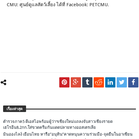
CMU: ศูนย์ดูแลสัตว์เลี้ยง ได้ที่ Facebook: PETCMU.
เรื่องล่าสุด
ตำรวจภาค5 ดีเอสไอพร้อมผู้ว่าฯเชียงใหม่แถลงจับสาวเชียงรายด
เฮโรอีน8.2กก.ใส่ขวดครีมกันแดดปลายทางออสเตรเลีย
มินอองไลง์ เยือนไทย หารือ”อนุทิน”คาดหนุนความร่วมมือ-จุดยืนในอาเซียน