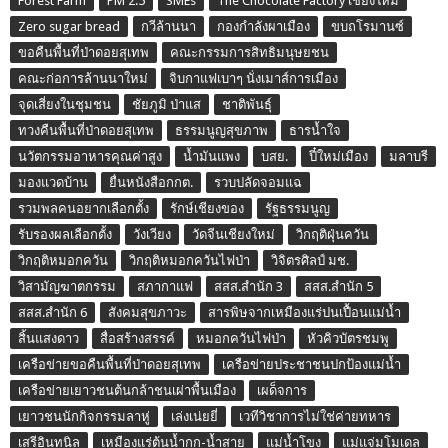
Forest Farm
PM 2.5
SMEs
The Chocolate Factory เชียงใหม่
Zero sugar bread
กวีล้านนา
กองกำลังผาเมือง
ขบถโรมานซ์
ขอคืนพื้นที่ป่าดอยสุเทพ
คณะกรรมการสิทธิมนุษยชน
คณะก่อการล้านนาใหม่
จิบกาแฟเบาๆ นั่งเมาส์การเมือง
จุดเสี่ยงในชุมชน
ชัยภูมิ ป่าแส
ชาติพันธุ์
ทวงคืนพื้นที่ป่าดอยสุเทพ
ธรรมนูญสุขภาพ
ธารน้ำใจ
นวัตกรรมอาหารคุณค่าสูง
น้ำมันแพง
บสย.
ปี๋ใหม่เมือง
มลาบรี
มองแวดบ้าน
ยื่นหนังสือกกต.
รวบปลัดจอมแฉ
รวมพลคนอยากเลือกตั้ง
รักษ์เชียงของ
รัฐธรรมนูญ
รับรองผลเลือกตั้ง
วังเวียง
วัดจีนเชียงใหม่
วิกฤติฝุ่นควัน
วิกฤติหมอกควัน
วิกฤติหมอกควันไฟป่า
วิจิตรศิลป์ มช.
วิสามัญฆาตกรรม
สภากาแฟ
สสส.สำนัก 3
สสส.สำนัก 5
สสส.สำนัก 6
สังคมสุขภาวะ
สารพิษจากเหมืองแร่ปนเปื้อนแม่น้ำ
สิ้นแสงดาว
สื่อสร้างสรรค์
หมอกควันไฟป่า
หัวคิวบัตรชมพู
เครือข่ายขอคืนพื้นที่ป่าดอยสุเทพ
เครือข่ายประชาชนปกป้องแม่น้ำ
เครือข่ายเยาวชนต้นกล้าชนเผ่าพื้นเมือง
เผด็จการ
เยาวชนนักกิจกรรมลาหู่
เล่งเน่ยยี่
เวทีวิชาการไม่ใช่ค่ายทหาร
เสรีอินทนิล
เหมืองแร่ต้นน้ำกก-น้ำสาย
แม่น้ำโขง
แม่แจ่มโมเดล