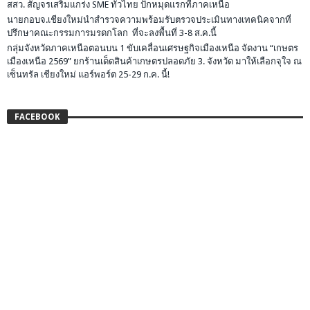
สสว. สัญจรเสริมแกร่ง SME ทั่วไทย ปักหมุดแรกที่ภาคเหนือ
นายกอบจ.เชียงใหม่นำสำรวจความพร้อมรับตรวจประเมินทางเทคนิคจากที่
ปรึกษาคณะกรรมการมรดกโลก ที่จะลงพื้นที่ 3-8 ส.ค.นี้
กลุ่มจังหวัดภาคเหนือตอนบน 1 ขับเคลื่อนเศรษฐกิจเมืองเหนือ จัดงาน “เกษตร
เมืองเหนือ 2569” ยกร้านเด็ดสินค้าเกษตรปลอดภัย 3. จังหวัด มาให้เลือกจุใจ ณ
เซ็นทรัล เชียงใหม่ แอร์พอร์ต 25-29 ก.ค. นี้!
FACEBOOK