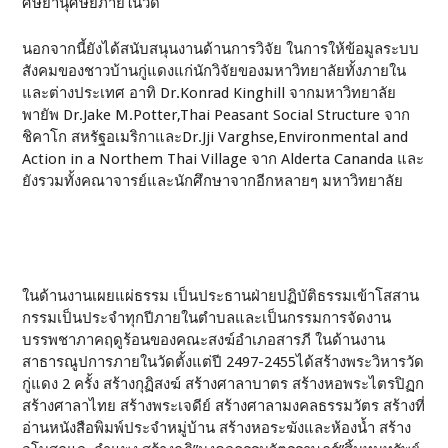
ศิษยานุศิษย์ภายในวัด
นอกจากนี้ยังได้สนับสนุนงานด้านการวิจัย ในการให้ข้อมูลระบบ
สังคมของชาวบ้านกู่แดงแก่นักวิจัยของมหาวิทยาลัยทั้งภายใน
และต่างประเทศ อาทิ Dr.Konrad Kinghill จากมหาวิทยาลัย
พายัพ Dr.Jake M.Potter,Thai Peasant Social Structure จาก
ชิคาโก สหรัฐอเมริกาและDr.Jji Varghse,Environmental and
Action in a Northem Thai Village จาก Alderta Cananda และ
ยังรวมทั้งคณาจารย์และนักศึกษาจากอีกหลายๆ มหาวิทยาลัย
ในด้านงานเผยแผ่ธรรม เป็นประธานฝ่ายปฏิบัติธรรมเข้าโสสาน
กรรมเป็นประจำทุกปีภายในตำบลและเป็นกรรมการจัดงาน
บรรพชาภาคฤดูร้อนของคณะสงฆ์อำเภอสารภี ในด้านงาน
สาธารณูปการภายในวัดตั้งแต่ปี 2497-2455ได้สร้างพระวิหารวัด
กู่แดง 2 ครั้ง สร้างกุฏิสงฆ์ สร้างศาลาบาตร สร้างหอพระไตรปิฏก
สร้างศาลาไทย สร้างพระเจดีย์ สร้างศาลามงคลธรรมวัตร สร้างที่
อ่านหนังสือพิมพ์ประจำหมู่บ้าน สร้างหอระฆังและห้องน้ำ สร้าง