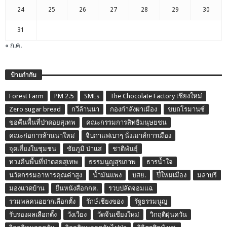
24
25
26
27
28
29
30
31
« ก.ค.
ป้ายกำกับ
Forest Farm
PM 2.5
SMEs
The Chocolate Factory เชียงใหม่
Zero sugar bread
กวีล้านนา
กองกำลังผาเมือง
ขบถโรมานซ์
ขอคืนพื้นที่ป่าดอยสุเทพ
คณะกรรมการสิทธิมนุษยชน
คณะก่อการล้านนาใหม่
จิบกาแฟเบาๆ นั่งเมาส์การเมือง
จุดเสี่ยงในชุมชน
ชัยภูมิ ป่าแส
ชาติพันธุ์
ทวงคืนพื้นที่ป่าดอยสุเทพ
ธรรมนูญสุขภาพ
ธารน้ำใจ
นวัตกรรมอาหารคุณค่าสูง
น้ำมันแพง
บสย.
ปี๋ใหม่เมือง
มลาบรี
มองแวดบ้าน
ยื่นหนังสือกกต.
รวบปลัดจอมแฉ
รวมพลคนอยากเลือกตั้ง
รักษ์เชียงของ
รัฐธรรมนูญ
รับรองผลเลือกตั้ง
วังเวียง
วัดจีนเชียงใหม่
วิกฤติฝุ่นควัน