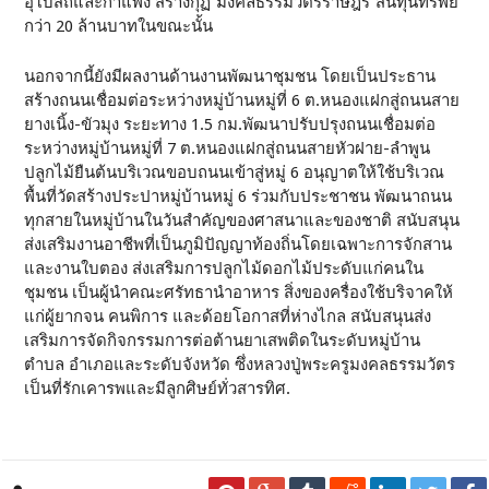
อุโบสถและกำแพง สร้างกุฏิ”มงคลธรรมวัตรราษฎร์”สิ้นทุนทรัพย์
กว่า 20 ล้านบาทในขณะนั้น
นอกจากนี้ยังมีผลงานด้านงานพัฒนาชุมชน โดยเป็นประธาน
สร้างถนนเชื่อมต่อระหว่างหมู่บ้านหมู่ที่ 6 ต.หนองแฝกสู่ถนนสาย
ยางเนิ้ง-ขัวมุง ระยะทาง 1.5 กม.พัฒนาปรับปรุงถนนเชื่อมต่อ
ระหว่างหมู่บ้านหมู่ที่ 7 ต.หนองแฝกสู่ถนนสายหัวฝาย-ลำพูน
ปลูกไม้ยืนต้นบริเวณขอบถนนเข้าสู่หมู่ 6 อนุญาตให้ใช้บริเวณ
พื้นที่วัดสร้างประปาหมู่บ้านหมู่ 6 ร่วมกับประชาชน พัฒนาถนน
ทุกสายในหมู่บ้านในวันสำคัญของศาสนาและของชาติ สนับสนุน
ส่งเสริมงานอาชีพที่เป็นภูมิปัญญาท้องถิ่นโดยเฉพาะการจักสาน
และงานใบตอง ส่งเสริมการปลูกไม้ดอกไม้ประดับแก่คนใน
ชุมชน เป็นผู้นำคณะศรัทธานำอาหาร สิ่งของครื่องใช้บริจาคให้
แก่ผู้ยากจน คนพิการ และด้อยโอกาสที่ห่างไกล สนับสนุนส่ง
เสริมการจัดกิจกรรมการต่อต้านยาเสพติดในระดับหมู่บ้าน
ตำบล อำเภอและระดับจังหวัด ซึ่งหลวงปู่พระครูมงคลธรรมวัตร
เป็นที่รักเคารพและมีลูกศิษย์ทั่วสารทิศ.