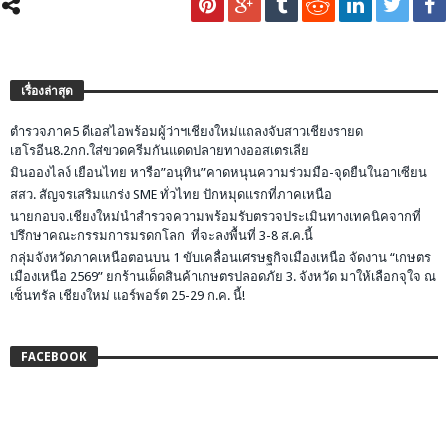
เรื่องล่าสุด
ตำรวจภาค5 ดีเอสไอพร้อมผู้ว่าฯเชียงใหม่แถลงจับสาวเชียงรายด
เฮโรอีน8.2กก.ใส่ขวดครีมกันแดดปลายทางออสเตรเลีย
มินอองไลง์ เยือนไทย หารือ”อนุทิน”คาดหนุนความร่วมมือ-จุดยืนในอาเซียน
สสว. สัญจรเสริมแกร่ง SME ทั่วไทย ปักหมุดแรกที่ภาคเหนือ
นายกอบจ.เชียงใหม่นำสำรวจความพร้อมรับตรวจประเมินทางเทคนิคจากที่
ปรึกษาคณะกรรมการมรดกโลก ที่จะลงพื้นที่ 3-8 ส.ค.นี้
กลุ่มจังหวัดภาคเหนือตอนบน 1 ขับเคลื่อนเศรษฐกิจเมืองเหนือ จัดงาน “เกษตร
เมืองเหนือ 2569” ยกร้านเด็ดสินค้าเกษตรปลอดภัย 3. จังหวัด มาให้เลือกจุใจ ณ
เซ็นทรัล เชียงใหม่ แอร์พอร์ต 25-29 ก.ค. นี้!
FACEBOOK