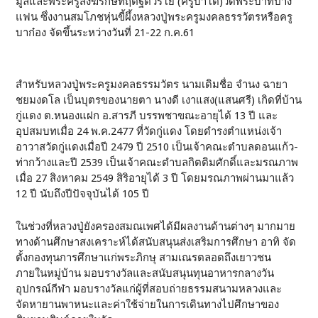
มูลและพระครูสังฆรักษ์ทฤตฐิตวิริโย (ครูบาโต)วัดพระบาทปาง
แฟน ซึ่งงานสมโภชหุ่นขี้ผึ้งหลวงปู่พระครูมงคลธรรวัตรหรือครู
บาก๋อง จัดขึ้นระหว่างวันที่ 21-22 ก.ค.61
สำหรับหลวงปู่พระครูมงคลธรรมวัตร นามเดิมชื่อ จำนง ฉายา
ชยมงดโล เป็นบุตรของนายตา นางดี เงาแสง(แสนศรี) เกิดที่บ้าน
กู่แดง ต.หนองแฝก อ.สารภี บรรพชาขณะอายุได้ 13 ปี และ
อุปสมบทเมื่อ 24 พ.ค.2477 ที่วัดกู่แดง โดยดำรงตำแหน่งเจ้า
อาวาสวัดกู่แดงเมื่อปี 2479 ปี 2510 เป็นเจ้าคณะตำบลดอนแก้ว-
ท่ากว้างและปี 2539 เป็นเจ้าคณะตำบลกิตติมศักดิ์และมรณภาพ
เมื่อ 27 สิงหาคม 2549 สิริอายุได้ 3 ปี โดยมรณภาพผ่านมาแล้ว
12 ปี นับถึงปีปัจจุบันได้ 105 ปี
ในช่วงที่หลวงปู่ยังครองสมณเพศได้มีผลงานด้านต่างๆ มากมาย
ทางด้านศึกษาสงเคราะห์ได้สนับสนุนส่งเสริมการศึกษา อาทิ จัด
ตั้งกองทุนการศึกษาแก่พระภิกษุ สามเณรตลอดถึงเยาวชน
ภายในหมู่บ้าน มอบรางวัลและสนับสนุนทุนอาหารกลางวัน
อุปกรณ์กีฬา มอบรางวัลแก่ผู้ที่สอบถ่ายธรรมสนามหลวงและ
จัดหายานพาหนะและค่าใช้จ่ายในการเดินทางไปศึกษาของ