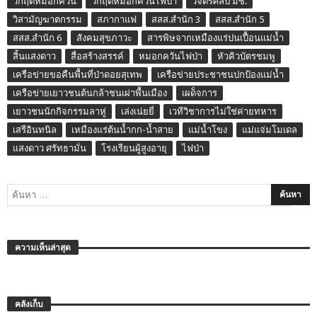
วิกฤติหมอกควัน
วิกฤติหมอกควันไฟป่า
วิจิตรศิลป์ มช.
วิสามัญฆาตกรรม
สภากาแฟ
สสส.สำนัก 3
สสส.สำนัก 5
สสส.สำนัก 6
สังคมสุขภาวะ
สารพิษจากเหมืองแร่ปนเปื้อนแม่น้ำ
สิ้นแสงดาว
สื่อสร้างสรรค์
หมอกควันไฟป่า
หัวคิวบัตรชมพู
เครือข่ายขอคืนพื้นที่ป่าดอยสุเทพ
เครือข่ายประชาชนปกป้องแม่น้ำ
เครือข่ายเยาวชนต้นกล้าชนเผ่าพื้นเมือง
เผด็จการ
เยาวชนนักกิจกรรมลาหู่
เล่งเน่ยยี่
เวทีวิชาการไม่ใช่ค่ายทหาร
เสรีอินทนิล
เหมืองแร่ต้นน้ำกก-น้ำสาย
แม่น้ำโขง
แม่แจ่มโมเดล
แสงดาว ศรัทธามั่น
โรงเรียนผู้สูงอายุ
ไฟป่า
ความเห็นล่าสุด
คลังเก็บ