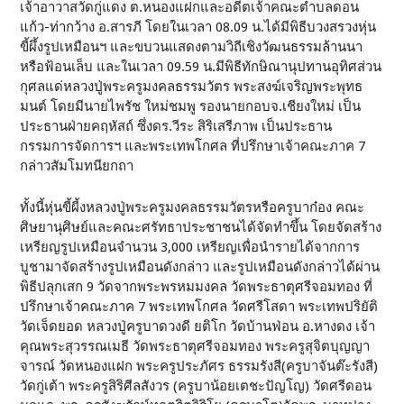
เจ้าอาวาสวัดกู่แดง ต.หนองแฝกและอดีตเจ้าคณะตำบลดอน
แก้ว-ท่ากว้าง อ.สารภี โดยในเวลา 08.09 น.ได้มีพิธีบวงสรวงหุ่น
ขี้ผึ้งรูปเหมือนฯ และขบวนแสดงตามวิถีเชิงวัฒนธรรมล้านนา
หรือฟ้อนเล็บ และในเวลา 09.59 น.มีพิธีทักษิณานุปทานอุทิศส่วน
กุศลแด่หลวงปู่พระครูมงคลธรรมวัตร พระสงฆ์เจริญพระพุทธ
มนต์ โดยมีนายไพรัช ใหม่ชมพู รองนายกอบจ.เชียงใหม่ เป็น
ประธานฝ่ายคฤหัสถ์ ซึ่งดร.วีระ สิริเสรีภาพ เป็นประธาน
กรรมการจัดการฯ และพระเทพโกศล ที่ปรึกษาเจ้าคณะภาค 7
กล่าวสัมโมทนียกถา
ทั้งนี้หุ่นขี้ผี้งหลวงปู่พระครูมงคลธรรมวัตรหรือครูบาก๋อง คณะ
ศิษยานุศิษย์และคณะศรัทธาประชาชนได้จัดทำขึ้น โดยจัดสร้าง
เหรียญรูปเหมือนจำนวน 3,000 เหรียญเพื่อนำรายได้จากการ
บูชามาจัดสร้างรูปเหมือนดังกล่าว และรูปเหมือนดังกล่าวได้ผ่าน
พิธีปลุกเสก 9 วัดจากพระพรหมมงคล วัดพระธาตุศรีจอมทอง ที่
ปรึกษาเจ้าคณะภาค 7 พระเทพโกศล วัดศรีโสดา พระเทพปริยัติ
วัดเจ็ดยอด หลวงปู่ครูบาดวงดี ยติโก วัดบ้านฟ่อน อ.หางดง เจ้า
คุณพระสุวรรณเมธี วัดพระธาตุศรีจอมทอง พระครูสุจิตบุญญา
จารณ์ วัดหนองแฝก พระครูประภัศร ธรรมรังสี(ครูบาจันต๊ะรังสี)
วัดกู่เต้า พระครูสิริศีลสังวร (ครูบาน้อยเตชะปัญโญ) วัดศรีดอน