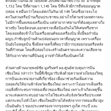
ตกลงมาในรันเวย์ โดยสถิติ 20ปีที่ผ่านมาพบว่าปี 50 มากที่สุด
1,152 โคม ปีที่ผ่านมา 1,145 โคม ปีที่แล้วมีการยืนขออนุญาต
ปล่อย 4 หมื่นกว่าโคมแต่ตกในรันเวย์ 149 โคมซึ่งอาจจะไป
ตกในสวนหรือบ้านเรือนประชาชน อย่างไรก็ตามช่วงเทศกาลจะ
ไม่มีการขึ้นลงของเครื่องบิน แต่ท่าอากาศยานฯก็ต้องดุแลทางวิ่ง
ทางขับ โดยจัดจนท.ออกตรวจเพื่อป้องกันไม่ให้เศษหรือซาก
โคมลอยติดเข้าไปในเครื่องยนต์ของเครื่องบิน ทั้งนี้ขอกำนัน
ผญบ.กำชับลูกบ้านห้ามปล่อยนอกเวลาที่อนุญาต เพราะเครื่อง
บินยังไม่หยุดบิน ซึ่งมีหลายครั้งที่พบว่ามีการปล่อยก่อนหรือหลัง
วันที่กำหนด โคมที่ปล่อยไปจะสร้างอันตรายและความเสียหาย
ให้กับอากาศยานที่บินอยู่ อาจทำให้เครื่องบินตกได้
ส่วนทางด้านนายพงษ์ชัย มูลรินทร์ ผอ.ศูนย์ควบคุมการบิน
เชียงใหม่ กล่าวว่า วันนี้ที่เชิญมารับฟังด้วยความห่วงใยของวิทยุ
การบินและหน่วยงานที่เกี่ยวข้อง เพื่อมาช่วยกันเพิ่มความ
ปลอดภัยให้น่านฟ้าจังหวัดเชียงใหม่ เพราะเราไม่อยากเห็นหรือ
เจอสิ่งที่กระทบการท่องเที่ยวของเชียงใหม่ เพราะถ้าเกิดเหตุขึ้น
มาจะส่งผลกระทบอย่างมากไม่ใช่แค่ระดับจังหวัดหรือประเทศ
แต่กระทบไปทั่วโลก เชียงใหม่มีรายได้หลักจากการท่องเที่ยวสูง
เป็นอันดับ 5 ของประเทศรองจากกรุงเทพฯ ภูเก็ต กระบี่ และ