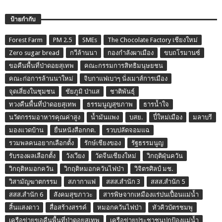
ป้ายกำกับ
Forest Farm
PM 2.5
SMEs
The Chocolate Factory เชียงใหม่
Zero sugar bread
กวีล้านนา
กองกำลังผาเมือง
ขบถโรมานซ์
ขอคืนพื้นที่ป่าดอยสุเทพ
คณะกรรมการสิทธิมนุษยชน
คณะก่อการล้านนาใหม่
จิบกาแฟเบาๆ นั่งเมาส์การเมือง
จุดเสี่ยงในชุมชน
ชัยภูมิ ป่าแส
ชาติพันธุ์
ทวงคืนพื้นที่ป่าดอยสุเทพ
ธรรมนูญสุขภาพ
ธารน้ำใจ
นวัตกรรมอาหารคุณค่าสูง
น้ำมันแพง
บสย.
ปี๋ใหม่เมือง
มลาบรี
มองแวดบ้าน
ยื่นหนังสือกกต.
รวบปลัดจอมแฉ
รวมพลคนอยากเลือกตั้ง
รักษ์เชียงของ
รัฐธรรมนูญ
รับรองผลเลือกตั้ง
วังเวียง
วัดจีนเชียงใหม่
วิกฤติฝุ่นควัน
วิกฤติหมอกควัน
วิกฤติหมอกควันไฟป่า
วิจิตรศิลป์ มช.
วิสามัญฆาตกรรม
สภากาแฟ
สสส.สำนัก 3
สสส.สำนัก 5
สสส.สำนัก 6
สังคมสุขภาวะ
สารพิษจากเหมืองแร่ปนเปื้อนแม่น้ำ
สิ้นแสงดาว
สื่อสร้างสรรค์
หมอกควันไฟป่า
หัวคิวบัตรชมพู
เครือข่ายขอคืนพื้นที่ป่าดอยสุเทพ
เครือข่ายประชาชนปกป้องแม่น้ำ