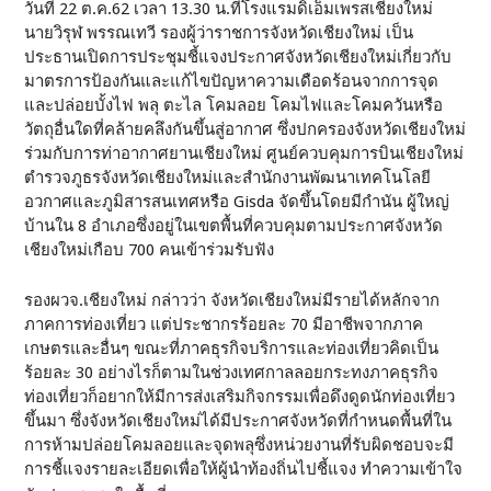
วันที่ 22 ต.ค.62 เวลา 13.30 น.ที่โรงแรมดิเอ็มเพรสเชียงใหม่
นายวิรุฬ พรรณเทวี รองผู้ว่าราชการจังหวัดเชียงใหม่ เป็น
ประธานเปิดการประชุมชี้แจงประกาศจังหวัดเชียงใหม่เกี่ยวกับ
มาตรการป้องกันและแก้ไขปัญหาความเดือดร้อนจากการจุด
และปล่อยบั้งไฟ พลุ ตะไล โคมลอย โคมไฟและโคมควันหรือ
วัตถุอื่นใดที่คล้ายคลึงกันขึ้นสู่อากาศ ซึ่งปกครองจังหวัดเชียงใหม่
ร่วมกับการท่าอากาศยานเชียงใหม่ ศูนย์ควบคุมการบินเชียงใหม่
ตำรวจภูธรจังหวัดเชียงใหม่และสำนักงานพัฒนาเทคโนโลยี
อวกาศและภูมิสารสนเทศหรือ Gisda จัดขึ้นโดยมีกำนัน ผู้ใหญ่
บ้านใน 8 อำเภอซึ่งอยู่ในเขตพื้นที่ควบคุมตามประกาศจังหวัด
เชียงใหม่เกือบ 700 คนเข้าร่วมรับฟัง
รองผวจ.เชียงใหม่ กล่าวว่า จังหวัดเชียงใหม่มีรายได้หลักจาก
ภาคการท่องเที่ยว แต่ประชากรร้อยละ 70 มีอาชีพจากภาค
เกษตรและอื่นๆ ขณะที่ภาคธุรกิจบริการและท่องเที่ยวคิดเป็น
ร้อยละ 30 อย่างไรก็ตามในช่วงเทศกาลลอยกระทงภาคธุรกิจ
ท่องเที่ยวก็อยากให้มีการส่งเสริมกิจกรรมเพื่อดึงดูดนักท่องเที่ยว
ขึ้นมา ซึ่งจังหวัดเชียงใหม่ได้มีประกาศจังหวัดที่กำหนดพื้นที่ใน
การห้ามปล่อยโคมลอยและจุดพลุซึ่งหน่วยงานที่รับผิดชอบจะมี
การชี้แจงรายละเอียดเพื่อให้ผู้นำท้องถิ่นไปชี้แจง ทำความเข้าใจ