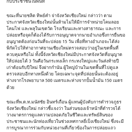
กับประชาชนในพื้นที่
ขณะที่นายชลิต ทิพย์คำ จ่าจังหวัดเชียงใหม่ กล่าวว่า ตาม
ประกาศจังหวัดเชียงใหม่นั้นห้ามไม่ให้มีการจำหน่ายโคมลอย
โคมไฟ และพลุในเขตวัด โรงเรียนและทางสาธารณะ และการ
ปล่อยหรือจุดก็ต้องได้รับการอนุญาตจากนายอำเภอซึ่งการยื่นขอ
อนุญาตต้องก่อนวันที่จะปล่อย 15 วัน เพื่อที่ทางอำเภอจะได้ส่ง
พิกัดไปให้ท่าอากาศยานเชียงใหม่ตรวจสอบว่าอยู่ในเขตพื้นที่
ควบคุมหรือไม่ ทั้งนี้จังหวัดเชียงใหม่มีประกาศจังหวัดที่อนุญาต
ให้ปล่อยได้ 3 วันคือวันกระทงเล็ก กระทงใหญ่และวันส่งท้ายปี
เก่าต้อนรับปีใหม่ จึงฝากกำนัน ผู้ใหญ่บ้านในเขตพื้นที่ไปดูแล
ตรวจสอบอีกทางหนึ่งด้วย โดยเฉพาะจุดที่ปล่อยนั้นจะต้องอยู่
ห่างจากโรงพยาบาล 500 เมตรและห่างจากปั้มน้ำมัน 150 เมตร
ด้วย
ขณะที่พ.ต.ท.มนัสชัย อินทร์เถื่อน ผู้แทนผู้บังคับการตำรวจภูธร
จังหวัดเชียงใหม่ กล่าวชี้แจงว่า ในส่วนของเจ้าหน้าที่ตำรวจได้
วางมาตรการดูแลความปลอดภัยในชีวิตและทรัพย์สินของ
ประชาชนและนักท่องเที่ยวในช่วงเทศกาลยี่เป็งเชียงใหม่ ซึ่งจะมี
การบูรณาการร่วมกับหน่วยงานที่เกี่ยวข้องในการปล่อยแถว