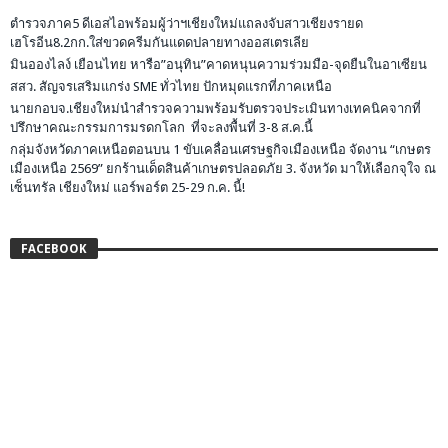
ตำรวจภาค5 ดีเอสไอพร้อมผู้ว่าฯเชียงใหม่แถลงจับสาวเชียงรายด
เฮโรอีน8.2กก.ใส่ขวดครีมกันแดดปลายทางออสเตรเลีย
มินอองไลง์ เยือนไทย หารือ”อนุทิน”คาดหนุนความร่วมมือ-จุดยืนในอาเซียน
สสว. สัญจรเสริมแกร่ง SME ทั่วไทย ปักหมุดแรกที่ภาคเหนือ
นายกอบจ.เชียงใหม่นำสำรวจความพร้อมรับตรวจประเมินทางเทคนิคจากที่
ปรึกษาคณะกรรมการมรดกโลก ที่จะลงพื้นที่ 3-8 ส.ค.นี้
กลุ่มจังหวัดภาคเหนือตอนบน 1 ขับเคลื่อนเศรษฐกิจเมืองเหนือ จัดงาน “เกษตร
เมืองเหนือ 2569” ยกร้านเด็ดสินค้าเกษตรปลอดภัย 3. จังหวัด มาให้เลือกจุใจ ณ
เซ็นทรัล เชียงใหม่ แอร์พอร์ต 25-29 ก.ค. นี้!
FACEBOOK