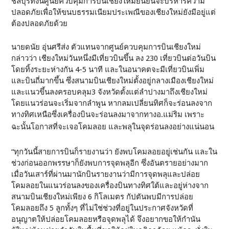
ชลบุรีทั้งนี้ศูนย์ควบคุมการบินเชียงใหม่ยืนยันจะบริหารความ
ปลอดภัยเพื่อให้ขนบธรรมเนียมประเพณีของเชียงใหม่ยังมีอยู่แต่
ต้องปลอดภัยด้วย
นายดนัย อุ่นศรีส่ง ตัวแทนจากศูนย์ควบคุมการบินเชียงใหม่
กล่าวว่า เชียงใหม่วันหนึ่งมีเที่ยวบินขึ้น ลง 230 เที่ยวบินต่อวันบิน
โดยทิ้งระยะห่างกัน 4-5 นาที และในอนาคตจะมีเที่ยวบินเพิ่ม
และบินถี่มากขึ้น ซึ่งสนามบินเชียงใหม่ตั้งอยู่กลางเมืองเชียงใหม่
และแนวขึ้นลงครอบคลุม3 จังหวัดตั้งแต่ลำปางมาถึงเชียงใหม่
โดยแนวร่อนจะเริ่มจากลำพูน หากลมเปลี่ยนทิศก็จะร่อนลงจาก
ทางทิศเหนือซึ่งเครื่องบินจะร่อนลงมาจากทางอ.แม่ริม เพราะ
ฉะนั้นโอกาสที่จะเจอโคมลอย และพลุในจุดร่อนลงอย่างแน่นอน
“ทุกวันนี้สายการบินก็รายงานว่า ยังพบโคมลอยอยู่เช่นกัน และใน
ช่วงก่อนออกพรรษาก็ยังพบการจุดพลุอีก ซึ่งอันตรายอย่างมาก
เมื่อวันเสาร์ที่ผ่านมานักบินรายงานว่ามีการจุดพลุและปล่อย
โคมลอยในแนวร่อนลงของเครื่องบินทางทิศใต้และอยู่ห่างจาก
สนามบินเชียงใหม่เพียง 6 กิโลเมตร กัปตันพบมีการปล่อย
โคมลอยถึง 5 ลูกทั้งๆ ที่ไม่ใช่ช่วงที่อยู่ในประกาศจังหวัดที่
อนุญาตให้ปล่อยโคมลอยหรือจุดพลุได้ จึงอยากขอให้กำนัน