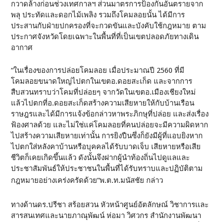
กวาดล้างก่อนช่วงเทศกาลฯ ส่วนมาตรการป้องกันอันตรายจาก
พลุ ประทัดและดอกไม้เพลิง รวมถึงโคมลอยนั้น ได้มีการ
ประสานกับฝ่ายปกครองที่จะกวดขันและบังคับใช้กฎหมาย ตาม
ประกาศจังหวัดโดยเฉพาะในพื้นที่ที่เป็นเขตปลอดภัยทางเดิน
อากาศ
“ในเรื่องของการปล่อยโคมลอย เมื่อประมาณปี 2560 ที่มี
โคมลอยขนาดใหญ่ไปตกในเขตอ.ดอยสะเก็ด และจากการ
สืบสวนทราบว่าโคมที่ปล่อยๆ จากวัดในเขตอ.เมืองเชียงใหม่
แล้วไปตกที่อ.ดอยสะเก็ดสร้างความเสียหายให้กับบ้านเรือน
ราษฎรและได้มีการแจ้งข้อกล่าวหาพระภิกษุที่ปล่อย และส่งเรื่อง
ฟ้องศาลด้วย และไม่ใช่แค่โคมลอยที่คนปล่อยจะมีความผิดหาก
ไปสร้างความเสียหายเท่านั้น การยิงปืนซึ่งก็ยังมีผู้ที่แอบยิงหาก
ไปตกใส่หลังคาบ้านหรือบุคคลได้รับบาดเจ็บ เสียหายหรือเสีย
ชีวิตก็เคยเกิดขึ้นแล้ว ดังนั้นจึงฝากผู้นำท้องถิ่นไปดูแลและ
ประชาสัมพันธ์ให้ประชาชนในพื้นที่ได้รับทราบและปฏิบัติตาม
กฎหมายอย่างเคร่งครัดด้วย”พ.ต.ท.มนัสชัย กล่าว
ทางด้านดร.ปรีชา สร้อยสวน หัวหน้าศูนย์อัตลักษณ์ วิชาการเเละ
สารสนเทศและนายภาณุพัฒน์ ห่อมา วิศวกร สำนักงานพัฒนา