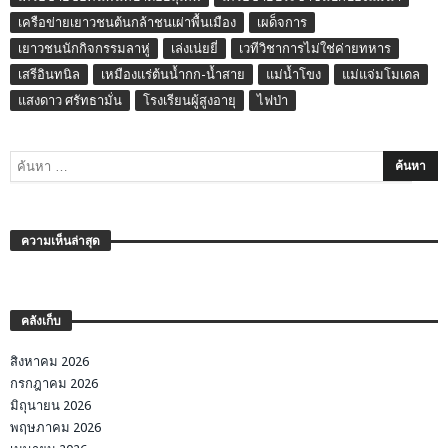
เครือข่ายเยาวชนต้นกล้าชนเผ่าพื้นเมือง
เผด็จการ
เยาวชนนักกิจกรรมลาหู่
เล่งเน่ยยี่
เวทีวิชาการไม่ใช่ค่ายทหาร
เสรีอินทนิล
เหมืองแร่ต้นน้ำกก-น้ำสาย
แม่น้ำโขง
แม่แจ่มโมเดล
แสงดาว ศรัทธามั่น
โรงเรียนผู้สูงอายุ
ไฟป่า
ความเห็นล่าสุด
คลังเก็บ
สิงหาคม 2026
กรกฎาคม 2026
มิถุนายน 2026
พฤษภาคม 2026