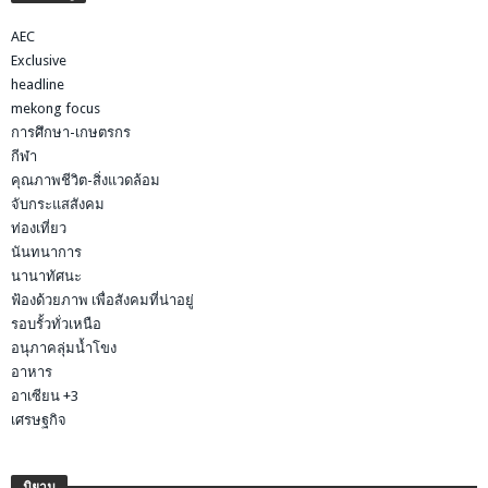
AEC
Exclusive
headline
mekong focus
การศึกษา-เกษตรกร
กีฬา
คุณภาพชีวิต-สิ่งแวดล้อม
จับกระแสสังคม
ท่องเที่ยว
นันทนาการ
นานาทัศนะ
ฟ้องด้วยภาพ เพื่อสังคมที่น่าอยู่
รอบรั้วทั่วเหนือ
อนุภาคลุ่มน้ำโขง
อาหาร
อาเซียน +3
เศรษฐกิจ
นิยาม