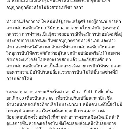
วัดหรือปั้มน้ำมันและชุมชนแค่ไหน และตรงกับจุดที่ยื่นขอ
อนุญาตถูกต้องหรือไม่ด้วย”ดร.ปรีชา กล่าว
ทางด้านเรืออากาศโท ธนันท์รัฐ ประเสริฐศรี รองผู้อำนวยการท่า
อากาศยานเชียงใหม่ บริษัท ท่าอากาศยานไทย จำกัด (มหาชน)
กล่าวว่า การท่าฯจะเป็นผู้ตรวจสอบกรณีที่จะมีการปล่อยโคมซึ่งผู้
ประกอบการ เอกชนจะยื่นขออนุญาตจากทางอำเภอ และทาง
อำเภอจะทำหนังสือถามกลับมาที่ท่าอากาศยานเชียงใหม่และ
วิทยุการบินให้ตรวจพิกัดว่าอยู่ในเขตห้ามปล่อยหรือไม่ โดยทาง
อำเภอจะแจ้งกลับไปหลังตรวจสอบแล้ว และอีกส่วนคือ ท่า
อากาศยานเชียงใหม่จะเป็นสื่อกลางแจ้งสายการบินให้ทราบและ
ขอความร่วมมือให้ปรับเปลี่ยนเวลาการบิน ไม่ให้ขึ้น ลงช่วงที่มี
การปล่อยโคม
รองผอ.ท่าอากาศยานเชียงใหม่ กล่าวอีกว่า ปี 61 มีเที่ยวบิน
ยกเลิก 60 เที่ยวบินและ 88 เที่ยวบินปรับเปลี่ยนเวลาบิน ซึ่ง
จำนวนนักท่องเที่ยวที่ยกเลิกไปประมาณ 1 หมื่นคน แต่ปีนี้ยังไม่มี
การสรุป และคาดว่าในช่วงต้นพ.ย.จะมีการแถลงข่าวต่อ
สื่อมวลชนอีกครั้ง อย่างไรก็ตามท่าอากาศยานเชียงใหม่มีหน้าที่
ดูแลการขึ้น ลงของเครื่องบิน ซึ่งโคมลอยส่วนหนึ่งที่ปล่อยอาจ