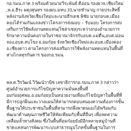
กอ.รมน.ภาค 3 พร้อมด้วยนายวีระพันธ์ ดีอ่อน รองผวจ.เชียงใหม่
,พ.อ.ธีระ ผดุงสุนทร รองผบ.มทบ.33,นายชำนาญ กายประสิทธิ์
พลังงานจังหวัดเชียงใหม่และนายธีรเดช พิชัย นายกอบต.เมือง
คองได้ร่วมกันแถลงข่าวโครงการส่งมอบ – รับมอบ โครงการส่ง
เสริมการใช้พลังงานทดแทน(โซล่าเซล)ระหว่างกองอำนวยการ
รักษาความมั่นคงภายในราชอาณาจักรกับอบต.แม่ตื่น,อบต.ม่อน
จอง,อบต.สบโขง อ.อมก๋อย จังหวัดเชียงใหม่และอบต.เมืองคอง
อ.เชียงดาว ตามโครงการส่งเสริมการใช้พลังงานทดแทนในพื้นที่
ห่างไกลทุรกันดาร ของกอ.รมน.
พล.ต.วีรวัฒน์ วิวัฒน์วานิช เลขาธิการกอ.รมน.ภาค 3 กล่าวว่า
ศูนย์อำนวยการแก้ไขปัญหาความมั่นคงพื้นที่
อมก๋อย(ศพม.อ.อมก๋อย)เป็นหน่วยงานเพื่อแก้ไขปัญหาในพื้นที่ที่
มีการปลูกฝิ่นและวางแผนให้สามารถตอบสนองความต้องการขั้น
พื้นฐานให้ประชาชนในพื้นที่สามารถพึ่งพาตนเองได้พร้อมกับ
พัฒนาด้านคุณภาพชีวิตให้ทัดเทียมกับพื้นที่อื่นๆ เพื่อลดความ
เหลื่อมล้ำทางสังคม ซึ่งในพื้นที่อมก๋อยยังมีอีกหลายหมู่บ้านที่
ขาดแคลนการพัฒนาระบบสาธารณูปโภคขั้นพื้นฐานในการ