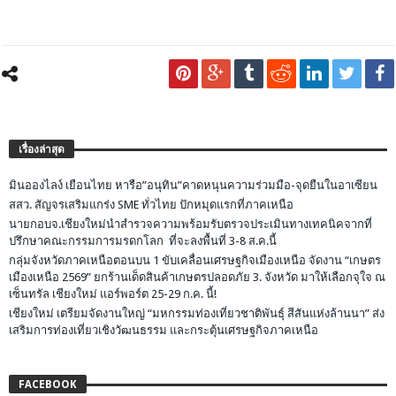
เรื่องล่าสุด
มินอองไลง์ เยือนไทย หารือ”อนุทิน”คาดหนุนความร่วมมือ-จุดยืนในอาเซียน
สสว. สัญจรเสริมแกร่ง SME ทั่วไทย ปักหมุดแรกที่ภาคเหนือ
นายกอบจ.เชียงใหม่นำสำรวจความพร้อมรับตรวจประเมินทางเทคนิคจากที่
ปรึกษาคณะกรรมการมรดกโลก ที่จะลงพื้นที่ 3-8 ส.ค.นี้
กลุ่มจังหวัดภาคเหนือตอนบน 1 ขับเคลื่อนเศรษฐกิจเมืองเหนือ จัดงาน “เกษตร
เมืองเหนือ 2569” ยกร้านเด็ดสินค้าเกษตรปลอดภัย 3. จังหวัด มาให้เลือกจุใจ ณ
เซ็นทรัล เชียงใหม่ แอร์พอร์ต 25-29 ก.ค. นี้!
เชียงใหม่ เตรียมจัดงานใหญ่ “มหกรรมท่องเที่ยวชาติพันธุ์ สีสันแห่งล้านนา” ส่ง
เสริมการท่องเที่ยวเชิงวัฒนธรรม และกระตุ้นเศรษฐกิจภาคเหนือ
FACEBOOK