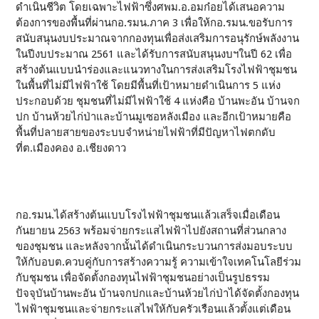
ดำเนินชีวิต โดยเฉพาะไฟฟ้าซึ่งศพม.อ.อมก๋อยได้เสนอความ
ต้องการของพื้นที่ผ่านกอ.รมน.ภาค 3 เพื่อให้กอ.รมน.ขอรับการ
สนับสนุนงบประมาณจากกองทุนเพื่อส่งเสริมการอนุรักษ์พลังงาน
ในปีงบประมาณ 2561 และได้รับการสนับสนุนงบฯในปี 62 เพื่อ
สร้างต้นแบบนำร่องและแนวทางในการส่งเสริมโรงไฟฟ้าชุมชน
ในพื้นที่ไม่มีไฟฟ้าใช้ โดยมีพื้นที่เป้าหมายดำเนินการ 5 แห่ง
ประกอบด้วย ชุมชนที่ไม่มีไฟฟ้าใช้ 4 แห่งคือ บ้านพะอัน บ้านจก
ปก บ้านห้วยไก่ป่าและบ้านมูเซอหลังเมือง และอีกเป้าหมายคือ
พื้นที่ปลายสายของระบบจำหน่ายไฟฟ้าที่มีปัญหาไฟตกดับ
ที่ต.เมืองคอง อ.เชียงดาว
กอ.รมน.ได้สร้างต้นแบบโรงไฟฟ้าชุมชนแล้วเสร็จเมื่อเดือน
กันยายน 2563 พร้อมจ่ายกระแสไฟฟ้าไปยังสถานที่ส่วนกลาง
ของชุมชน และหลังจากนั้นได้ดำเนินกระบวนการส่งมอบระบบ
ให้กับอบต.ควบคู่กับการสร้างความรู้ ความเข้าใจเทคโนโลยีร่วม
กับชุมชน เพื่อจัดตั้งกองทุนไฟฟ้าชุมชนอย่างเป็นรูปธรรม
ปัจจุบันบ้านพะอัน บ้านจกปกและบ้านห้วยไก่ป่าได้จัดตั้งกองทุน
ไฟฟ้าชุมชนและจ่ายกระแสไฟให้กับครัวเรือนแล้วตั้งแต่เดือน