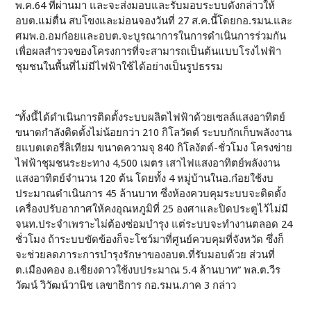
พ.ค.64 ที่ผ่านมา และจะส่งมอบและรับมอบระบบดังกล่าวให้
อบต.แม่ตื่น สบโขงและม่อนจองวันที่ 27 ส.ค.นี้โดยกอ.รมน.และ
ศมพ.อ.อมก๋อยและอบต.จะบูรณาการในการดำเนินการร่วมกัน
เพื่อผลสำรวจของโครงการที่จะสามารถเป็นต้นแบบโรงไฟฟ้า
ชุมชนในพื้นที่ไม่มีไฟฟ้าใช้ได้อย่างเป็นรูปธรรม
“ทั้งนี้ได้ดำเนินการติดตั้งระบบผลิตไฟฟ้าด้วยเซลล์แสงอาทิตย์
ขนาดกำลังติดตั้งไม่น้อยกว่า 210 กิโลวัตต์ ระบบกักเก็บพลังงาน
ยแบตเตอรี่ลิเทียม ขนาดความจุ 840 กิโลงัตต์-ชั่วโมง โครงข่าย
ไฟฟ้าชุมชนระยะทาง 4,500 เมตร เสาไฟแสงอาทิตย์พลังงาน
แสงอาทิตย์จำนวน 120 ต้น โดยทั้ง 4 หมู่บ้านในอ.ก๋อยใช้งบ
ประมาณดำเนินการ 45 ล้านบาท ซึ่งห้องควบคุมระบบจะติดตั้ง
เครื่องปรับอากาศให้คงอุณหภูมิที่ 25 องศาและปิดประตูไว้ไม่มี
จนท.ประจำเพราะไม่ต้องซ่อมบำรุง แต่ระบบจะทำงานตลอด 24
ชั่วโมง ถ้าระบบขัดข้องก็จะโชว์มาที่ศูนย์ควบคุมที่จังหวัด ซึ่งก็
จะช่วยลดภาระการบำรุงรักษาของอบต.ที่รับมอบด้วย ส่วนที่
ต.เมืองคอง อ.เชียงดาวใช้งบประมาณ 5.4 ล้านบาท” พล.ต.วีร
วัฒน์ วิวัฒน์วานิช เลขาธิการ กอ.รมน.ภาค 3 กล่าว