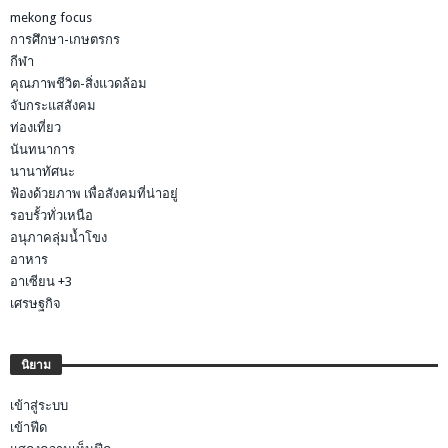
mekong focus
การศึกษา-เกษตรกร
กีฬา
คุณภาพชีวิต-สิ่งแวดล้อม
จับกระแสสังคม
ท่องเที่ยว
นันทนาการ
นานาทัศนะ
ฟ้องด้วยภาพ เพื่อสังคมที่น่าอยู่
รอบรั้วทั่วเหนือ
อนุภาคลุ่มน้ำโขง
อาหาร
อาเซียน +3
เศรษฐกิจ
นิยาม
เข้าสู่ระบบ
เข้าฟีด