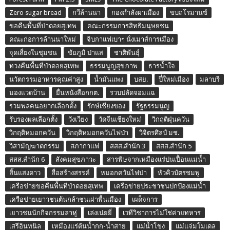
Zero sugar bread
กวีล้านนา
กองกำลังผาเมือง
ขบถโรมานซ์
ขอคืนพื้นที่ป่าดอยสุเทพ
คณะกรรมการสิทธิมนุษยชน
คณะก่อการล้านนาใหม่
จิบกาแฟเบาๆ นั่งเมาส์การเมือง
จุดเสี่ยงในชุมชน
ชัยภูมิ ป่าแส
ชาติพันธุ์
ทวงคืนพื้นที่ป่าดอยสุเทพ
ธรรมนูญสุขภาพ
ธารน้ำใจ
นวัตกรรมอาหารคุณค่าสูง
น้ำมันแพง
บสย.
ปี๋ใหม่เมือง
มลาบรี
มองแวดบ้าน
ยื่นหนังสือกกต.
รวบปลัดจอมแฉ
รวมพลคนอยากเลือกตั้ง
รักษ์เชียงของ
รัฐธรรมนูญ
รับรองผลเลือกตั้ง
วังเวียง
วัดจีนเชียงใหม่
วิกฤติฝุ่นควัน
วิกฤติหมอกควัน
วิกฤติหมอกควันไฟป่า
วิจิตรศิลป์ มช.
วิสามัญฆาตกรรม
สภากาแฟ
สสส.สำนัก 3
สสส.สำนัก 5
สสส.สำนัก 6
สังคมสุขภาวะ
สารพิษจากเหมืองแร่ปนเปื้อนแม่น้ำ
สิ้นแสงดาว
สื่อสร้างสรรค์
หมอกควันไฟป่า
หัวคิวบัตรชมพู
เครือข่ายขอคืนพื้นที่ป่าดอยสุเทพ
เครือข่ายประชาชนปกป้องแม่น้ำ
เครือข่ายเยาวชนต้นกล้าชนเผ่าพื้นเมือง
เผด็จการ
เยาวชนนักกิจกรรมลาหู่
เล่งเน่ยยี่
เวทีวิชาการไม่ใช่ค่ายทหาร
เสรีอินทนิล
เหมืองแร่ต้นน้ำกก-น้ำสาย
แม่น้ำโขง
แม่แจ่มโมเดล