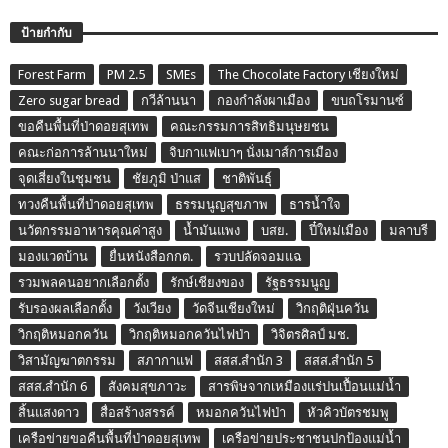
ป้ายกำกับ
Forest Farm
PM 2.5
SMEs
The Chocolate Factory เชียงใหม่
Zero sugar bread
กวีล้านนา
กองกำลังผาเมือง
ขบถโรมานซ์
ขอคืนพื้นที่ป่าดอยสุเทพ
คณะกรรมการสิทธิมนุษยชน
คณะก่อการล้านนาใหม่
จิบกาแฟเบาๆ นั่งเมาส์การเมือง
จุดเสี่ยงในชุมชน
ชัยภูมิ ป่าแส
ชาติพันธุ์
ทวงคืนพื้นที่ป่าดอยสุเทพ
ธรรมนูญสุขภาพ
ธารน้ำใจ
นวัตกรรมอาหารคุณค่าสูง
น้ำมันแพง
บสย.
ปี๋ใหม่เมือง
มลาบรี
มองแวดบ้าน
ยื่นหนังสือกกต.
รวบปลัดจอมแฉ
รวมพลคนอยากเลือกตั้ง
รักษ์เชียงของ
รัฐธรรมนูญ
รับรองผลเลือกตั้ง
วังเวียง
วัดจีนเชียงใหม่
วิกฤติฝุ่นควัน
วิกฤติหมอกควัน
วิกฤติหมอกควันไฟป่า
วิจิตรศิลป์ มช.
วิสามัญฆาตกรรม
สภากาแฟ
สสส.สำนัก 3
สสส.สำนัก 5
สสส.สำนัก 6
สังคมสุขภาวะ
สารพิษจากเหมืองแร่ปนเปื้อนแม่น้ำ
สิ้นแสงดาว
สื่อสร้างสรรค์
หมอกควันไฟป่า
หัวคิวบัตรชมพู
เครือข่ายขอคืนพื้นที่ป่าดอยสุเทพ
เครือข่ายประชาชนปกป้องแม่น้ำ