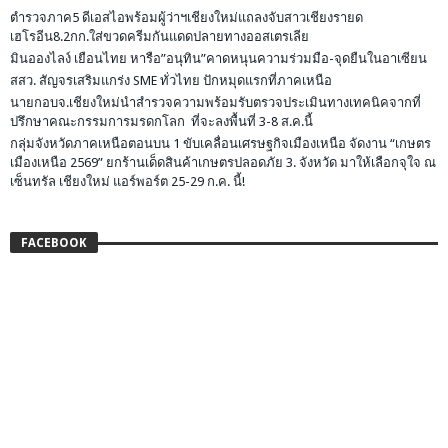
ตำรวจภาค5 ดีเอสไอพร้อมผู้ว่าฯเชียงใหม่แถลงจับสาวเชียงรายด
เฮโรอีน8.2กก.ใส่ขวดครีมกันแดดปลายทางออสเตรเลีย
มินอองไลง์ เยือนไทย หารือ”อนุทิน”คาดหนุนความร่วมมือ-จุดยืนในอาเซียน
สสว. สัญจรเสริมแกร่ง SME ทั่วไทย ปักหมุดแรกที่ภาคเหนือ
นายกอบจ.เชียงใหม่นำสำรวจความพร้อมรับตรวจประเมินทางเทคนิคจากที่
ปรึกษาคณะกรรมการมรดกโลก ที่จะลงพื้นที่ 3-8 ส.ค.นี้
กลุ่มจังหวัดภาคเหนือตอนบน 1 ขับเคลื่อนเศรษฐกิจเมืองเหนือ จัดงาน “เกษตร
เมืองเหนือ 2569” ยกร้านเด็ดสินค้าเกษตรปลอดภัย 3. จังหวัด มาให้เลือกจุใจ ณ
เซ็นทรัล เชียงใหม่ แอร์พอร์ต 25-29 ก.ค. นี้!
FACEBOOK