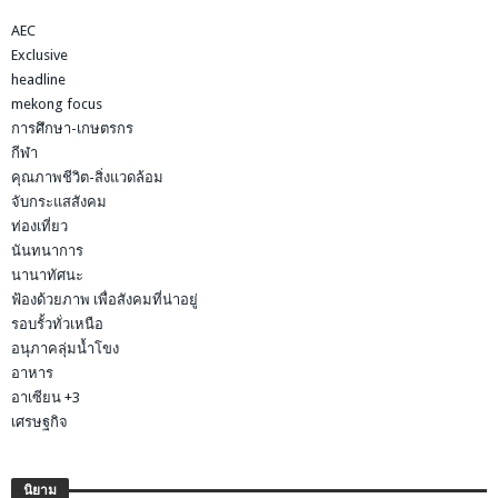
AEC
Exclusive
headline
mekong focus
การศึกษา-เกษตรกร
กีฬา
คุณภาพชีวิต-สิ่งแวดล้อม
จับกระแสสังคม
ท่องเที่ยว
นันทนาการ
นานาทัศนะ
ฟ้องด้วยภาพ เพื่อสังคมที่น่าอยู่
รอบรั้วทั่วเหนือ
อนุภาคลุ่มน้ำโขง
อาหาร
อาเซียน +3
เศรษฐกิจ
นิยาม