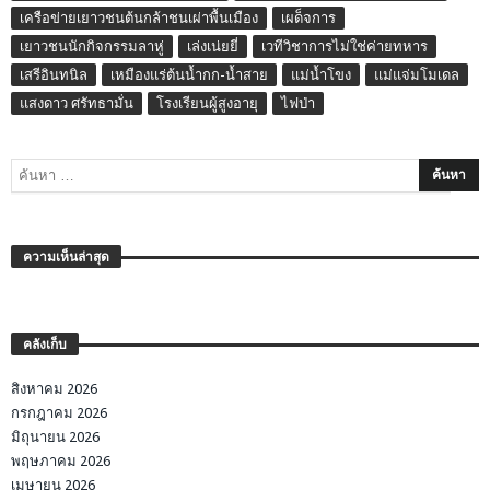
เครือข่ายเยาวชนต้นกล้าชนเผ่าพื้นเมือง
เผด็จการ
เยาวชนนักกิจกรรมลาหู่
เล่งเน่ยยี่
เวทีวิชาการไม่ใช่ค่ายทหาร
เสรีอินทนิล
เหมืองแร่ต้นน้ำกก-น้ำสาย
แม่น้ำโขง
แม่แจ่มโมเดล
แสงดาว ศรัทธามั่น
โรงเรียนผู้สูงอายุ
ไฟป่า
ความเห็นล่าสุด
คลังเก็บ
สิงหาคม 2026
กรกฎาคม 2026
มิถุนายน 2026
พฤษภาคม 2026
เมษายน 2026