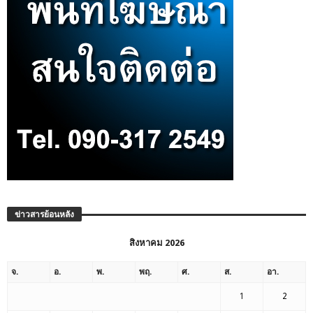
ข่าวสารย้อนหลัง
สิงหาคม 2026
จ.
อ.
พ.
พฤ.
ศ.
ส.
อา.
1
2