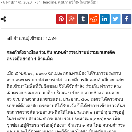
- 6 พฤษภาคม 2020
- In
Headline
,
คุณภาพชีวิต-สิ่งแวดล้อม
จำนวนผู้เช้าชม :
1,584
กองกำลังผาเมือง ร่วมกับ จนท.ตำรวจปราบปรามยาเสพติด
ตรวจยึดยาบ้า 1 ล้านเม็ด
เมื่อ ๕ พ.ค.๖๓, ๒๐๓๐ ฉก.ม.๒ กกล.ผาเมือง ได้รับการประสาน
จาก จนท.ตร.บก.ปส.๓ บช.ปส. ว่าจะมีการลักลอบลำเลียงยาเสพ
ติดเข้ามาในพื้นที่รับผิดชอบ จึงได้จัดกำลัง ร่วมกัน ทำการ ลว./
เฝ้าตรวจ ขณะ ลว. มาถึง บริเวณ บ.ร้อง ต.เกาะช้าง อ.แม่สาย
จว.ช.ร. ห่างจากแนวชายแดน ประมาณ ๕๐๐ เมตร ได้ตรวจพบ
รถยนต์ต้องสงสัย ตรงตามที่ได้รับแจ้ง จึงได้ทำการเข้าตรวจค้นฯ
ผลการตรวจค้น พบยาเสพติดให้โทษประเภท ๑ (ยาบ้า) บรรจุอยู่
ในกระสอบ จำนวน ๕ กระสอบ รวมประมาณ ๑,๐๐๔,๐๐๐ เม็ด
ซุกซ่อนอยู่ท้ายรถ พร้อมผู้ต้องหา จำนวน ๑ คน โดย จนท.ตำรวจ
บช.ปส.จะได้นำของกลางและผู้ต้องหาไปดำเนินคดีและการ