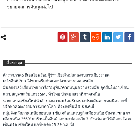
ขยายผลการจับกุมต่อไป
เรื่องล่าสุด
ตำรวจภาค5 ดีเอสไอพร้อมผู้ว่าฯเชียงใหม่แถลงจับสาวเชียงรายด
เฮโรอีน8.2กก.ใส่ขวดครีมกันแดดปลายทางออสเตรเลีย
มินอองไลง์ เยือนไทย หารือ”อนุทิน”คาดหนุนความร่วมมือ-จุดยืนในอาเซียน
สสว. สัญจรเสริมแกร่ง SME ทั่วไทย ปักหมุดแรกที่ภาคเหนือ
นายกอบจ.เชียงใหม่นำสำรวจความพร้อมรับตรวจประเมินทางเทคนิคจากที่
ปรึกษาคณะกรรมการมรดกโลก ที่จะลงพื้นที่ 3-8 ส.ค.นี้
กลุ่มจังหวัดภาคเหนือตอนบน 1 ขับเคลื่อนเศรษฐกิจเมืองเหนือ จัดงาน “เกษตร
เมืองเหนือ 2569” ยกร้านเด็ดสินค้าเกษตรปลอดภัย 3. จังหวัด มาให้เลือกจุใจ ณ
เซ็นทรัล เชียงใหม่ แอร์พอร์ต 25-29 ก.ค. นี้!