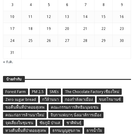
3
4
5
6
7
8
9
10
11
12
13
14
15
16
17
18
19
20
21
22
23
24
25
26
27
28
29
30
31
« ก.ค.
ป้ายกำกับ
Forest Farm
PM 2.5
SMEs
The Chocolate Factory เชียงใหม่
Zero sugar bread
กวีล้านนา
กองกำลังผาเมือง
ขบถโรมานซ์
ขอคืนพื้นที่ป่าดอยสุเทพ
คณะกรรมการสิทธิมนุษยชน
คณะก่อการล้านนาใหม่
จิบกาแฟเบาๆ นั่งเมาส์การเมือง
จุดเสี่ยงในชุมชน
ชัยภูมิ ป่าแส
ชาติพันธุ์
ทวงคืนพื้นที่ป่าดอยสุเทพ
ธรรมนูญสุขภาพ
ธารน้ำใจ