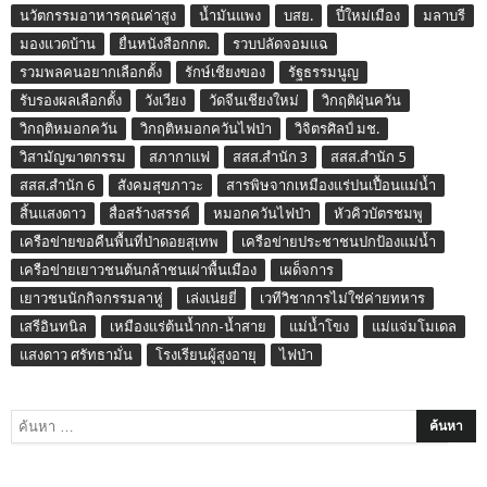
นวัตกรรมอาหารคุณค่าสูง
น้ำมันแพง
บสย.
ปี๋ใหม่เมือง
มลาบรี
มองแวดบ้าน
ยื่นหนังสือกกต.
รวบปลัดจอมแฉ
รวมพลคนอยากเลือกตั้ง
รักษ์เชียงของ
รัฐธรรมนูญ
รับรองผลเลือกตั้ง
วังเวียง
วัดจีนเชียงใหม่
วิกฤติฝุ่นควัน
วิกฤติหมอกควัน
วิกฤติหมอกควันไฟป่า
วิจิตรศิลป์ มช.
วิสามัญฆาตกรรม
สภากาแฟ
สสส.สำนัก 3
สสส.สำนัก 5
สสส.สำนัก 6
สังคมสุขภาวะ
สารพิษจากเหมืองแร่ปนเปื้อนแม่น้ำ
สิ้นแสงดาว
สื่อสร้างสรรค์
หมอกควันไฟป่า
หัวคิวบัตรชมพู
เครือข่ายขอคืนพื้นที่ป่าดอยสุเทพ
เครือข่ายประชาชนปกป้องแม่น้ำ
เครือข่ายเยาวชนต้นกล้าชนเผ่าพื้นเมือง
เผด็จการ
เยาวชนนักกิจกรรมลาหู่
เล่งเน่ยยี่
เวทีวิชาการไม่ใช่ค่ายทหาร
เสรีอินทนิล
เหมืองแร่ต้นน้ำกก-น้ำสาย
แม่น้ำโขง
แม่แจ่มโมเดล
แสงดาว ศรัทธามั่น
โรงเรียนผู้สูงอายุ
ไฟป่า