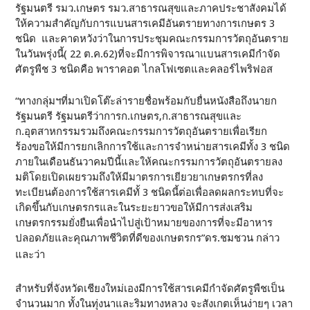
รัฐมนตรี รมว.เกษตร รมว.สาธารณสุขและภาคประชาสังคมได้
ให้ความสำคัญกับการแบนสารเคมีอันตรายทางการเกษตร 3
ชนิด และคาดหวังว่าในการประชุมคณะกรรมการวัตถุอันตราย
ในวันพรุ่งนี้( 22 ต.ค.62)ที่จะมีการพิจารณาแบนสารเคมีกำจัด
ศัตรูพืช 3 ชนิดคือ พาราคอต ไกลโฟเซตและคลอร์ไพริฟอส
“ทางกลุ่มฯที่มาเปิดโต๊ะล่ารายชื่อพร้อมกับยื่นหนังสือถึงนายก
รัฐมนตรี รัฐมนตรีว่าการก.เกษตร,ก.สาธารณสุขและ
ก.อุตสาหกรรมรวมถึงคณะกรรมการวัตถุอันตรายเพื่อเรียก
ร้องขอให้มีการยกเลิกการใช้และการจำหน่ายสารเคมีทั้ง 3 ชนิด
ภายในเดือนธันวาคมปีนี้และให้คณะกรรมการวัตถุอันตรายลง
มติโดยเปิดเผยรวมถึงให้มีมาตรการเยียวยาเกษตรกรที่ลง
ทะเบียนต้องการใช้สารเคมีทั้ 3 ชนิดนี้ต่อเพื่อลดผลกระทบที่จะ
เกิดขึ้นกับเกษตรกรและในระยะยาวขอให้มีการส่งเสริม
เกษตรกรรมยั่งยืนเพื่อนำไปสู่เป้าหมายของการที่จะมีอาหาร
ปลอดภัยและคุณภาพชีวิตที่ดีของเกษตรกร”ดร.ชมชวน กล่าว
และว่า
สำหรับที่จังหวัดเชียงใหม่เองมีการใช้สารเคมีกำจัดศัตรูพืชเป็น
จำนวนมาก ทั้งในทุ่งนาและริมทางหลวง จะสังเกตเห็นง่ายๆ เวลา