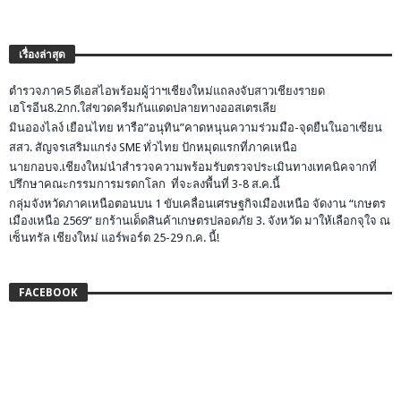
เรื่องล่าสุด
ตำรวจภาค5 ดีเอสไอพร้อมผู้ว่าฯเชียงใหม่แถลงจับสาวเชียงรายด
เฮโรอีน8.2กก.ใส่ขวดครีมกันแดดปลายทางออสเตรเลีย
มินอองไลง์ เยือนไทย หารือ”อนุทิน”คาดหนุนความร่วมมือ-จุดยืนในอาเซียน
สสว. สัญจรเสริมแกร่ง SME ทั่วไทย ปักหมุดแรกที่ภาคเหนือ
นายกอบจ.เชียงใหม่นำสำรวจความพร้อมรับตรวจประเมินทางเทคนิคจากที่
ปรึกษาคณะกรรมการมรดกโลก ที่จะลงพื้นที่ 3-8 ส.ค.นี้
กลุ่มจังหวัดภาคเหนือตอนบน 1 ขับเคลื่อนเศรษฐกิจเมืองเหนือ จัดงาน “เกษตร
เมืองเหนือ 2569” ยกร้านเด็ดสินค้าเกษตรปลอดภัย 3. จังหวัด มาให้เลือกจุใจ ณ
เซ็นทรัล เชียงใหม่ แอร์พอร์ต 25-29 ก.ค. นี้!
FACEBOOK