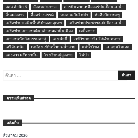
สสส.สำนัก 6
สังคมสุขภาวะ
สารพิษจากเหมืองแร่ปนเปื้อนแม่น้ำ
สิ้นแสงดาว
สื่อสร้างสรรค์
หมอกควันไฟป่า
หัวคิวบัตรชมพู
เครือข่ายขอคืนพื้นที่ป่าดอยสุเทพ
เครือข่ายประชาชนปกป้องแม่น้ำ
เครือข่ายเยาวชนต้นกล้าชนเผ่าพื้นเมือง
เผด็จการ
เยาวชนนักกิจกรรมลาหู่
เล่งเน่ยยี่
เวทีวิชาการไม่ใช่ค่ายทหาร
เสรีอินทนิล
เหมืองแร่ต้นน้ำกก-น้ำสาย
แม่น้ำโขง
แม่แจ่มโมเดล
แสงดาว ศรัทธามั่น
โรงเรียนผู้สูงอายุ
ไฟป่า
ความเห็นล่าสุด
คลังเก็บ
สิงหาคม 2026