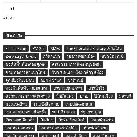
31
« ก.ค.
ป้ายกำกับ
Forest Farm
PM 2.5
SMEs
The Chocolate Factory เชียงใหม่
Zero sugar bread
กวีล้านนา
กองกำลังผาเมือง
ขบถโรมานซ์
ขอคืนพื้นที่ป่าดอยสุเทพ
คณะกรรมการสิทธิมนุษยชน
คณะก่อการล้านนาใหม่
จิบกาแฟเบาๆ นั่งเมาส์การเมือง
จุดเสี่ยงในชุมชน
ชัยภูมิ ป่าแส
ชาติพันธุ์
ทวงคืนพื้นที่ป่าดอยสุเทพ
ธรรมนูญสุขภาพ
ธารน้ำใจ
นวัตกรรมอาหารคุณค่าสูง
น้ำมันแพง
บสย.
ปี๋ใหม่เมือง
มลาบรี
มองแวดบ้าน
ยื่นหนังสือกกต.
รวบปลัดจอมแฉ
รวมพลคนอยากเลือกตั้ง
รักษ์เชียงของ
รัฐธรรมนูญ
รับรองผลเลือกตั้ง
วังเวียง
วัดจีนเชียงใหม่
วิกฤติฝุ่นควัน
วิกฤติหมอกควัน
วิกฤติหมอกควันไฟป่า
วิจิตรศิลป์ มช.
วิสามัญฆาตกรรม
สภากาแฟ
สสส.สำนัก 3
สสส.สำนัก 5