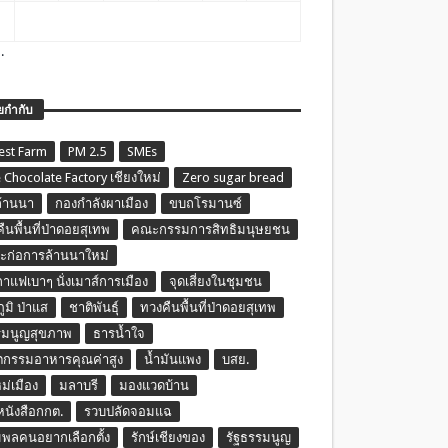
.
ยกำกับ
est Farm
PM 2.5
SMEs
 Chocolate Factory เชียงใหม่
Zero sugar bread
ล้านนา
กองกำลังผาเมือง
ขบถโรมานซ์
ืนพื้นที่ป่าดอยสุเทพ
คณะกรรมการสิทธิมนุษยชน
ก่อการล้านนาใหม่
กาแฟเบาๆ นั่งเมาส์การเมือง
จุดเสี่ยงในชุมชน
ภูมิ ป่าแส
ชาติพันธุ์
ทวงคืนพื้นที่ป่าดอยสุเทพ
รมนูญสุขภาพ
ธารน้ำใจ
ตกรรมอาหารคุณค่าสูง
น้ำมันแพง
บสย.
หม่เมือง
มลาบรี
มองแวดบ้าน
นหนังสือกกต.
รวบปลัดจอมแฉ
พลคนอยากเลือกตั้ง
รักษ์เชียงของ
รัฐธรรมนูญ