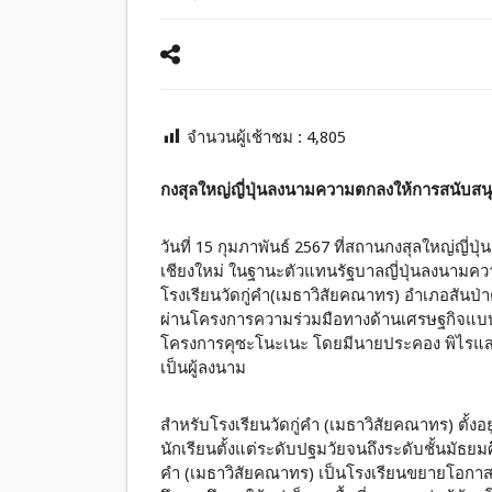
จำนวนผู้เช้าชม :
4,805
กงสุลใหญ่ญี่ปุ่นลงนามความตกลงให้การสนับสนุนจ
วันที่ 15 กุมภาพันธ์ 2567 ที่สถานกงสุลใหญ่ญี่ปุ
เชียงใหม่ ในฐานะตัวแทนรัฐบาลญี่ปุ่นลงนามค
โรงเรียนวัดกู่คำ(เมธาวิสัยคณาทร) อำเภอสันป่าต
ผ่านโครงการความร่วมมือทางด้านเศรษฐกิจแบบให
โครงการคุซะโนะเนะ โดยมีนายประคอง พิไรแสงจั
เป็นผู้ลงนาม
สำหรับโรงเรียนวัดกู่คำ (เมธาวิสัยคณาทร) ตั้งอย
นักเรียนตั้งแต่ระดับปฐมวัยจนถึงระดับชั้นมัธ
คำ (เมธาวิสัยคณาทร) เป็นโรงเรียนขยายโอกาส