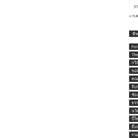
31
« ก.ค
ป้า
For
The
กวี
ขอค
คณะ
จิบ
ชัย
ธร
นวั
ปี๋ใ
ยื่
รวม