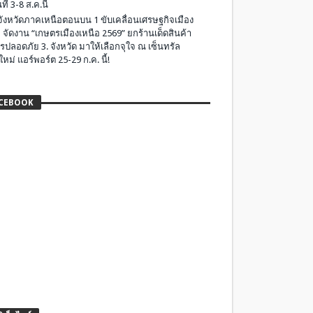
ที่ 3-8 ส.ค.นี้
มจังหวัดภาคเหนือตอนบน 1 ขับเคลื่อนเศรษฐกิจเมือง
 จัดงาน “เกษตรเมืองเหนือ 2569” ยกร้านเด็ดสินค้า
รปลอดภัย 3. จังหวัด มาให้เลือกจุใจ ณ เซ็นทรัล
ใหม่ แอร์พอร์ต 25-29 ก.ค. นี้!
CEBOOK