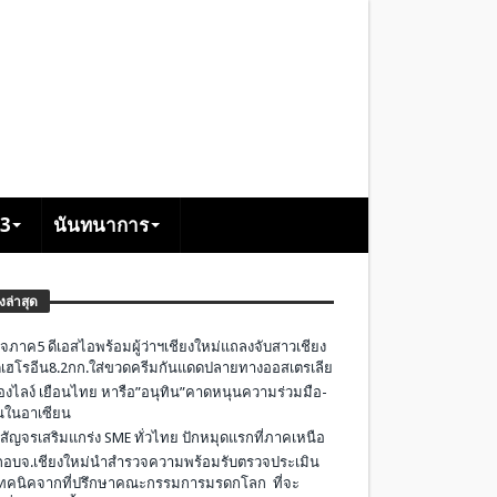
+3
นันทนาการ
องล่าสุด
จภาค5 ดีเอสไอพร้อมผู้ว่าฯเชียงใหม่แถลงจับสาวเชียง
เฮโรอีน8.2กก.ใส่ขวดครีมกันแดดปลายทางออสเตรเลีย
องไลง์ เยือนไทย หารือ”อนุทิน”คาดหนุนความร่วมมือ-
ืนในอาเซียน
 สัญจรเสริมแกร่ง SME ทั่วไทย ปักหมุดแรกที่ภาคเหนือ
อบจ.เชียงใหม่นำสำรวจความพร้อมรับตรวจประเมิน
ทคนิคจากที่ปรึกษาคณะกรรมการมรดกโลก ที่จะ