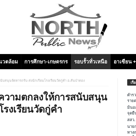
งแวดล้อม
การศึกษา-เกษตรกร
รอบรั้วทั่วเหนือ
อาเซียน 
บสนุนจัดหารถรับ-ส่งนักเรียนโรงเรียนวัดกู่คำ อ.สันป่าตอง
เรื่
ามความตกลงให้การสนับสนุน
ตำรว
รายด
โรงเรียนวัดกู่คำ
มินอ
จุดย
สสว.
นายก
ทางเ