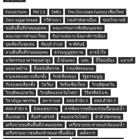
Forest Farm
PM 2.5
SMEs
The Chocolate Factory เชียงใหม่
Zero sugar bread
กวีล้านนา
กองกำลังผาเมือง
ขบถโรมานซ์
ขอคืนพื้นที่ป่าดอยสุเทพ
คณะกรรมการสิทธิมนุษยชน
คณะก่อการล้านนาใหม่
จิบกาแฟเบาๆ นั่งเมาส์การเมือง
จุดเสี่ยงในชุมชน
ชัยภูมิ ป่าแส
ชาติพันธุ์
ทวงคืนพื้นที่ป่าดอยสุเทพ
ธรรมนูญสุขภาพ
ธารน้ำใจ
นวัตกรรมอาหารคุณค่าสูง
น้ำมันแพง
บสย.
ปี๋ใหม่เมือง
มลาบรี
มองแวดบ้าน
ยื่นหนังสือกกต.
รวบปลัดจอมแฉ
รวมพลคนอยากเลือกตั้ง
รักษ์เชียงของ
รัฐธรรมนูญ
รับรองผลเลือกตั้ง
วังเวียง
วัดจีนเชียงใหม่
วิกฤติฝุ่นควัน
วิกฤติหมอกควัน
วิกฤติหมอกควันไฟป่า
วิจิตรศิลป์ มช.
วิสามัญฆาตกรรม
สภากาแฟ
สสส.สำนัก 3
สสส.สำนัก 5
สสส.สำนัก 6
สังคมสุขภาวะ
สารพิษจากเหมืองแร่ปนเปื้อนแม่น้ำ
สิ้นแสงดาว
สื่อสร้างสรรค์
หมอกควันไฟป่า
หัวคิวบัตรชมพู
เครือข่ายขอคืนพื้นที่ป่าดอยสุเทพ
เครือข่ายประชาชนปกป้องแม่น้ำ
เครือข่ายเยาวชนต้นกล้าชนเผ่าพื้นเมือง
เผด็จการ