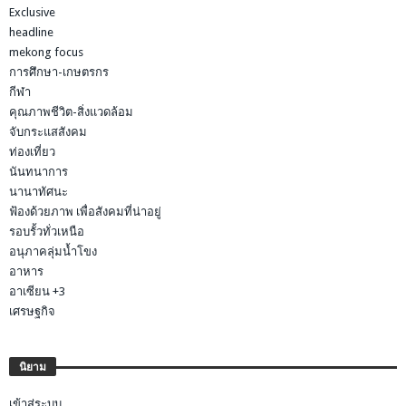
Exclusive
headline
mekong focus
การศึกษา-เกษตรกร
กีฬา
คุณภาพชีวิต-สิ่งแวดล้อม
จับกระแสสังคม
ท่องเที่ยว
นันทนาการ
นานาทัศนะ
ฟ้องด้วยภาพ เพื่อสังคมที่น่าอยู่
รอบรั้วทั่วเหนือ
อนุภาคลุ่มน้ำโขง
อาหาร
อาเซียน +3
เศรษฐกิจ
นิยาม
เข้าสู่ระบบ