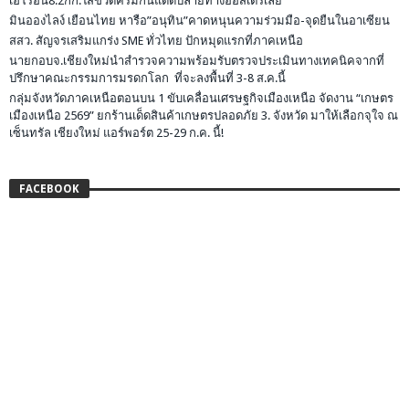
เฮโรอีน8.2กก.ใส่ขวดครีมกันแดดปลายทางออสเตรเลีย
มินอองไลง์ เยือนไทย หารือ”อนุทิน”คาดหนุนความร่วมมือ-จุดยืนในอาเซียน
สสว. สัญจรเสริมแกร่ง SME ทั่วไทย ปักหมุดแรกที่ภาคเหนือ
นายกอบจ.เชียงใหม่นำสำรวจความพร้อมรับตรวจประเมินทางเทคนิคจากที่
ปรึกษาคณะกรรมการมรดกโลก ที่จะลงพื้นที่ 3-8 ส.ค.นี้
กลุ่มจังหวัดภาคเหนือตอนบน 1 ขับเคลื่อนเศรษฐกิจเมืองเหนือ จัดงาน “เกษตร
เมืองเหนือ 2569” ยกร้านเด็ดสินค้าเกษตรปลอดภัย 3. จังหวัด มาให้เลือกจุใจ ณ
เซ็นทรัล เชียงใหม่ แอร์พอร์ต 25-29 ก.ค. นี้!
FACEBOOK