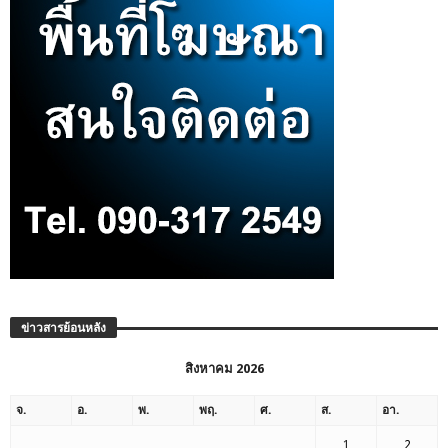
ข่าวสารย้อนหลัง
สิงหาคม 2026
จ.
อ.
พ.
พฤ.
ศ.
ส.
อา.
1
2