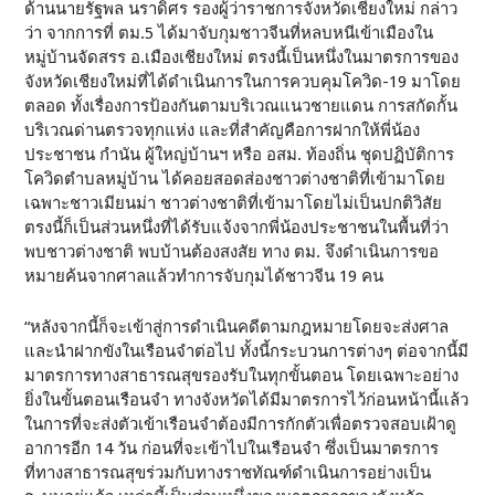
ด้านนายรัฐพล นราดิศร รองผู้ว่าราชการจังหวัดเชียงใหม่ กล่าว
ว่า จากการที่ ตม.5 ได้มาจับกุมชาวจีนที่หลบหนีเข้าเมืองใน
หมู่บ้านจัดสรร อ.เมืองเชียงใหม่ ตรงนี้เป็นหนึ่งในมาตรการของ
จังหวัดเชียงใหม่ที่ได้ดำเนินการในการควบคุมโควิด-19 มาโดย
ตลอด ทั้งเรื่องการป้องกันตามบริเวณแนวชายแดน การสกัดกั้น
บริเวณด่านตรวจทุกแห่ง และที่สำคัญคือการฝากให้พี่น้อง
ประชาชน กำนัน ผู้ใหญ่บ้านฯ หรือ อสม. ท้องถิ่น ชุดปฏิบัติการ
โควิดตำบลหมู่บ้าน ได้คอยสอดส่องชาวต่างชาติที่เข้ามาโดย
เฉพาะชาวเมียนม่า ชาวต่างชาติที่เข้ามาโดยไม่เป็นปกติวิสัย
ตรงนี้ก็เป็นส่วนหนึ่งที่ได้รับแจ้งจากพี่น้องประชาชนในพื้นที่ว่า
พบชาวต่างชาติ พบบ้านต้องสงสัย ทาง ตม. จึงดำเนินการขอ
หมายค้นจากศาลแล้วทำการจับกุมได้ชาวจีน 19 คน
“หลังจากนี้ก็จะเข้าสู่การดำเนินคดีตามกฎหมายโดยจะส่งศาล
และนำฝากขังในเรือนจำต่อไป ทั้งนี้กระบวนการต่างๆ ต่อจากนี้มี
มาตรการทางสาธารณสุขรองรับในทุกขั้นตอน โดยเฉพาะอย่าง
ยิ่งในขั้นตอนเรือนจำ ทางจังหวัดได้มีมาตรการไว้ก่อนหน้านี้แล้ว
ในการที่จะส่งตัวเข้าเรือนจำต้องมีการกักตัวเพื่อตรวจสอบเฝ้าดู
อาการอีก 14 วัน ก่อนที่จะเข้าไปในเรือนจำ ซึ่งเป็นมาตรการ
ที่ทางสาธารณสุขร่วมกับทางราชทัณฑ์ดำเนินการอย่างเป็น