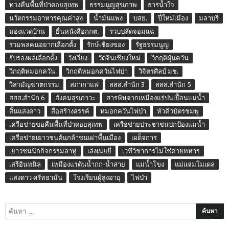
ทวงคืนพื้นที่ป่าดอยสุเทพ
ธรรมนูญสุขภาพ
ธารน้ำใจ
นวัตกรรมอาหารคุณค่าสูง
น้ำมันแพง
บสย.
ปี๋ใหม่เมือง
มลาบรี
มองแวดบ้าน
ยื่นหนังสือกกต.
รวบปลัดจอมแฉ
รวมพลคนอยากเลือกตั้ง
รักษ์เชียงของ
รัฐธรรมนูญ
รับรองผลเลือกตั้ง
วังเวียง
วัดจีนเชียงใหม่
วิกฤติฝุ่นควัน
วิกฤติหมอกควัน
วิกฤติหมอกควันไฟป่า
วิจิตรศิลป์ มช.
วิสามัญฆาตกรรม
สภากาแฟ
สสส.สำนัก 3
สสส.สำนัก 5
สสส.สำนัก 6
สังคมสุขภาวะ
สารพิษจากเหมืองแร่ปนเปื้อนแม่น้ำ
สิ้นแสงดาว
สื่อสร้างสรรค์
หมอกควันไฟป่า
หัวคิวบัตรชมพู
เครือข่ายขอคืนพื้นที่ป่าดอยสุเทพ
เครือข่ายประชาชนปกป้องแม่น้ำ
เครือข่ายเยาวชนต้นกล้าชนเผ่าพื้นเมือง
เผด็จการ
เยาวชนนักกิจกรรมลาหู่
เล่งเน่ยยี่
เวทีวิชาการไม่ใช่ค่ายทหาร
เสรีอินทนิล
เหมืองแร่ต้นน้ำกก-น้ำสาย
แม่น้ำโขง
แม่แจ่มโมเดล
แสงดาว ศรัทธามั่น
โรงเรียนผู้สูงอายุ
ไฟป่า