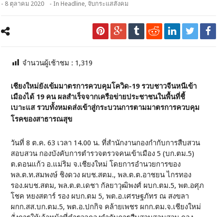
- 8 ตุลาคม 2020
- In
Headline
,
จับกระแสสังคม
จำนวนผู้เช้าชม :
1,319
เชียงใหม่ยังเข้มมาตรการควบคุมโควิด-19 รวบชาวจีนหนีเข้า
เมืองได้ 19 คน ผลสำเร็จจากเครือข่ายประชาชนในพื้นที่ชี้
เบาะแส รวบทั้งหมดส่งเข้าสู่กระบวนการตามมาตรการควบคุม
โรคของสาธารณสุข
วันที่ 8 ต.ค. 63 เวลา 14.00 น. ที่สำนักงานกองกำกับการสืบสวน
สอบสวน กองบังคับการตำรวจตรวจคนเข้าเมือง 5 (บก.ตม.5)
ต.ดอนแก้ว อ.แม่ริม จ.เชียงใหม่ โดยการอำนวยการของ
พล.ต.ท.สมพงษ์ ชิงดวง ผบช.สตม., พล.ต.ต.อาชยน ไกรทอง
รอง.ผบช.สตม, พล.ต.ต.เดชา กัลยาวุฒิพงศ์ ผบก.ตม.5, พต.อศุภ
โชค หยงสตาร์ รอง ผบก.ตม 5, พต.อ.เศรษฐภัทร ณ สงขลา
ผกก.สส.บก.ตม.5, พต.อ.ปกกิจ คล้ายเพชร ผกก.ตม.จ.เชียงใหม่