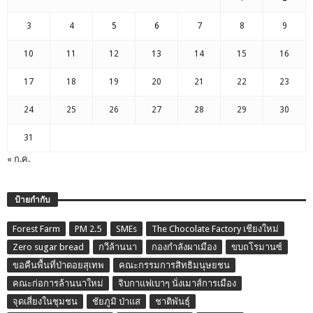
3
4
5
6
7
8
9
10
11
12
13
14
15
16
17
18
19
20
21
22
23
24
25
26
27
28
29
30
31
« ก.ค.
ป้ายกำกับ
Forest Farm
PM 2.5
SMEs
The Chocolate Factory เชียงใหม่
Zero sugar bread
กวีล้านนา
กองกำลังผาเมือง
ขบถโรมานซ์
ขอคืนพื้นที่ป่าดอยสุเทพ
คณะกรรมการสิทธิมนุษยชน
คณะก่อการล้านนาใหม่
จิบกาแฟเบาๆ นั่งเมาส์การเมือง
จุดเสี่ยงในชุมชน
ชัยภูมิ ป่าแส
ชาติพันธุ์