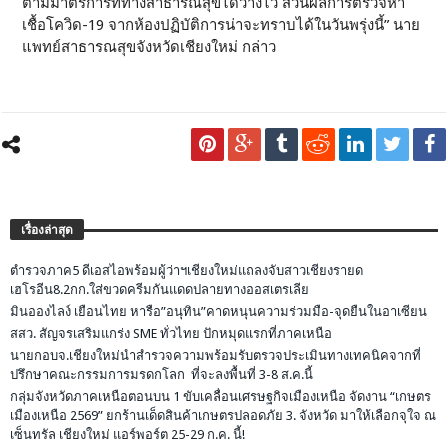
ตามมาตรการที่ทางสาธารณสุขได้วางไว้ ส่วนผลการตรวจหา
เชื้อโควิด-19 จากห้องปฏิบัติการน่าจะทราบได้ในวันพรุ่งนี้” นาย
แพทย์สาธารณสุขจังหวัดเชียงใหม่ กล่าว
เรื่องล่าสุด
ตำรวจภาค5 ดีเอสไอพร้อมผู้ว่าฯเชียงใหม่แถลงจับสาวเชียงรายด
เฮโรอีน8.2กก.ใส่ขวดครีมกันแดดปลายทางออสเตรเลีย
มินอองไลง์ เยือนไทย หารือ”อนุทิน”คาดหนุนความร่วมมือ-จุดยืนในอาเซียน
สสว. สัญจรเสริมแกร่ง SME ทั่วไทย ปักหมุดแรกที่ภาคเหนือ
นายกอบจ.เชียงใหม่นำสำรวจความพร้อมรับตรวจประเมินทางเทคนิคจากที่
ปรึกษาคณะกรรมการมรดกโลก ที่จะลงพื้นที่ 3-8 ส.ค.นี้
กลุ่มจังหวัดภาคเหนือตอนบน 1 ขับเคลื่อนเศรษฐกิจเมืองเหนือ จัดงาน “เกษตร
เมืองเหนือ 2569” ยกร้านเด็ดสินค้าเกษตรปลอดภัย 3. จังหวัด มาให้เลือกจุใจ ณ
เซ็นทรัล เชียงใหม่ แอร์พอร์ต 25-29 ก.ค. นี้!