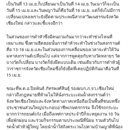
เป็นวันที่ 13 เม.ย.ก็เปลี่ยนมาเป็นวันที่ 14 เม.ย.วันเนาว์ก็จะเป็น
วันที่ 15 เม.ย.และวันพญาวันก็คือวันที่ 16 เม.ย. แต่ก็ยังไม่มีการ
เปลี่ยนแปลงเพราะยังยึดตามประเพณีสากล”วัฒนธรรมจังหวัด
เชียงใหม่ กล่าวและชี้แจงอีกว่า
ในส่วนของการดำหัวซึ่งมีคนถามกันมากว่าจะทำช่วงไหนที่
เหมาะสม ซึ่งตามฮีตฮอยนั้นการดำหัวจะทำในช่วงวันสงกรานต์
คือ 13-16 เม.ย.และในส่วนของการเคลื่อนของเวลาจะทำให้วัน
มหาสงกรานต์เปลี่ยนไป แต่จากการพูดคุยกับทางวัดหลายๆ วัด
บางวัดก็เปลี่ยน บางวัดก็ยังยึดแบบเดิม เช่นเดียวกับการดำหัวผู้
ว่าราชการจังหวัดเชียงใหม่ซึ่งก็ยังยึดที่เคยปฏิบัติกันมาคือวันที่
15 เม.ย.
ขณะที่พ.ต.อ.ปิยพันธ์ ภัทรพงศ์สินธุ์ รองผบก.ภ.จว.เชียงใหม่
กล่าวถึงกฎหมายที่ห้ามไม่ให้นั่งกระบะเล่นน้ำสงกรานต์ว่า
จังหวัดเชียงใหม่และจังหวัดทางภาคเหนือถือเป็นพื้นที่ชนบทซึ่ง
ประชาชนส่วนใหญ่ประกอบอาชีพเกษตรกรรม จึงใช้รถกระบะ
มากกว่ารถยนต์เก๋ง เมื่อถึงเทศกาลประจำปีก็จะหยุดงาน 10 วัน
เพื่อพักผ่อน และร่วมกิจกรรมตามประเพณีที่นิยม รวมตัวกันไป
รดน้ำดำหัวผู้ใหญ่ โดยนำน้ำใส่ถังตระเวนไปตามบ้านญาติพี่น้อง