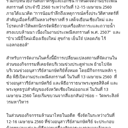
ร่วมกับหน่วยงานทั้งภาครัฐและเอกชน กำหนดจัดงานประเพณี
สงกรานต์ ประจำปี 2560 ระหว่างวันที่ 12-15 เมษายน 2560
ภายใต้แนวคิด “การน้อมรำลึกถึงเหตุการณ์ครั้งประวัติศาสตร์ที่
สำคัญเมื่อครั้งที่ในหลวงรัชกาลที่ 9 เสด็จเยือนเชียงใหม่ และ
โปรดเกล้าให้พสกนิกรจัดพิธีถวายเครื่องสักการะและถวายน้ำ
สรงแบบล้านนา เนื่องในงานประเพณีสงกรานต์ พ.ศ. 2507” และ
“ป๋าเวณีปี๋ใหม่เมืองเจียงใหม่ สุขก๋าย เย็นใจ๋ ปลอดภัย ไร้
แอลกอฮอล์”
สำหรับการจัดงานในครั้งนี้มีการเปลี่ยนแปลงสถานที่จัดงานใน
ส่วนของกิจกรรมที่เคยจัดบริเวณข่วงประตูท่าแพ ย้ายไปจัด
บริเวณข่วงอนุสาวรีย์สามกษัตริย์ทั้งหมด โดยมีกิจกรรมหลัก ๆ
คือ พิธีเปิดงานประเพณีสงกรานต์ ในวันที่ 13 เมษายน 2560 ที่
ข่วงอนุสาวรีย์สามกษัตริย์ และพิธีอาราธนาพระพุทธสิหิงค์ และ
พระพุทธรูปสำคัญของจังหวัดเชียงใหม่ออกแห่ ในวันที่ 13
เมษายน 2560 โดยเริ่มขบวนจากสี่แยกสันป่าข่อย – วัดพระสิงห์
วรมหาวิหาร
ในส่วนของกิจกรรมล้านนาไทยในอดีต ซึ่งจัดในระหว่างวันที่
12-16 เมษายน 2560 ที่ข่วงอนุสาวรีย์สามกษัตริย์ จะประกอบ
ด้วยขบวนแห่และพิธีถวายเครื่องสักการะมงคลแบบล้านนา