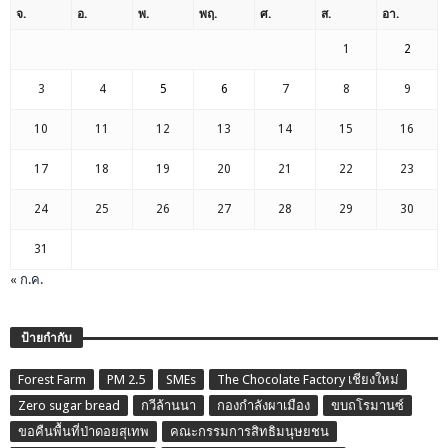
จ.
อ.
พ.
พฤ.
ศ.
ส.
อา.
1
2
3
4
5
6
7
8
9
10
11
12
13
14
15
16
17
18
19
20
21
22
23
24
25
26
27
28
29
30
31
« ก.ค.
ป้ายกำกับ
Forest Farm
PM 2.5
SMEs
The Chocolate Factory เชียงใหม่
Zero sugar bread
กวีล้านนา
กองกำลังผาเมือง
ขบถโรมานซ์
ขอคืนพื้นที่ป่าดอยสุเทพ
คณะกรรมการสิทธิมนุษยชน