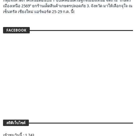
กลุ่มจังหวัดภาคเหนือตอนบน 1 ขับเคลื่อนเศรษฐกิจเมืองเหนือ จัดงาน “เกษตร
เมืองเหนือ 2569” ยกร้านเด็ดสินค้าเกษตรปลอดภัย 3. จังหวัด มาให้เลือกจุใจ ณ
เซ็นทรัล เชียงใหม่ แอร์พอร์ต 25-29 ก.ค. นี้!
FACEBOOK
สถิติเว็บไซต์
เข้าชมวันนี้ : 1,743