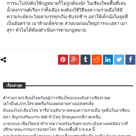
การจะไปบังคับใช้กฎหมายก็ไม่ถูกต้องนัก ในเชียงใหม่พื้นที่เล่น
น้ำสงกรานต์เรียกว่าทั้งเมือง คงต้องใช้วิธีขอความร่วมมือให้มี
ความระมัดระวังอย่าบรรทุกเกิน ขับรถช้าๆ อย่าให้เด็กนั่งในจุดที่
เป็นอันตราย เมาห้ามเด็ดขาด ส่วนบนถนนใหญ่การจะเฮฮา เมา
สุรา ทำไม่ได้ต้องดำเนินการตามกฎหมาย.
เรื่องล่าสุด
ตำรวจภาค5 ดีเอสไอพร้อมผู้ว่าฯเชียงใหม่แถลงจับสาวเชียงรายด
เฮโรอีน8.2กก.ใส่ขวดครีมกันแดดปลายทางออสเตรเลีย
มินอองไลง์ เยือนไทย หารือ”อนุทิน”คาดหนุนความร่วมมือ-จุดยืนในอาเซียน
สสว. สัญจรเสริมแกร่ง SME ทั่วไทย ปักหมุดแรกที่ภาคเหนือ
นายกอบจ.เชียงใหม่นำสำรวจความพร้อมรับตรวจประเมินทางเทคนิคจากที่
ปรึกษาคณะกรรมการมรดกโลก ที่จะลงพื้นที่ 3-8 ส.ค.นี้