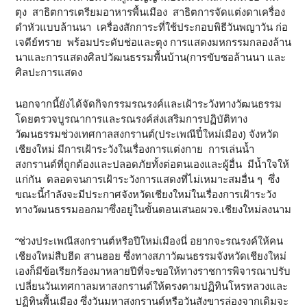
ตุง สาธิตการเตรียมอาหารพื้นเมือง สาธิตการจัดแต่งดาเครื่อง
ดำหัวแบบล้านนา เครื่องสักการะที่ใช้ประกอบพิธีวันพญาวัน ก่อ
เจดีย์ทราย พร้อมประดับช่อและตุง การแสดงมหกรรมกลองล้าน
นาและการแสดงศิลปวัฒนธรรมพื้นบ้าน(การขับซอล้านนา และ
ศิลปะการแสดง
นอกจากนี้ยังได้จัดกิจกรรมรณรงค์และเฝ้าระวังทางวัฒนธรรม
โดยตรวจบูรณาการและรณรงค์ส่งเสริมการปฏิบัติทาง
วัฒนธรรมช่วงเทศกาลสงกรานต์(ประเพณีปี๋ใหม่เมือง) จังหวัด
เชียงใหม่ มีการเฝ้าระวังในเรื่องการแต่งกาย การเล่นน้ำ
สงกรานต์ที่ถูกต้องและปลอดภัยทั้งต่อตนเองและผู้อื่น มีน้ำใจให้
แก่กัน ตลอดจนการเฝ้าระวังการแสดงที่ไม่เหมาะสมอื่น ๆ ซึ่ง
ขณะนี้กำลังจะมีประกาศจังหวัดเชียงใหม่ในเรื่องการเฝ้าระวัง
ทางวัฒนธรรมออกมาซึ่งอยู่ในขั้นตอนเสนอผวจ.เชียงใหม่ลงนาม
“ช่วงประเพณีสงกรานต์หรือปีใหม่เมืองนี่ อยากจะรณรงค์ให้คน
เชียงใหม่สืบฮีด สานฮอย ซึ่งทางสภาวัฒนธรรมจังหวัดเชียงใหม่
เองก็มีข้อเรียกร้องมาหลายปีที่จะขอให้ทางราชการพิจารณาปรับ
เปลี่ยนวันเทศกาลมหาสงกรานต์ให้ตรงตามปฏิทินโหรหลวงและ
ปฏิทินพื้นเมือง ซึ่งวันมหาสงกรานต์หรือวันสังขารล่องจากเดิมจะ