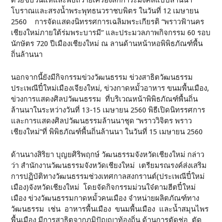
โบราณและสรงน้ำพระพุทธนวราชบพิตร ในวันที่ 12 เมษายน
2560 การจัดแสดงนิทรรศการเฉลิมพระเกียรติ “พราวฟ้านคร
เชียงใหม่ภายใต้ร่มพระบารมี” และประมวลภาพกิจกรรม 60 รอบ
นักษัตร 720 ปีเมืองเชียงใหม่ ณ ลานด้านหน้าหอพิพิธภัณฑ์พื้น
ถิ่นล้านนา
นอกจากนี้ยังมีกิจกรรมข่วงวัฒนธรรม ข่วงสาธิตวัฒนธรรม
ประเพณีปี๋ใหม่เมืองเจียงใหม่, ข่วงกาดหมั้วอาหาร ขนมพื้นเมือง,
ข่วงการแสดงศิลปวัฒนธรรม ที่บริเวณหน้าพิพิธภัณฑ์พื้นถิ่น
ล้านนาในระหว่างวันที่ 13-15 เมษายน 2560 พิธีเปิดนิทรรศการ
และการแสดงศิลปวัฒนธรรมล้านนาชุด “พราววิจิตร พราว
เชียงใหม่”ที่ พิพิธภัณฑ์พื้นถิ่นล้านนา ในวันที่ 15 เมษายน 2560
ด้านนางสิริยา บุญยศิริพฤกษ์ วัฒนธรรมจังหวัดเชียงใหม่ กล่าว
ว่า สำนักงานวัฒนธรรมจังหวัดเชียงใหม่ เตรียมรณรงค์ส่งเสริม
การปฏิบัติทางวัฒนธรรมช่วงเทศกาลสงกรานต์(ประเพณีปี๋ใหม่
เมือง)จังหวัดเชียงใหม่ โดยจัดกิจกรรมม่วนใจ๋ตามฮีตปี๋ใหม่
เมือง ข่วงวัฒนธรรมกาดหมั้วคนเมือง จำหน่ายผลิตภัณฑ์ทาง
วัฒนธรรม เช่น อาหารพื้นเมือง ขนมพื้นเมือง และน้ำสมุนไพร
พื้นเมือง มีการสาธิตจากภูมิปัญญาท้องถิ่น ด้านการตัดช่อ ตัด