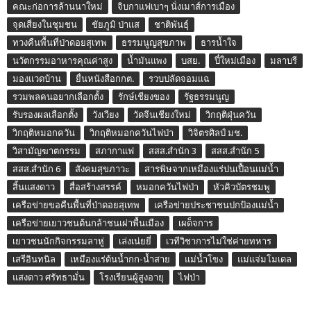
คณะก่อการล้านนาใหม่
จิบกาแฟเบาๆ นั่งเมาส์การเมือง
จุดเสี่ยงในชุมชน
ชัยภูมิ ป่าแส
ชาติพันธุ์
ทวงคืนพื้นที่ป่าดอยสุเทพ
ธรรมนูญสุขภาพ
ธารน้ำใจ
นวัตกรรมอาหารคุณค่าสูง
น้ำมันแพง
บสย.
ปี๋ใหม่เมือง
มลาบรี
มองแวดบ้าน
ยื่นหนังสือกกต.
รวบปลัดจอมแฉ
รวมพลคนอยากเลือกตั้ง
รักษ์เชียงของ
รัฐธรรมนูญ
รับรองผลเลือกตั้ง
วังเวียง
วัดจีนเชียงใหม่
วิกฤติฝุ่นควัน
วิกฤติหมอกควัน
วิกฤติหมอกควันไฟป่า
วิจิตรศิลป์ มช.
วิสามัญฆาตกรรม
สภากาแฟ
สสส.สำนัก 3
สสส.สำนัก 5
สสส.สำนัก 6
สังคมสุขภาวะ
สารพิษจากเหมืองแร่ปนเปื้อนแม่น้ำ
สิ้นแสงดาว
สื่อสร้างสรรค์
หมอกควันไฟป่า
หัวคิวบัตรชมพู
เครือข่ายขอคืนพื้นที่ป่าดอยสุเทพ
เครือข่ายประชาชนปกป้องแม่น้ำ
เครือข่ายเยาวชนต้นกล้าชนเผ่าพื้นเมือง
เผด็จการ
เยาวชนนักกิจกรรมลาหู่
เล่งเน่ยยี่
เวทีวิชาการไม่ใช่ค่ายทหาร
เสรีอินทนิล
เหมืองแร่ต้นน้ำกก-น้ำสาย
แม่น้ำโขง
แม่แจ่มโมเดล
แสงดาว ศรัทธามั่น
โรงเรียนผู้สูงอายุ
ไฟป่า