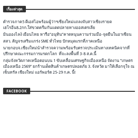
เรื่องล่าสุด
ตำรวจภาค5 ดีเอสไอพร้อมผู้ว่าฯเชียงใหม่แถลงจับสาวเชียงรายด
เฮโรอีน8.2กก.ใส่ขวดครีมกันแดดปลายทางออสเตรเลีย
มินอองไลง์ เยือนไทย หารือ”อนุทิน”คาดหนุนความร่วมมือ-จุดยืนในอาเซียน
สสว. สัญจรเสริมแกร่ง SME ทั่วไทย ปักหมุดแรกที่ภาคเหนือ
นายกอบจ.เชียงใหม่นำสำรวจความพร้อมรับตรวจประเมินทางเทคนิคจากที่
ปรึกษาคณะกรรมการมรดกโลก ที่จะลงพื้นที่ 3-8 ส.ค.นี้
กลุ่มจังหวัดภาคเหนือตอนบน 1 ขับเคลื่อนเศรษฐกิจเมืองเหนือ จัดงาน “เกษตร
เมืองเหนือ 2569” ยกร้านเด็ดสินค้าเกษตรปลอดภัย 3. จังหวัด มาให้เลือกจุใจ ณ
เซ็นทรัล เชียงใหม่ แอร์พอร์ต 25-29 ก.ค. นี้!
FACEBOOK