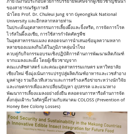
ภายในงานประกอบด้วยการบรรยายพิเศษจากผู้เชี่ยวชาญชั้นนำ
ของสาธารณรัฐเกาหลี
นำโดย Prof. Dr. Chuleui Jung จาก Gyeongkuk National
University และอีกหลากหลายท่าน
ในประเด็นอุตสาหกรรมการเลี้ยงผึ้งและจิ้งหรีด, การจัดการโรค
ไวรัสในผึ้งเอเชีย, การใช้สารกำจัดศัตรูพืช
ในอุตสาหกรรมแมลง ตลอดจนการนำเสนอข้อมูลความหลาก
หลายของแมลงกินได้ในภูมิภาคลุ่มน้ำโขง
ควบคู่กับกิจกรรมอบรมเชิงปฏิบัติการด้านการพัฒนาผลิตภัณฑ์
จากแมลงและผึ้ง โดยผู้เชี่ยวชาญจาก
คณะเภสัชศาสตร์ และคณะอุตสาหกรรมเกษตร มหาวิทยาลัย
เชียงใหม่ ซึ่งมุ่งเน้นการแปรรูปสู่ผลิตภัณฑ์อาหารและเวชสำอาง
มูลค่าสูง รวมถึงเวทีเสวนาและการสร้างเครือข่ายระหว่างนักวิจัย
และเกษตรกรเพื่อแลกเปลี่ยนปัญหา อุปสรรค และแนวทาง
พัฒนาการเลี้ยงแมลงอย่างยั่งยืน ตลอดจนการหารือด้านการจัด
ตั้งกลุ่มเฝ้าระวังศัตรูผึ้งร่วมกับสมาคม COLOSS (Prevention of
Honey Bee Colony Losses)