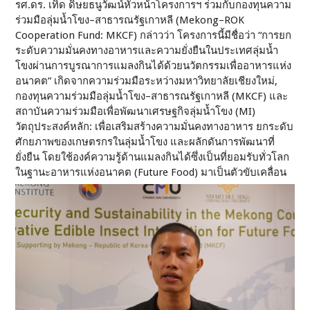
รศ.ดร. เทิด ดิษยธนูวัฒน์หัวหน้าโครงการฯ ร่วมกับกองทุนความ
ร่วมมือลุ่มน้ำโขง–สาธารณรัฐเกาหลี (Mekong–ROK
Cooperation Fund: MKCF) กล่าวว่า โครงการนี้มีชื่อว่า “การยก
ระดับความมั่นคงทางอาหารและความยั่งยืนในประเทศลุ่มน้ำ
โขงผ่านการบูรณาการแมลงกินได้ด้วยนวัตกรรมเพื่ออาหารแห่ง
อนาคต” เกิดจากความร่วมมือระหว่างมหาวิทยาลัยเชียงใหม่,
กองทุนความร่วมมือลุ่มน้ำโขง–สาธารณรัฐเกาหลี (MKCF) และ
สถาบันความร่วมมือเพื่อพัฒนาเศรษฐกิจลุ่มน้ำโขง (MI)
วัตถุประสงค์หลัก: เพื่อเสริมสร้างความมั่นคงทางอาหาร ยกระดับ
ศักยภาพของเกษตรกรในลุ่มน้ำโขง และผลักดันการพัฒนาที่
ยั่งยืน โดยใช้องค์ความรู้ด้านแมลงกินได้ซึ่งเป็นที่ยอมรับทั่วโลก
ในฐานะอาหารแห่งอนาคต (Future Food) มาเป็นตัวขับเคลื่อน