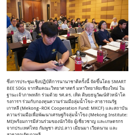
ซึ่งการประชุมเชิงปฏิบัติการนานาชาติครั้งนี้ จัดขึ้นโดย SMART
BEE SDGs จากทีมคณะวิทยาศาสตร์ มหาวิทยาลัยเชียงใหม่ ใน
ฐานะเจ้าภาพหลัก ร่วมด้วย รศ.ดร. เทิด ดิษยธนูวัฒน์หัวหน้าโค
รงการฯ ร่วมกับกองทุนความร่วมมือลุ่มน้ำโขง–สาธารณรัฐ
เกาหลี (Mekong–ROK Cooperation Fund: MKCF) และสถาบัน
ความร่วมมือเพื่อพัฒนาเศรษฐกิจลุ่มน้ำโขง (Mekong Institute:
MI)พร้อมการมีส่วนร่วมของนักวิจัย ผู้เชี่ยวชาญ และเกษตรกร
จากประเทศไทย กัมพูชา สปป.ลาว เมียนมา เวียดนาม และ
สาธารณรัฐเกาหลี