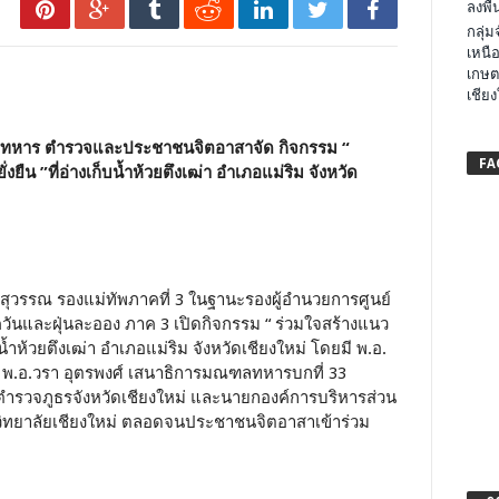
ลงพื้น
กลุ่
เหนือ
เกษต
เชียง
ยทหาร ตำรวจและประชาชนจิตอาสาจัด กิจกรรม “
FA
งยืน ”ที่อ่างเก็บน้ำห้วยตึงเฒ่า อำเภอแม่ริม จังหวัด
สุวรรณ รองแม่ทัพภาคที่ 3 ในฐานะรองผู้อำนวยการศูนย์
นและฝุ่นละออง ภาค 3 เปิดกิจกรรม “ ร่วมใจสร้างแนว
็บน้ำห้วยตึงเฒ่า อำเภอแม่ริม จังหวัดเชียงใหม่ โดยมี พ.อ.
) พ.อ.วรา อุตรพงศ์ เสนาธิการมณฑลทหารบกที่ 33
รตำรวจภูธรจังหวัดเชียงใหม่ และนายกองค์การบริหารส่วน
ิทยาลัยเชียงใหม่ ตลอดจนประชาชนจิตอาสาเข้าร่วม