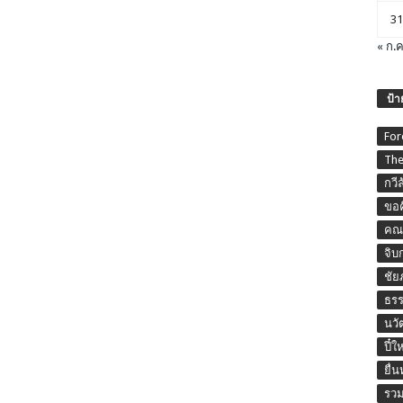
31
« ก.ค
ป้า
For
The
กวี
ขอค
คณะ
จิบ
ชัย
ธร
นวั
ปี๋ใ
ยื่
รวม