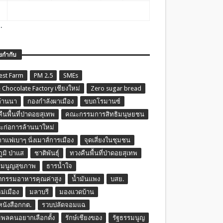
.
ยกำกับ
est Farm
PM 2.5
SMEs
 Chocolate Factory เชียงใหม่
Zero sugar bread
ล้านนา
กองกำลังผาเมือง
ขบถโรมานซ์
ืนพื้นที่ป่าดอยสุเทพ
คณะกรรมการสิทธิมนุษยชน
ก่อการล้านนาใหม่
กาแฟเบาๆ นั่งเมาส์การเมือง
จุดเสี่ยงในชุมชน
ภูมิ ป่าแส
ชาติพันธุ์
ทวงคืนพื้นที่ป่าดอยสุเทพ
รมนูญสุขภาพ
ธารน้ำใจ
ตกรรมอาหารคุณค่าสูง
น้ำมันแพง
บสย.
หม่เมือง
มลาบรี
มองแวดบ้าน
นหนังสือกกต.
รวบปลัดจอมแฉ
พลคนอยากเลือกตั้ง
รักษ์เชียงของ
รัฐธรรมนูญ