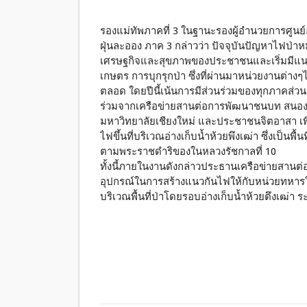
รองแม่ทัพภาคที่ 3 ในฐานะรองผู้อำนวยการศู
ฝุ่นละออง ภาค 3 กล่าวว่า ปัจจุบันปัญหาไฟป
เศรษฐกิจและสุขภาพของประชาชนและเริ่มมีแนว
เกษตร การบุกรุกป่า ซึ่งที่ผ่านมาหน่วยงานต่า
ตลอด ใดยปีนี้เน้นการมีส่วนร่วมของทุกภาคส่วน
ร่วมจากเครือข่ายสานต่อการพัฒนาชนบท สนอง
มหาวิทยาลัยเชียงใหม่ และประชาชนจิตอาสา เพ
ไฟขึ้นที่บริเวณอ่างเก็บน้ำห้วยพึงเฒ่า ซึ่งเป็นพ
ตามพระราชดำริของในหลวงรัชกาลที่ 10
ทั้งนี้ภายในงานดังกล่าวประธานเครือข่ายสา
อุปกรณ์ในการสร้างแนวกันไฟให้กับหน่วยทหารใน
บริเวณพื้นที่ป่าโดยรอบอ่างเก็บน้ำห้วยตึงเฒ่า 