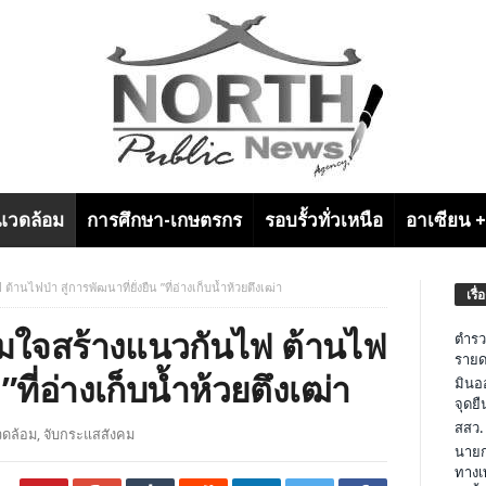
งแวดล้อม
การศึกษา-เกษตรกร
รอบรั้วทั่วเหนือ
อาเซียน 
นไฟป่า สู่การพัฒนาที่ยั่งยืน ”ที่อ่างเก็บน้ำห้วยตึงเฒ่า
เรื่
วมใจสร้างแนวกันไฟ ต้านไฟ
ตำรว
รายด
 ”ที่อ่างเก็บน้ำห้วยตึงเฒ่า
มินอ
จุดย
สสว.
วดล้อม
,
จับกระแสสังคม
นายก
ทางเ