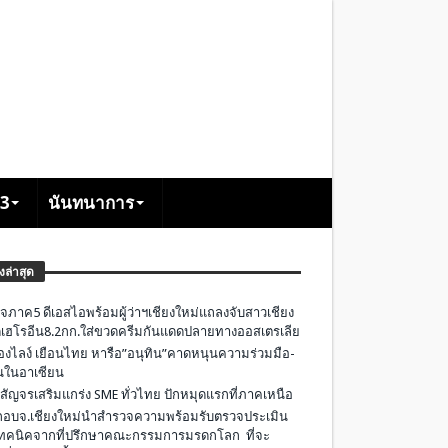
+3
นันทนาการ
องล่าสุด
จภาค5 ดีเอสไอพร้อมผู้ว่าฯเชียงใหม่แถลงจับสาวเชียง
เฮโรอีน8.2กก.ใส่ขวดครีมกันแดดปลายทางออสเตรเลีย
องไลง์ เยือนไทย หารือ”อนุทิน”คาดหนุนความร่วมมือ-
ืนในอาเซียน
 สัญจรเสริมแกร่ง SME ทั่วไทย ปักหมุดแรกที่ภาคเหนือ
อบจ.เชียงใหม่นำสำรวจความพร้อมรับตรวจประเมิน
ทคนิคจากที่ปรึกษาคณะกรรมการมรดกโลก ที่จะ