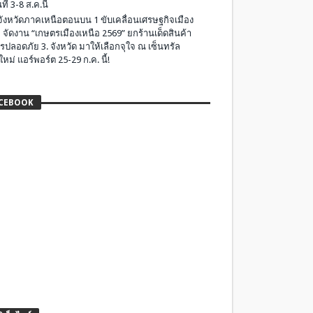
ที่ 3-8 ส.ค.นี้
มจังหวัดภาคเหนือตอนบน 1 ขับเคลื่อนเศรษฐกิจเมือง
 จัดงาน “เกษตรเมืองเหนือ 2569” ยกร้านเด็ดสินค้า
รปลอดภัย 3. จังหวัด มาให้เลือกจุใจ ณ เซ็นทรัล
ใหม่ แอร์พอร์ต 25-29 ก.ค. นี้!
CEBOOK