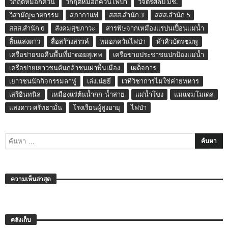
วิกฤติหมอกควัน
วิกฤติหมอกควันไฟป่า
วิจิตรศิลป์ มช.
วิสามัญฆาตกรรม
สภากาแฟ
สสส.สำนัก 3
สสส.สำนัก 5
สสส.สำนัก 6
สังคมสุขภาวะ
สารพิษจากเหมืองแร่ปนเปื้อนแม่น้ำ
สิ้นแสงดาว
สื่อสร้างสรรค์
หมอกควันไฟป่า
หัวคิวบัตรชมพู
เครือข่ายขอคืนพื้นที่ป่าดอยสุเทพ
เครือข่ายประชาชนปกป้องแม่น้ำ
เครือข่ายเยาวชนต้นกล้าชนเผ่าพื้นเมือง
เผด็จการ
เยาวชนนักกิจกรรมลาหู่
เล่งเน่ยยี่
เวทีวิชาการไม่ใช่ค่ายทหาร
เสรีอินทนิล
เหมืองแร่ต้นน้ำกก-น้ำสาย
แม่น้ำโขง
แม่แจ่มโมเดล
แสงดาว ศรัทธามั่น
โรงเรียนผู้สูงอายุ
ไฟป่า
ความเห็นล่าสุด
คลังเก็บ