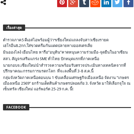
เรื่องล่าสุด
ตำรวจภาค5 ดีเอสไอพร้อมผู้ว่าฯเชียงใหม่แถลงจับสาวเชียงรายด
เฮโรอีน8.2กก.ใส่ขวดครีมกันแดดปลายทางออสเตรเลีย
มินอองไลง์ เยือนไทย หารือ”อนุทิน”คาดหนุนความร่วมมือ-จุดยืนในอาเซียน
สสว. สัญจรเสริมแกร่ง SME ทั่วไทย ปักหมุดแรกที่ภาคเหนือ
นายกอบจ.เชียงใหม่นำสำรวจความพร้อมรับตรวจประเมินทางเทคนิคจากที่
ปรึกษาคณะกรรมการมรดกโลก ที่จะลงพื้นที่ 3-8 ส.ค.นี้
กลุ่มจังหวัดภาคเหนือตอนบน 1 ขับเคลื่อนเศรษฐกิจเมืองเหนือ จัดงาน “เกษตร
เมืองเหนือ 2569” ยกร้านเด็ดสินค้าเกษตรปลอดภัย 3. จังหวัด มาให้เลือกจุใจ ณ
เซ็นทรัล เชียงใหม่ แอร์พอร์ต 25-29 ก.ค. นี้!
FACEBOOK