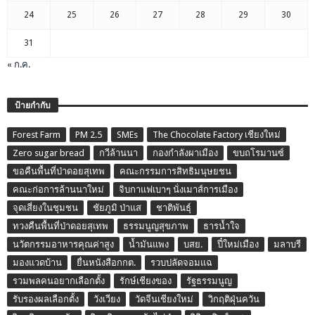
24
25
26
27
28
29
30
31
« ก.ค.
ป้ายกำกับ
Forest Farm
PM 2.5
SMEs
The Chocolate Factory เชียงใหม่
Zero sugar bread
กวีล้านนา
กองกำลังผาเมือง
ขบถโรมานซ์
ขอคืนพื้นที่ป่าดอยสุเทพ
คณะกรรมการสิทธิมนุษยชน
คณะก่อการล้านนาใหม่
จิบกาแฟเบาๆ นั่งเมาส์การเมือง
จุดเสี่ยงในชุมชน
ชัยภูมิ ป่าแส
ชาติพันธุ์
ทวงคืนพื้นที่ป่าดอยสุเทพ
ธรรมนูญสุขภาพ
ธารน้ำใจ
นวัตกรรมอาหารคุณค่าสูง
น้ำมันแพง
บสย.
ปี๋ใหม่เมือง
มลาบรี
มองแวดบ้าน
ยื่นหนังสือกกต.
รวบปลัดจอมแฉ
รวมพลคนอยากเลือกตั้ง
รักษ์เชียงของ
รัฐธรรมนูญ
รับรองผลเลือกตั้ง
วังเวียง
วัดจีนเชียงใหม่
วิกฤติฝุ่นควัน