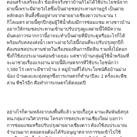
ตอนสร้างเสร็จแล้ว ข้อเท็จจริงชาวบ้านก็ไม่ได้ใช้ประโยชน์จาก
ฝายนี้เพราะมีฝายวังไฮซึ่งเป็นฝายชลประทานราษฎร์ เป็นฝาย
หลักตอก หินทิ้งซึ่งอยู่ห่างจากฝายยางเชียงดาวประมาณ 1
กิโลเมตร ฝายนี้ทุกปีกลุ่มผู้ใช้น้ำต้องมีการซ่อมแซม ทางชาวบ้าน
อยากให้กรมชลประทานเข้ามาปรับปรุงดูแลฝายนี้ให้มีความ
มั่นคงถาวรมากกว่านี้อาจจะทำเป็นฝายที่มีประตูหรืออะไรก็ได้
พร้อมกับคลองส่งน้ำ เพราะฝายวังไฮนี้ก่อนที่จะปรับปรุงทุกปีก็
ต้องขอชลประทานช่วยในเรื่องของหินการยึดหิน รวมทั้งไม้ตอก
ซึ่งก็ใช้งบประมาณค่อนข้างเยอะ แต่ชาวบ้านกลุ่มผู้ใช้น้ำพร้อมที่
จะมาช่วยเรื่องแรงงาน ฝายนี้มีเกษตรกรที่ใช้ประโยชน์กว่า
1,500 ไร่ เพราะมีชาวบ้าน 3 หมู่บ้านที่ได้ประโยชน์คือบ้านม่วง
ฆ้อง บ้านดงและทุ่งหลุกซึ่งการเกษตรก็ทำนาปีละ 2 ครั้งและพืช
สวน พืชไร่อีก คือทำการเกษตรได้ตลอดปี
อย่างไรก็ตามหลังจากลงพื้นที่แล้ว นายเกื้อกูล มานะสัมพันธ์สกุล
หน.กลุ่มงานวิศวกรรม โครงการชลประทานเชียงใหม่ บอกว่า
การซ่อมแซมหรือปรับปรุงฝายยางเชียงดาว ต้องใช้งบประมาณ
จำนวนมาก ตลอดจนต้องได้รับอนุญาตจากการขอเข้าไปใช้