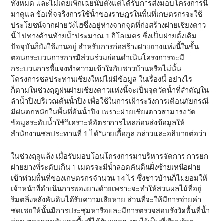
ทั้งหมด และไม่เคยเพิกเฉยนับตั้งแต่ได้รับการส่งมอบโครงการนี้
มาดูแล ข้อเท็จจริงการใช้น้ำของราษฎรในพื้นที่เกษตรกรจะใช้
ประโยชน์จากฝายวังไฮซึ่งอยู่ห่างจากจุดที่ก่อสร้างฝายเชียงดาว
นี้ ไปทางด้านท้ายน้ำประมาณ 1 กิโลเมตร ซึ่งเป็นฝายดั้งเดิม
ปัจจุบันก็ยังใช้งานอยู่ สำหรับการก่อสร้างฝายยางแห่งนี้ในขั้น
ตอนกระบวนการการมีส่วนร่วมก่อนดำเนินโครงการจะมี
กระบวนการชี้แจงทำความเข้าใจกับชาวบ้านหรือไม่นั้น
โครงการชลประทานเชียงใหม่ไม่มีข้อมูล ในเรื่องนี้ อย่างไร
ก็ตามในช่วงฤดูฝนฝายเชียงดาวแห่งนี้จะเป็นจุดวัดน้ำที่สำคัญใน
ลำน้ำปิงบริเวณต้นน้ำปิง เพื่อใช้ในการเฝ้าระวังการเตือนภัยกรณี
มีฝนตกหนักในพื้นที่ต้นน้ำปิง เพราะฝายเชียงดาวสามารถวัด
ข้อมูลระดับน้ำใช้วิเคราะห์อัตราการไหลก่อนส่งข้อมูลให้
สำนักงานชลประทานที่ 1 ได้”นายเกื้อกูล กล่าวและอธิบายต่อว่า
ในช่วงฤดูแล้ง เมื่อรับมอบโอนโครงการมาบริหารจัดการ การยก
ฝายยางที่ระดับเกิน 1 เมตรจะมีน้ำลอดคันดินฝั่งซ้ายเหนือฝาย
เข้าท่วมพื้นที่ของเกษตรกรจำนวน 14 ไร่ ซึ่งชาวบ้านก็ไม่ยอมให้
เจ้าหน้าที่ดำเนินการพองยางด้วยเพราะจะทำให้สวนผลไม้ที่อยู่
ริมตลิ่งหลังคันดินได้รับความเสียหาย ส่วนที่จะให้มีการจ่ายค่า
ชดเชยให้นั้นมีการประชุมหารือและมีการตรวจสอบรังวัดพื้นที่น้ำ