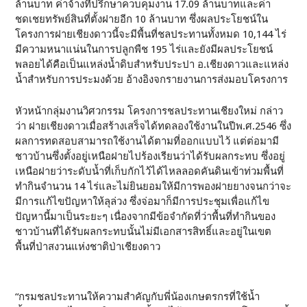
ล้านบาท ค่าจ้างที่ปรึกษาควบคุมงาน 17.09 ล้านบาทและค่า
ชดเชยทรัพย์สินที่ตั้งฝายอีก 10 ล้านบาท ซึ่งผลประโยชน์ใน
โครงการฝายเชียงดาวนี้จะมีพื้นที่ชลประทานทั้งหมด 10,144 ไร่
มีความหนาแน่นในการปลูกพืช 195 ไร่และยังมีผลประโยชน์
พลอยได้คือเป็นแหล่งน้ำดิบสำหรับประปา อ.เชียงดาวและแหล่ง
น้ำสำหรับการประมงด้วย อ้างอิงจกรายงานการส่งมอบโครงการ
หัวหน้ากลุ่มงานวิศวกรรม โครงการชลประทานเชียงใหม่ กล่าว
ว่า ฝายเชียงดาวเมื่อสร้างเสร็จได้ทดลองใช้งานในปีพ.ศ.2546 ซึ่ง
ผลการทดสอบสามารถใช้งานได้ตามที่ออกแบบไว้ แต่ต่อมามี
ชาวบ้านซึ่งตั้งอยู่เหนือฝายไปร้องเรียนว่าได้รับผลกระทบ ซึ่งอยู่
เหนือฝายว่าระดับน้ำที่เก็บกักไว้ได้ไหลลอดคันดินเข้าท่วมพื้นที่
ทำกินจำนวน 14 ไร่และไม่ยินยอมให้มีการพองฝายยางจนกว่าจะ
มีการแก้ไขปัญหาให้ลุล่วง ซึ่งจ่อมาก็มีการประชุมเพื่อแก้ไข
ปัญหานี้มาเป็นระยะๆ เนื่องจากมีข้อจำกัดที่ว่าพื้นที่ทำกินของ
ชาวบ้านที่ได้รับผลกระทบนั้นไม่มีเอกสารสิทธิ์และอยู่ในเขต
พื้นที่ป่าสงวนแห่งชาติป่าเชียงดาว
“กรมชลประทานให้ความสำคัญกับพี่น้องเกษตรกรที่ใช้น้ำ