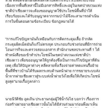
ท่วม ตลอดจนกันเขตพื้นที่ได้รับผลกระทบไว้เป็นที่เรียบร้อย
เนื่องจากพื้นที่เหล่านี้ไม่มีเอกสารสิทธิ์และอยู่ในเขตป่าสงวนแห่ง
ชาติป่าเชียงดาวจะต้องขออนุญาตใช้ประโยชน์พื้นที่ป่าให้
เรียบร้อยและได้รับอนุญาตจากกรมป่าไม้จึงจะสามารถดำเนิน
การในขั้นตอนตามข้อระเบียบ ข้อกฎหมายได้
“การแก้ไขปัญหามันก็เหมือนกับการติดกระดุมเสื้อ ถ้ากลัด
กระดุมผิดเม็ดมันก็แก้ไม่ตรงจุด ประกอบกับช่วงก่อนที่มีการถ่าย
โอนภารกิจและตรวจสอบเอกสาร สำนักงานชลประทานที่ 1 ได้
ทำหนังสือขอเข้าทำประโยชน์ในเขตป่าสงวนแห่งชาติป่า
เชียงดาว เพื่อขออนุญาตให้ถูกต้องซึ่งเป็นการแก้ไขปัญหาที่ต้น
เหตุ เพื่อให้ปัญหาต่างๆ คลี่คลายทั้งเรื่องจ่ายค่าทดแทนรื้อย้าย
พื้นที่ที่ชาวบ้านได้รับผลกระทบด้านหน้าฝาย การขยายระบบส่ง
น้ำจากฝายเชียงดาวสู่ระบบส่งน้ำฝายวังไฮเพื่อให้เกิดประโยชน์
สูงสุด”นายเกื้อกูลกล่าว
นายนิวัติชัย อุดเถิน ประธานกลุ่มผู้ใช้น้ำวังไฮ บอกว่า เรื่องการ
ก่อสร้างฝายยางเชียงดาวนั้นไม่ได้มีส่วนร่วมมาก่อนพึ่งมาเห็น