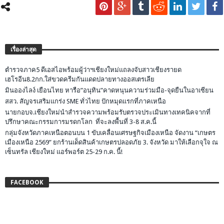
เรื่องล่าสุด
ตำรวจภาค5 ดีเอสไอพร้อมผู้ว่าฯเชียงใหม่แถลงจับสาวเชียงรายด
เฮโรอีน8.2กก.ใส่ขวดครีมกันแดดปลายทางออสเตรเลีย
มินอองไลง์ เยือนไทย หารือ”อนุทิน”คาดหนุนความร่วมมือ-จุดยืนในอาเซียน
สสว. สัญจรเสริมแกร่ง SME ทั่วไทย ปักหมุดแรกที่ภาคเหนือ
นายกอบจ.เชียงใหม่นำสำรวจความพร้อมรับตรวจประเมินทางเทคนิคจากที่
ปรึกษาคณะกรรมการมรดกโลก ที่จะลงพื้นที่ 3-8 ส.ค.นี้
กลุ่มจังหวัดภาคเหนือตอนบน 1 ขับเคลื่อนเศรษฐกิจเมืองเหนือ จัดงาน “เกษตร
เมืองเหนือ 2569” ยกร้านเด็ดสินค้าเกษตรปลอดภัย 3. จังหวัด มาให้เลือกจุใจ ณ
เซ็นทรัล เชียงใหม่ แอร์พอร์ต 25-29 ก.ค. นี้!
FACEBOOK