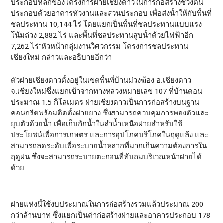
ประกอบหลักของโครงการฝายเชียงดาวในการก่อสร้างช่วงต้น
ประกอบด้วยอาคารหัวงานและส่วนประกอบ เพื่อส่งน้ำให้กับพื้นที่
ชลประทาน 10,144 ไร่ โดยแยกเป็นพื้นที่ชลประทานแบบแรง
โน้มถ่วง 2,882 ไร่ และพื้นที่ชลประทานสูบน้ำด้วยไฟฟ้าอีก
7,262 ไร่”หัวหน้ากลุ่มงานวิศวกรรม โครงการชลประทาน
เชียงใหม่ กล่าวและอธิบายอีกว่า
ตัวฝายเชียงดาวตั้งอยู่ในเขตพื้นที่บ้านม่วงฆ้อง อ.เชียงดาว
จ.เชียงใหม่ซึ่งแยกเข้าจากทางหลวงหมายเลข 107 ที่บ้านดอน
ประมาณ 1.5 กิโลเมตร ฝายเชียงดาวเป็นการก่อสร้างบนฐาน
คอนกรีตพร้อมติดตั้งฝายยาง ซึ่งสามารถควบคุมการพองตัวและ
ยุบตัวด้วยน้ำ เพื่อเก็บกักน้ำในลำน้ำเหนือฝายสำหรับใช้
ประโยชน์เพื่อการเกษตร และการอุปโภคบริโภคในฤดูแล้ง และ
สามารถลดระดับเพื่อระบายน้ำหลากที่มากเกินความต้องการใน
ฤดูฝน ซึ่งจะสามารถระบายตะกอนที่ทับถมบริเวณหน้าฝายได้
ด้วย
ฝายแห่งนี้ใช้งบประมาณในการก่อสร้างรวมแล้วประมาณ 200
กว่าล้านบาท ซึ่งแยกเป็นค่าก่อสร้างฝายและอาคารประกอบ 178