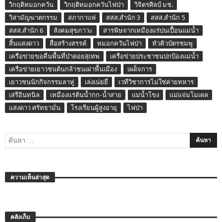
วิกฤติหมอกควัน
วิกฤติหมอกควันไฟป่า
วิจิตรศิลป์ มช.
วิสามัญฆาตกรรม
สภากาแฟ
สสส.สำนัก 3
สสส.สำนัก 5
สสส.สำนัก 6
สังคมสุขภาวะ
สารพิษจากเหมืองแร่ปนเปื้อนแม่น้ำ
สิ้นแสงดาว
สื่อสร้างสรรค์
หมอกควันไฟป่า
หัวคิวบัตรชมพู
เครือข่ายขอคืนพื้นที่ป่าดอยสุเทพ
เครือข่ายประชาชนปกป้องแม่น้ำ
เครือข่ายเยาวชนต้นกล้าชนเผ่าพื้นเมือง
เผด็จการ
เยาวชนนักกิจกรรมลาหู่
เล่งเน่ยยี่
เวทีวิชาการไม่ใช่ค่ายทหาร
เสรีอินทนิล
เหมืองแร่ต้นน้ำกก-น้ำสาย
แม่น้ำโขง
แม่แจ่มโมเดล
แสงดาว ศรัทธามั่น
โรงเรียนผู้สูงอายุ
ไฟป่า
ความเห็นล่าสุด
คลังเก็บ