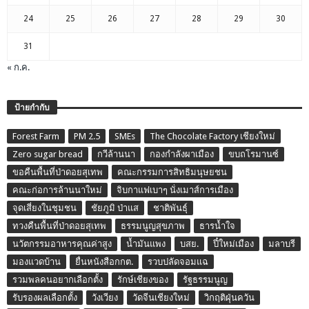
24
25
26
27
28
29
30
31
« ก.ค.
ป้ายกำกับ
Forest Farm
PM 2.5
SMEs
The Chocolate Factory เชียงใหม่
Zero sugar bread
กวีล้านนา
กองกำลังผาเมือง
ขบถโรมานซ์
ขอคืนพื้นที่ป่าดอยสุเทพ
คณะกรรมการสิทธิมนุษยชน
คณะก่อการล้านนาใหม่
จิบกาแฟเบาๆ นั่งเมาส์การเมือง
จุดเสี่ยงในชุมชน
ชัยภูมิ ป่าแส
ชาติพันธุ์
ทวงคืนพื้นที่ป่าดอยสุเทพ
ธรรมนูญสุขภาพ
ธารน้ำใจ
นวัตกรรมอาหารคุณค่าสูง
น้ำมันแพง
บสย.
ปี๋ใหม่เมือง
มลาบรี
มองแวดบ้าน
ยื่นหนังสือกกต.
รวบปลัดจอมแฉ
รวมพลคนอยากเลือกตั้ง
รักษ์เชียงของ
รัฐธรรมนูญ
รับรองผลเลือกตั้ง
วังเวียง
วัดจีนเชียงใหม่
วิกฤติฝุ่นควัน