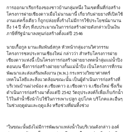
การออกมาเรียกร้องของชาวบ้านกลุ่มหนึ่ง ในเขตพื้นที่ก่อสร้าง
โครงการฝายเชียงดาวเมื่อไม่นานมานี้ เกี่ยวกับฝายยางที่เปิดใช้
งานแค่ครั้งเดียว ก็ถูกปล่อยทิ้งร้างไม่มีการใช้ประโยชน์มานาน
ถึง 14 ปี ทั้งๆ ที่งบประมาณในการก่อสร้างฝายดังกล่าวเป็นเงิน
ภาษีที่รัฐนำมาลงทุนก่อสร้างตั้งแต่ปี 2546
นายเกื้อกูล มานะสัมพันธ์สกุล หัวหน้ากลุ่มงานวิศวกรรม
โครงการชลประทานเชียงใหม่ กล่าวว่า สำหรับโครงการฝาย
เชียงดาวแห่งนี้ เป็นโครงการก่อสร้างฝายยางทดน้ำลุ่มแม่น้ำปิง
ตอนบน ซึ่งการก่อสร้างฝายยางกั้นแม่น้ำปิง เป็นโครงการที่กรม
พัฒนาและส่งเสริมพลังงาน (พ.พ.) กระทรวงวิทยาศาสตร์
เทคโนโลยีและสิ่งแวดล้อมขณะนั้น เป็นผู้ดำเนินการก่อสร้างที่
บริเวณบ้านม่วงฆ้อง ต.เชียงดาว อ.เชียงดาว จ.เชียงใหม่ ซึ่งเริ่ม
ดำเนินการก่อสร้างมาตั้งแต่ปี 2542 วัตถุประสงค์ก็เพื่อเก็บกักน้ำ
ไว้ในลำน้ำซึ่งนำไปใช้ในการเพาะปลูก อุปโภค บริโภคและอื่นๆ
ในช่วงฤดูฝนและฤดูแล้ง หรือช่วงที่ฝนทิ้งช่วง
“ในขณะนั้นยังไม่มีการพัฒนาแหล่งน้ำในบริเวณดังกล่าว องค์