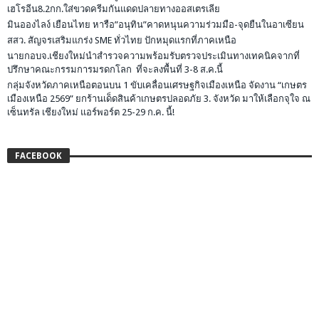
เฮโรอีน8.2กก.ใส่ขวดครีมกันแดดปลายทางออสเตรเลีย
มินอองไลง์ เยือนไทย หารือ”อนุทิน”คาดหนุนความร่วมมือ-จุดยืนในอาเซียน
สสว. สัญจรเสริมแกร่ง SME ทั่วไทย ปักหมุดแรกที่ภาคเหนือ
นายกอบจ.เชียงใหม่นำสำรวจความพร้อมรับตรวจประเมินทางเทคนิคจากที่
ปรึกษาคณะกรรมการมรดกโลก ที่จะลงพื้นที่ 3-8 ส.ค.นี้
กลุ่มจังหวัดภาคเหนือตอนบน 1 ขับเคลื่อนเศรษฐกิจเมืองเหนือ จัดงาน “เกษตร
เมืองเหนือ 2569” ยกร้านเด็ดสินค้าเกษตรปลอดภัย 3. จังหวัด มาให้เลือกจุใจ ณ
เซ็นทรัล เชียงใหม่ แอร์พอร์ต 25-29 ก.ค. นี้!
FACEBOOK