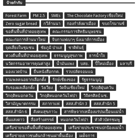
ป้ายกำกับ
Forest Farm
PM 2.5
SMEs
The Chocolate Factory เชียงใหม่
Zero sugar bread
กวีล้านนา
กองกำลังผาเมือง
ขบถโรมานซ์
ขอคืนพื้นที่ป่าดอยสุเทพ
คณะกรรมการสิทธิมนุษยชน
คณะก่อการล้านนาใหม่
จิบกาแฟเบาๆ นั่งเมาส์การเมือง
จุดเสี่ยงในชุมชน
ชัยภูมิ ป่าแส
ชาติพันธุ์
ทวงคืนพื้นที่ป่าดอยสุเทพ
ธรรมนูญสุขภาพ
ธารน้ำใจ
นวัตกรรมอาหารคุณค่าสูง
น้ำมันแพง
บสย.
ปี๋ใหม่เมือง
มลาบรี
มองแวดบ้าน
ยื่นหนังสือกกต.
รวบปลัดจอมแฉ
รวมพลคนอยากเลือกตั้ง
รักษ์เชียงของ
รัฐธรรมนูญ
รับรองผลเลือกตั้ง
วังเวียง
วัดจีนเชียงใหม่
วิกฤติฝุ่นควัน
วิกฤติหมอกควัน
วิกฤติหมอกควันไฟป่า
วิจิตรศิลป์ มช.
วิสามัญฆาตกรรม
สภากาแฟ
สสส.สำนัก 3
สสส.สำนัก 5
สสส.สำนัก 6
สังคมสุขภาวะ
สารพิษจากเหมืองแร่ปนเปื้อนแม่น้ำ
สิ้นแสงดาว
สื่อสร้างสรรค์
หมอกควันไฟป่า
หัวคิวบัตรชมพู
เครือข่ายขอคืนพื้นที่ป่าดอยสุเทพ
เครือข่ายประชาชนปกป้องแม่น้ำ
เครือข่ายเยาวชนต้นกล้าชนเผ่าพื้นเมือง
เผด็จการ