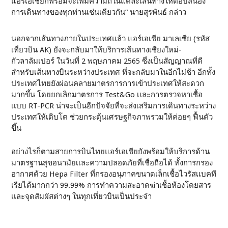
แอร์เอเชียก็พร้อมจะเพิ่มความถี่ในแต่ละเส้นทางให้ตอบสนอง
การเดินทางของทุกท่านเช่นเดียวกัน” นายสุรพันธ์ กล่าว
นอกจากเส้นทางภายในประเทศแล้ว แอร์เอเชีย มาเลเซีย (รหัส
เที่ยวบิน AK) ยังจะกลับมาให้บริการเส้นทางเชียงใหม่-
กัวลาลัมเปอร์ ในวันที่ 2 พฤษภาคม 2565 ซึ่งเป็นสัญญาณที่ดี
สำหรับเส้นทางบินระหว่างประเทศ ที่จะกลับมาในอีกไม่ช้า อีกทั้ง
ประเทศไทยยังผ่อนคลายมาตรการการเข้าประเทศให้สะดวก
มากขึ้น โดยยกเลิกมาตรการ Test&Go เเละการตรวจหาเชื้อ
เเบบ RT-PCR น่าจะเป็นอีกปัจจัยที่จะส่งเสริมการเดินทางระหว่าง
ประเทศให้เติบโต ช่วยกระตุ้นเศรษฐกิจภาพรวมให้ค่อยๆ ฟื้นตัว
ขึ้น
อย่างไรก็ตามสายการบินไทยแอร์เอเชียยังพร้อมให้บริการด้าน
มาตรฐานสุขอนามัยเเละความปลอดภัยที่เชื่อถือได้ ทั้งการกรอง
อากาศด้วย Hepa Filter ที่กรองอนุภาคขนาดเล็กเชื้อไวรัสเเบคที
เรียได้มากกว่า 99.99% การทำความสะอาดฆ่าเชื้อห้องโดยสาร
เเละจุดสัมผัสต่างๆ ในทุกเที่ยวบินเป็นประจำ