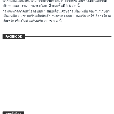
นายกอบจ.เชียงใหม่นำสำรวจความพร้อมรับตรวจประเมินทางเทคนิคจากที่
ปรึกษาคณะกรรมการมรดกโลก ที่จะลงพื้นที่ 3-8 ส.ค.นี้
กลุ่มจังหวัดภาคเหนือตอนบน 1 ขับเคลื่อนเศรษฐกิจเมืองเหนือ จัดงาน “เกษตร
เมืองเหนือ 2569” ยกร้านเด็ดสินค้าเกษตรปลอดภัย 3. จังหวัด มาให้เลือกจุใจ ณ
เซ็นทรัล เชียงใหม่ แอร์พอร์ต 25-29 ก.ค. นี้!
FACEBOOK