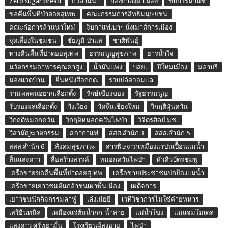
Zero sugar bread
กวีล้านนา
กองกำลังผาเมือง
ขบถโรมานซ์
ขอคืนพื้นที่ป่าดอยสุเทพ
คณะกรรมการสิทธิมนุษยชน
คณะก่อการล้านนาใหม่
จิบกาแฟเบาๆ นั่งเมาส์การเมือง
จุดเสี่ยงในชุมชน
ชัยภูมิ ป่าแส
ชาติพันธุ์
ทวงคืนพื้นที่ป่าดอยสุเทพ
ธรรมนูญสุขภาพ
ธารน้ำใจ
นวัตกรรมอาหารคุณค่าสูง
น้ำมันแพง
บสย.
ปี๋ใหม่เมือง
มลาบรี
มองแวดบ้าน
ยื่นหนังสือกกต.
รวบปลัดจอมแฉ
รวมพลคนอยากเลือกตั้ง
รักษ์เชียงของ
รัฐธรรมนูญ
รับรองผลเลือกตั้ง
วังเวียง
วัดจีนเชียงใหม่
วิกฤติฝุ่นควัน
วิกฤติหมอกควัน
วิกฤติหมอกควันไฟป่า
วิจิตรศิลป์ มช.
วิสามัญฆาตกรรม
สภากาแฟ
สสส.สำนัก 3
สสส.สำนัก 5
สสส.สำนัก 6
สังคมสุขภาวะ
สารพิษจากเหมืองแร่ปนเปื้อนแม่น้ำ
สิ้นแสงดาว
สื่อสร้างสรรค์
หมอกควันไฟป่า
หัวคิวบัตรชมพู
เครือข่ายขอคืนพื้นที่ป่าดอยสุเทพ
เครือข่ายประชาชนปกป้องแม่น้ำ
เครือข่ายเยาวชนต้นกล้าชนเผ่าพื้นเมือง
เผด็จการ
เยาวชนนักกิจกรรมลาหู่
เล่งเน่ยยี่
เวทีวิชาการไม่ใช่ค่ายทหาร
เสรีอินทนิล
เหมืองแร่ต้นน้ำกก-น้ำสาย
แม่น้ำโขง
แม่แจ่มโมเดล
แสงดาว ศรัทธามั่น
โรงเรียนผู้สูงอายุ
ไฟป่า