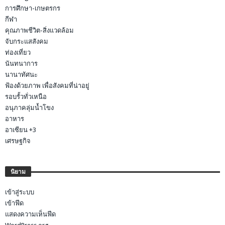
การศึกษา-เกษตรกร
กีฬา
คุณภาพชีวิต-สิ่งแวดล้อม
จับกระแสสังคม
ท่องเที่ยว
นันทนาการ
นานาทัศนะ
ฟ้องด้วยภาพ เพื่อสังคมที่น่าอยู่
รอบรั้วทั่วเหนือ
อนุภาคลุ่มน้ำโขง
อาหาร
อาเซียน +3
เศรษฐกิจ
นิยาม
เข้าสู่ระบบ
เข้าฟีด
แสดงความเห็นฟีด