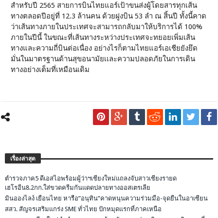
สำหรับปี 2565 สายการบินไทยแอร์เป้าขนส่งผู้โดยสารทุกเส้น
ทางตลอดปีอยู่ที่ 12.3 ล้านคน ด้วยฝูงบิน 53 ลำ ณ สิ้นปี ทั้งนี้คาด
ว่าเส้นทางภายในประเทศจะสามารถกลับมาให้บริการได้ 100%
ภายในปีนี้ ในขณะที่เส้นทางระหว่างประเทศจะทยอยเพิ่มเส้น
ทางและความถี่บินต่อเนื่อง อย่างไรก็ตามไทยแอร์เอเชียยังยึด
มั่นในมาตรฐานด้านสุขอนามัยเเละความปลอดภัยในการเดิน
ทางอย่างเต็มที่เหมือนเดิม
เรื่องล่าสุด
ตำรวจภาค5 ดีเอสไอพร้อมผู้ว่าฯเชียงใหม่แถลงจับสาวเชียงรายด
เฮโรอีน8.2กก.ใส่ขวดครีมกันแดดปลายทางออสเตรเลีย
มินอองไลง์ เยือนไทย หารือ”อนุทิน”คาดหนุนความร่วมมือ-จุดยืนในอาเซียน
สสว. สัญจรเสริมแกร่ง SME ทั่วไทย ปักหมุดแรกที่ภาคเหนือ