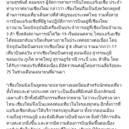
นายสุรพันธ์ หอมขจร ผู้จัดการสายการบินไทยแอร์เอเชีย ประจำ
ท่าอากาศยานเชียงใหม่ กล่าวว่า เชียงใหม่ถือเป็นจังหวัดกลยุทธ์
ด้านการท่องเที่ยวเดินทางที่สำคัญของประเทศไทย รวมทั้งสาย
การบินแอร์เอเชียที่มีฐานปฏิบัติการการบินอยู่ที่เชียงใหม่
ยาวนาน โดยปัจจุบันมีเครื่องบินประจำการอยู่ที่เชียงใหม่จำนวน
3 ลำ ซึ่งหลังสถานการณ์โควิด-19 เริ่มผ่อนคลาย ไทยแอร์เอเชีย
ได้ทยอยกลับมาเปิดเส้นทางภายในประเทศอย่างต่อเนื่อง โดย
ปัจจุบันเปิดบินตรงจากเชียงใหม่ สู่ 8 เส้นทาง รวมมากกว่า 17
เที่ยวบินต่อวัน จากเชียงใหม่บินตรงสู่ ดอนเมือง สุวรรณภูมิ
ขอนแก่น ภูเก็ต หาดใหญ่ สุราษฎร์ธาณี กระบี่ และ หัวหิน โดย
ได้รับการตอบรับที่ดีต่อเนื่อง มีอัตราขนส่งผู้โดยสารเฉลี่ยร้อยละ
75 ในช่วงเดือนเมษายนที่ผ่านมา
“เชียงใหม่ยังเป็นจุดหมายปลายทางยอดนิยมสำหรับนักท่องเที่ยว
ทั้งไทยและต่างประเทศ เพราะเป็นเมืองที่มีเสน่ห์ มีเอกลักษณ์
เฉพาะตัว อีกทั้งยังมีกิจกรรมที่หลากหลาย ไม่ว่าจะเป็นช่วงเวลา
ไหน เชียงใหม่จึงเป็นแหล่งท่องเที่ยวในใจของทุกคน อีกทั้งการที่
แอร์เอเชียกลับมาให้บริการครบทุกเส้นทาง ทั้งจากดอนเมือง
รวมถึงสุวรรณภูมิ และยังมีเส้นทางบินข้ามภาค ยิ่งทำให้การเดิน
ทางสะดวกยิ่งขึ้น และหากมีความต้องการบินเพิ่มขึ้นต่อเนื่อง