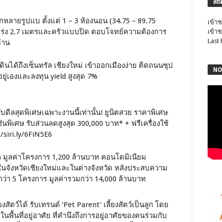
สถิ
กหลายรูปแบ ตั้งแต่ 1 – 3 ห้องนอน (34.75 – 89.75
เข้าช
งโปร่ง 2.7 เมตรและครัวแบบปิด ตอบโจทย์ความต้องการ
เข้าช
Last
้าน
ดินได้ถึงเซ็นทรัล เชียงใหม่ เข้าออกเมืองง่าย ติดถนนซุป
NO
ยู่เองและลงทุน yield สูงสุด 7%
มรับดีลสุดพิเศษเฉพาะงานนี้เท่านั้น! ยูนิตสวย ราคาพิเศษ
นพิเศษ รับส่วนลดสูงสุด 300,000 บาท* + ฟรีเครื่องใช้
/siri.ly/6FiN5E6
S) มูลค่าโครงการ 1,200 ล้านบาท คอนโดมิเนียม
จังหวัดเชียงใหม่และในต่างจังหวัด หลังประสบความ
่า 5 โครงการ มูลค่ารวมกว่า 14,000 ล้านบาท
งสัตว์ได้ รับเทรนด์ ‘Pet Parent’ เลี้ยงสัตว์เป็นลูก โดย
พื้นที่อยู่อาศัย ที่คำนึงถึงการอยู่อาศัยของคนร่วมกับ