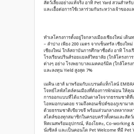
สัตว์เลี้ยงอย่างแท้จริง อาทิ Pet Yard สวนสำหรับสั
และเอื้อต่อการใช้เวลาร่วมกันระหว่างเจ้าของและส
ทำเลโครงการตั้งอยู่ใจกลางเมืองเชียงใหม่ เดิน
– ลำปาง เพียง 200 เมตร จากเซ็นทรัล เชียงใหม่
เชียงใหม่ ใกล้สถาบันการศึกษาชื่อดัง อาทิ โรงเ
โรงเรียนปรินส์รอยแยลส์วิทยาลัย (ใกล้โครงการ
ต่างๆ อย่าง โรงพยาบาลแมคคอร์มิค (ใกล้โครงการฯ
และลงทุน Yield สูงสุด 7%
เมคิน เฮาส์ มาพร้อมกับแบรนด์แท็กไลน์ EM
โจทย์ไลฟ์สไตล์คนเมืองที่ต้องการพักผ่อน ให้ค
การออกแบบที่ได้แรงบันดาลใจจากธรรมชาติที่เป็
ไอหมอกบนดอย รวมถึงคอนเซ็ปต์ของภูเขามาสะท้
ด้วยธรรมชาติเขียวขจี พร้อมส่วนกลางหลากหลายแล
สไตล์ของทุกสมาชิกในครอบครัวทั้งคนและสัตว์เล
ฟิตเนสพร้อมอุปกรณ์, ห้องโยคะ, Co-working &
นั่งชิลล์ และเป็นคอนโด Pet Welcome ที่มี Pet Ya