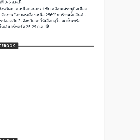
ที่ 3-8 ส.ค.นี้
มจังหวัดภาคเหนือตอนบน 1 ขับเคลื่อนเศรษฐกิจเมือง
 จัดงาน “เกษตรเมืองเหนือ 2569” ยกร้านเด็ดสินค้า
รปลอดภัย 3. จังหวัด มาให้เลือกจุใจ ณ เซ็นทรัล
ใหม่ แอร์พอร์ต 25-29 ก.ค. นี้!
CEBOOK