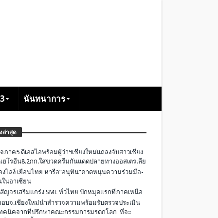
+3
นันทนาการ
องล่าสุด
จภาค5 ดีเอสไอพร้อมผู้ว่าฯเชียงใหม่แถลงจับสาวเชียง
เฮโรอีน8.2กก.ใส่ขวดครีมกันแดดปลายทางออสเตรเลีย
องไลง์ เยือนไทย หารือ”อนุทิน”คาดหนุนความร่วมมือ-
ืนในอาเซียน
 สัญจรเสริมแกร่ง SME ทั่วไทย ปักหมุดแรกที่ภาคเหนือ
อบจ.เชียงใหม่นำสำรวจความพร้อมรับตรวจประเมิน
ทคนิคจากที่ปรึกษาคณะกรรมการมรดกโลก ที่จะ