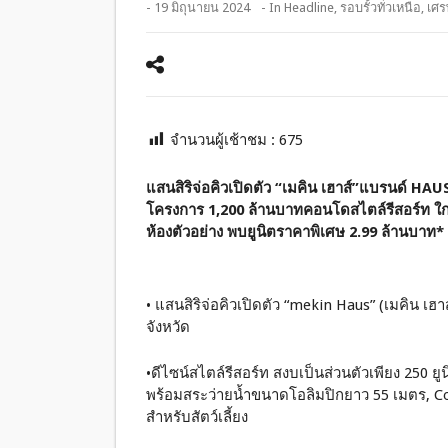
- 19 มิถุนายน 2024
- In
Headline
,
รอบรั้วทั่วเหนือ
,
เศร
จำนวนผู้เช้าชม :
675
แสนสิริจ่อคิวเปิดตัว “เมคิน เฮาส์”แบรนด์ HA
โครงการ 1,200 ล้านบาท
คอนโดสไตล์รีสอร์ท ใกล้
ห้องตัวอย่าง พบยูนิตราคาพิเศษ 2.99 ล้านบาท*
• แสนสิริจ่อคิวเปิดตัว “mekin Haus” (เมคิน 
จังหวัด
•ดีไซน์สไตล์รีสอร์ท สงบเป็นส่วนตัวเพียง 250 ย
พร้อมสระว่ายน้ำขนาดโอลิมปิกยาว 55 เมตร, C
สำหรับสัตว์เลี้ยง