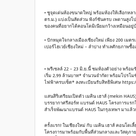
• ชูจุดเด่นห้องขนาดใหญ่ พร้อมห้องให้เลือกหลา
ตร.ม.) แบ่งเป็นสัดส่วน ฟังก์ชันครบ เพดานสู
ของคนที่อยากได้คอนโดมิเนียมกว้างเหมือนอยู่บ
• ปักหมุดใจกลางเมืองเชียงใหม่ เพียง 200 เมตรเ
เปอร์ไฮเวย์เชียงใหม่ – ลำปาง ทำเลศักยภาพซื้ออ
• พรีเซลล์ 22 – 23 มิ.ย.นี้ ชมห้องตัวอย่าง พร้อ
เริ่ม 2.99 ล้านบาท* จำนวนจำกัด! พร้อมโปรโมชั
ไฟฟ้าครบเซ็ต* ลงทะเบียนรับสิทธิพิเศษ https:/
แสนสิริเตรียมเปิดตัว เมคิน เฮาส์ (mekin HAU
บรรยากาศรีสอร์ท แบรนด์ HAUS โครงการแรกใน
สำเร็จพัฒนาแบรนด์ HAUS ในกรุงเทพฯ มาแล้วกว
ครั้งแรก! ในเชียงใหม่ กับ เมคิน เฮาส์ คอนโดเลี้ย
โครงการมาพร้อมกับพื้นที่ส่วนกลางและวัสดุภายใน