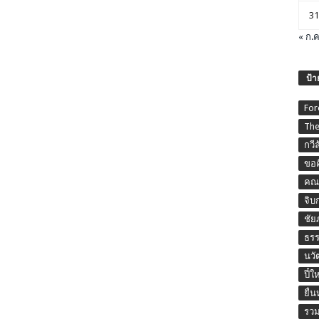
31
« ก.ค
ป้า
For
The
กวี
ขอค
คณะ
จิบ
ชัย
ธร
นวั
ปี๋ใ
ยื่
รวม