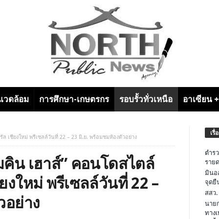
งแวดล้อม
การศึกษา-เกษตรกร
รอบรั้วทั่วเหนือ
อาเซียน 
เรื่
ล เชียงใหม่ พรีเซลล์วันที่ 22 – 23 มิ.ย. พร้อมชมห้องตัวอย่าง
ตำรว
“เมคิน เฮาส์” คอนโดสไตล์
รายด
มินอ
ยงใหม่ พรีเซลล์วันที่ 22 –
จุดย
สสว.
วอย่าง
นายก
ทางเ