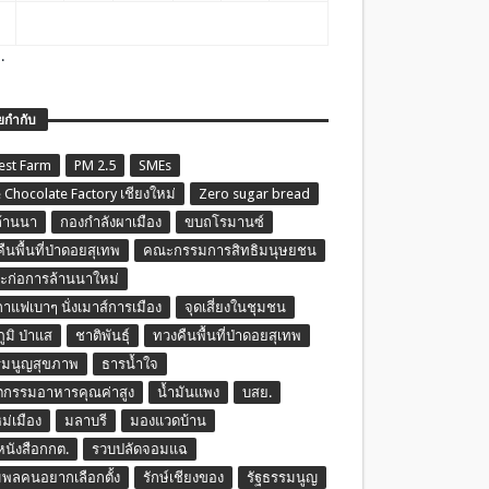
.
ยกำกับ
est Farm
PM 2.5
SMEs
 Chocolate Factory เชียงใหม่
Zero sugar bread
ล้านนา
กองกำลังผาเมือง
ขบถโรมานซ์
ืนพื้นที่ป่าดอยสุเทพ
คณะกรรมการสิทธิมนุษยชน
ก่อการล้านนาใหม่
กาแฟเบาๆ นั่งเมาส์การเมือง
จุดเสี่ยงในชุมชน
ภูมิ ป่าแส
ชาติพันธุ์
ทวงคืนพื้นที่ป่าดอยสุเทพ
รมนูญสุขภาพ
ธารน้ำใจ
ตกรรมอาหารคุณค่าสูง
น้ำมันแพง
บสย.
หม่เมือง
มลาบรี
มองแวดบ้าน
นหนังสือกกต.
รวบปลัดจอมแฉ
พลคนอยากเลือกตั้ง
รักษ์เชียงของ
รัฐธรรมนูญ