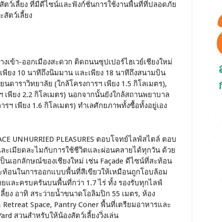
ตว์เลี้ยง ที่มีดีไซน์และฟังก์ชั่นการใช้งานพื้นที่ที่ปลอดภัย
ัตว์เลี้ยง
ทางเข้า-ออกเมืองสะดวก ติดถนนซุปเปอร์ไฮเวย์เชียงใหม่
 เพียง 10 นาทีถึงนิมมาน และเพียง 18 นาทีถึงสนามบิน
รียนดาราวิทยาลัย (ใกล้โครงการฯ เพียง 1.5 กิโลเมตร),
ฯ เพียง 2.2 กิโลเมตร) นอกจากนั้นยังใกล้สถานพยาบาล
 เพียง 1.6 กิโลเมตร) ทำเลศักยภาพทั้งซื้อทั้งอยู่เอง
BRACE UNHURRIED PLEASURES ตอบโจทย์ไลฟ์สไตล์ ตอบ
ุณละเมียดละไมกับการใช้ชีวิตและผ่อนคลายได้ทุกวัน ด้วย
นเอกลักษณ์ของเชียงใหม่ เช่น Façade ดีไซน์ที่สะท้อน
อนในการออกแบบพื้นที่สีเขียวให้เหมือนถูกโอบล้อม
ะครบครันบนพื้นที่กว่า 1.7 ไร่ ทั้ง รองรับทุกไลฟ์
ี้ยง อาทิ สระว่ายน้ำขนาดโอลิมปิก 55 เมตร, ห้อง
 Retreat Space, Pantry Coner พื้นที่เตรียมอาหารและ
rd สวนสำหรับให้น้องสัตว์เลี้ยงวิ่งเล่น