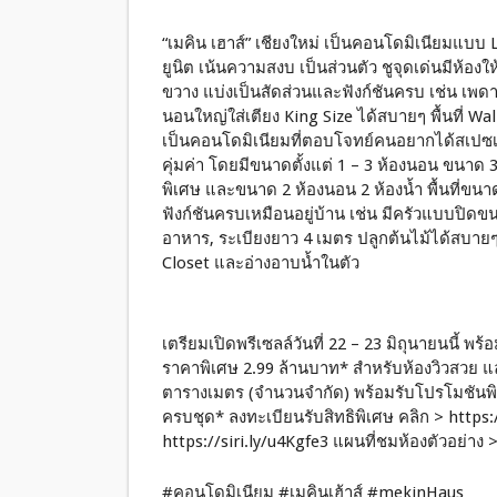
“เมคิน เฮาส์” เชียงใหม่ เป็นคอนโดมิเนียมแบบ L
ยูนิต เน้นความสงบ เป็นส่วนตัว ชูจุดเด่นมีห้
ขวาง แบ่งเป็นสัดส่วนและฟังก์ชันครบ เช่น เพดา
นอนใหญ่ใส่เตียง King Size ได้สบายๆ พื้นที่ W
เป็นคอนโดมิเนียมที่ตอบโจทย์คนอยากได้สเปซเหมื
คุ่มค่า โดยมีขนาดตั้งแต่ 1 – 3 ห้องนอน ขนาด 
พิเศษ และขนาด 2 ห้องนอน 2 ห้องน้ำ พื้นที่ขนา
ฟังก์ชันครบเหมือนอยู่บ้าน เช่น มีครัวแบบปิ
อาหาร, ระเบียงยาว 4 เมตร ปลูกต้นไม้ได้สบาย
Closet และอ่างอาบน้ำในตัว
เตรียมเปิดพรีเซลล์วันที่ 22 – 23 มิถุนายนนี้ พร
ราคาพิเศษ 2.99 ล้านบาท* สำหรับห้องวิวสวย แ
ตารางเมตร (จำนวนจำกัด) พร้อมรับโปรโมชันพิเศ
ครบชุด* ลงทะเบียนรับสิทธิพิเศษ คลิก > https:/
https://siri.ly/u4Kgfe3 แผนที่ชมห้องตัวอย่าง >
#คอนโดมิเนียม #เมคินเฮ้าส์ #mekinHaus