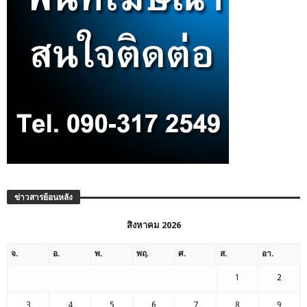
ข่าวสารย้อนหลัง
สิงหาคม 2026
จ.
อ.
พ.
พฤ.
ศ.
ส.
อา.
1
2
3
4
5
6
7
8
9