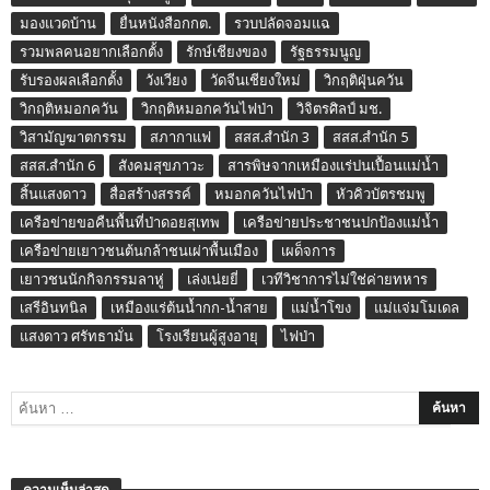
มองแวดบ้าน
ยื่นหนังสือกกต.
รวบปลัดจอมแฉ
รวมพลคนอยากเลือกตั้ง
รักษ์เชียงของ
รัฐธรรมนูญ
รับรองผลเลือกตั้ง
วังเวียง
วัดจีนเชียงใหม่
วิกฤติฝุ่นควัน
วิกฤติหมอกควัน
วิกฤติหมอกควันไฟป่า
วิจิตรศิลป์ มช.
วิสามัญฆาตกรรม
สภากาแฟ
สสส.สำนัก 3
สสส.สำนัก 5
สสส.สำนัก 6
สังคมสุขภาวะ
สารพิษจากเหมืองแร่ปนเปื้อนแม่น้ำ
สิ้นแสงดาว
สื่อสร้างสรรค์
หมอกควันไฟป่า
หัวคิวบัตรชมพู
เครือข่ายขอคืนพื้นที่ป่าดอยสุเทพ
เครือข่ายประชาชนปกป้องแม่น้ำ
เครือข่ายเยาวชนต้นกล้าชนเผ่าพื้นเมือง
เผด็จการ
เยาวชนนักกิจกรรมลาหู่
เล่งเน่ยยี่
เวทีวิชาการไม่ใช่ค่ายทหาร
เสรีอินทนิล
เหมืองแร่ต้นน้ำกก-น้ำสาย
แม่น้ำโขง
แม่แจ่มโมเดล
แสงดาว ศรัทธามั่น
โรงเรียนผู้สูงอายุ
ไฟป่า