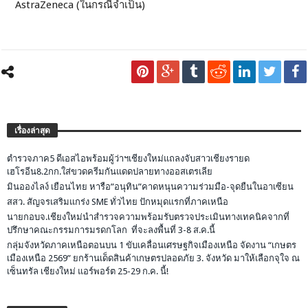
AstraZeneca (ในกรณีจำเป็น)
เรื่องล่าสุด
ตำรวจภาค5 ดีเอสไอพร้อมผู้ว่าฯเชียงใหม่แถลงจับสาวเชียงรายด
เฮโรอีน8.2กก.ใส่ขวดครีมกันแดดปลายทางออสเตรเลีย
มินอองไลง์ เยือนไทย หารือ”อนุทิน”คาดหนุนความร่วมมือ-จุดยืนในอาเซียน
สสว. สัญจรเสริมแกร่ง SME ทั่วไทย ปักหมุดแรกที่ภาคเหนือ
นายกอบจ.เชียงใหม่นำสำรวจความพร้อมรับตรวจประเมินทางเทคนิคจากที่
ปรึกษาคณะกรรมการมรดกโลก ที่จะลงพื้นที่ 3-8 ส.ค.นี้
กลุ่มจังหวัดภาคเหนือตอนบน 1 ขับเคลื่อนเศรษฐกิจเมืองเหนือ จัดงาน “เกษตร
เมืองเหนือ 2569” ยกร้านเด็ดสินค้าเกษตรปลอดภัย 3. จังหวัด มาให้เลือกจุใจ ณ
เซ็นทรัล เชียงใหม่ แอร์พอร์ต 25-29 ก.ค. นี้!