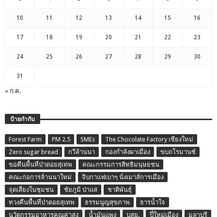
10
11
12
13
14
15
16
17
18
19
20
21
22
23
24
25
26
27
28
29
30
31
« ก.ค.
ป้ายกำกับ
Forest Farm
PM 2.5
SMEs
The Chocolate Factory เชียงใหม่
Zero sugar bread
กวีล้านนา
กองกำลังผาเมือง
ขบถโรมานซ์
ขอคืนพื้นที่ป่าดอยสุเทพ
คณะกรรมการสิทธิมนุษยชน
คณะก่อการล้านนาใหม่
จิบกาแฟเบาๆ นั่งเมาส์การเมือง
จุดเสี่ยงในชุมชน
ชัยภูมิ ป่าแส
ชาติพันธุ์
ทวงคืนพื้นที่ป่าดอยสุเทพ
ธรรมนูญสุขภาพ
ธารน้ำใจ
นวัตกรรมอาหารคุณค่าสูง
น้ำมันแพง
บสย.
ปี๋ใหม่เมือง
มลาบรี