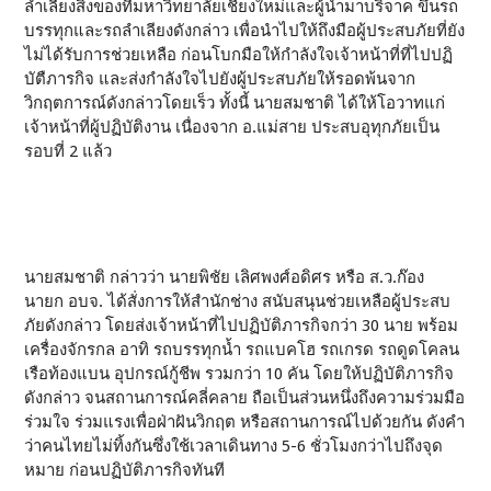
ลำเลียงสิ่งของที่มหาวิทยาลัยเชียงใหม่และผู้นำมาบริจาค ขึ้นรถ
บรรทุกและรถลำเลียงดังกล่าว เพื่อนำไปให้ถึงมือผู้ประสบภัยที่ยัง
ไม่ได้รับการช่วยเหลือ ก่อนโบกมือให้กำลังใจเจ้าหน้าที่ที่ไปปฏิ
บัตืภารกิจ และส่งกำลังใจไปยังผู้ประสบภัยให้รอดพ้นจาก
วิกฤตการณ์ดังกล่าวโดยเร็ว ทั้งนี้ นายสมชาติ ได้ให้โอวาทแก่
เจ้าหน้าที่ผู้ปฏิบัติงาน เนื่องจาก อ.แม่สาย ประสบอุทุกภัยเป็น
รอบที่ 2 แล้ว
นายสมชาติ กล่าวว่า นายพิชัย เลิศพงศ์อดิศร หรือ ส.ว.ก๊อง
นายก อบจ. ได้สั่งการให้สำนักช่าง สนับสนุนช่วยเหลือผู้ประสบ
ภัยดังกล่าว โดยส่งเจ้าหน้าที่ไปปฏิบัติภารกิจกว่า 30 นาย พร้อม
เครื่องจักรกล อาทิ รถบรรทุกน้ำ รถแบคโฮ รถเกรด รถดูดโคลน
เรือท้องแบน อุปกรณ์กู้ชีพ รวมกว่า 10 คัน โดยให้ปฏิบัติภารกิจ
ดังกล่าว จนสถานการณ์คลี่คลาย ถือเป็นส่วนหนึ่งถึงความร่วมมือ
ร่วมใจ ร่วมแรงเพื่อฝ่าฝันวิกฤต หรือสถานการณ์ไปด้วยกัน ดังคำ
ว่าคนไทยไม่ทิ้งกันซึ่งใช้เวลาเดินทาง 5-6 ชั่วโมงกว่าไปถึงจุด
หมาย ก่อนปฏิบัติภารกิจทันที