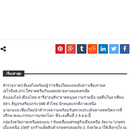
เรื่องล่าสุด
ตำรวจภาค5 ดีเอสไอพร้อมผู้ว่าฯเชียงใหม่แถลงจับสาวเชียงรายด
เฮโรอีน8.2กก.ใส่ขวดครีมกันแดดปลายทางออสเตรเลีย
มินอองไลง์ เยือนไทย หารือ”อนุทิน”คาดหนุนความร่วมมือ-จุดยืนในอาเซียน
สสว. สัญจรเสริมแกร่ง SME ทั่วไทย ปักหมุดแรกที่ภาคเหนือ
นายกอบจ.เชียงใหม่นำสำรวจความพร้อมรับตรวจประเมินทางเทคนิคจากที่
ปรึกษาคณะกรรมการมรดกโลก ที่จะลงพื้นที่ 3-8 ส.ค.นี้
กลุ่มจังหวัดภาคเหนือตอนบน 1 ขับเคลื่อนเศรษฐกิจเมืองเหนือ จัดงาน “เกษตร
เมืองเหนือ 2569” ยกร้านเด็ดสินค้าเกษตรปลอดภัย 3. จังหวัด มาให้เลือกจุใจ ณ