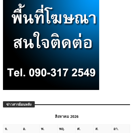
ข่าวสารย้อนหลัง
สิงหาคม 2026
จ.
อ.
พ.
พฤ.
ศ.
ส.
อา.