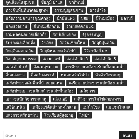
จุดเสี่ยงในชุมชน
ชัยภูมิ ป่าแส
ชาติพันธุ์
ทวงคืนพื้นที่ป่าดอยสุเทพ
ธรรมนูญสุขภาพ
ธารน้ำใจ
นวัตกรรมอาหารคุณค่าสูง
น้ำมันแพง
บสย.
ปี๋ใหม่เมือง
มลาบรี
มองแวดบ้าน
ยื่นหนังสือกกต.
รวบปลัดจอมแฉ
รวมพลคนอยากเลือกตั้ง
รักษ์เชียงของ
รัฐธรรมนูญ
รับรองผลเลือกตั้ง
วังเวียง
วัดจีนเชียงใหม่
วิกฤติฝุ่นควัน
วิกฤติหมอกควัน
วิกฤติหมอกควันไฟป่า
วิจิตรศิลป์ มช.
วิสามัญฆาตกรรม
สภากาแฟ
สสส.สำนัก 3
สสส.สำนัก 5
สสส.สำนัก 6
สังคมสุขภาวะ
สารพิษจากเหมืองแร่ปนเปื้อนแม่น้ำ
สิ้นแสงดาว
สื่อสร้างสรรค์
หมอกควันไฟป่า
หัวคิวบัตรชมพู
เครือข่ายขอคืนพื้นที่ป่าดอยสุเทพ
เครือข่ายประชาชนปกป้องแม่น้ำ
เครือข่ายเยาวชนต้นกล้าชนเผ่าพื้นเมือง
เผด็จการ
เยาวชนนักกิจกรรมลาหู่
เล่งเน่ยยี่
เวทีวิชาการไม่ใช่ค่ายทหาร
เสรีอินทนิล
เหมืองแร่ต้นน้ำกก-น้ำสาย
แม่น้ำโขง
แม่แจ่มโมเดล
แสงดาว ศรัทธามั่น
โรงเรียนผู้สูงอายุ
ไฟป่า