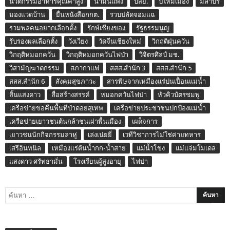
นวัตกรรมอาหารคุณค่าสูง
น้ำมันแพง
บสย.
ปี๋ใหม่เมือง
มลาบรี
มองแวดบ้าน
ยื่นหนังสือกกต.
รวบปลัดจอมแฉ
รวมพลคนอยากเลือกตั้ง
รักษ์เชียงของ
รัฐธรรมนูญ
รับรองผลเลือกตั้ง
วังเวียง
วัดจีนเชียงใหม่
วิกฤติฝุ่นควัน
วิกฤติหมอกควัน
วิกฤติหมอกควันไฟป่า
วิจิตรศิลป์ มช.
วิสามัญฆาตกรรม
สภากาแฟ
สสส.สำนัก 3
สสส.สำนัก 5
สสส.สำนัก 6
สังคมสุขภาวะ
สารพิษจากเหมืองแร่ปนเปื้อนแม่น้ำ
สิ้นแสงดาว
สื่อสร้างสรรค์
หมอกควันไฟป่า
หัวคิวบัตรชมพู
เครือข่ายขอคืนพื้นที่ป่าดอยสุเทพ
เครือข่ายประชาชนปกป้องแม่น้ำ
เครือข่ายเยาวชนต้นกล้าชนเผ่าพื้นเมือง
เผด็จการ
เยาวชนนักกิจกรรมลาหู่
เล่งเน่ยยี่
เวทีวิชาการไม่ใช่ค่ายทหาร
เสรีอินทนิล
เหมืองแร่ต้นน้ำกก-น้ำสาย
แม่น้ำโขง
แม่แจ่มโมเดล
แสงดาว ศรัทธามั่น
โรงเรียนผู้สูงอายุ
ไฟป่า