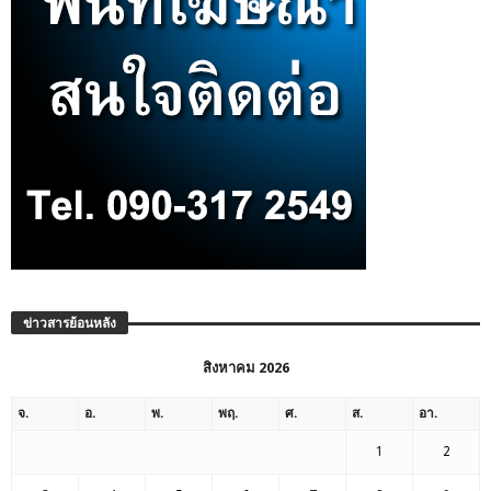
ข่าวสารย้อนหลัง
สิงหาคม 2026
จ.
อ.
พ.
พฤ.
ศ.
ส.
อา.
1
2