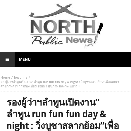
MENU
Home
headline
รองผู้ว่าฯลำพูนเปิดงาน” ลำพูน run fun fun day & night : วิ่งบูชาสลากย้อม”เพื่อพัฒนา
ศักยภาพด้านการท่องเที่ยวเชิงกีฬา สุขภาพ และวัฒนธรรม
รองผู้ว่าฯลำพูนเปิดงาน”
ลำพูน run fun fun day &
night : วิ่งบูชาสลากย้อม”เพื่อ