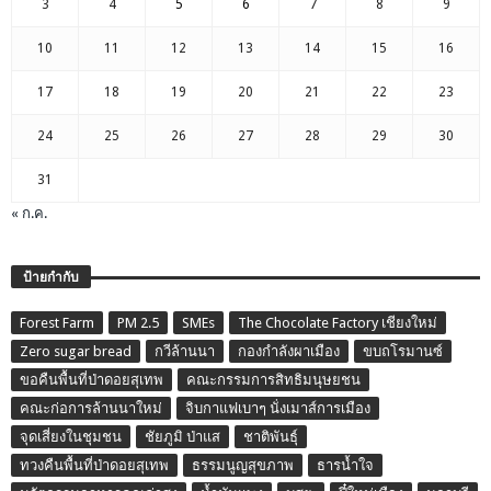
3
4
5
6
7
8
9
10
11
12
13
14
15
16
17
18
19
20
21
22
23
24
25
26
27
28
29
30
31
« ก.ค.
ป้ายกำกับ
Forest Farm
PM 2.5
SMEs
The Chocolate Factory เชียงใหม่
Zero sugar bread
กวีล้านนา
กองกำลังผาเมือง
ขบถโรมานซ์
ขอคืนพื้นที่ป่าดอยสุเทพ
คณะกรรมการสิทธิมนุษยชน
คณะก่อการล้านนาใหม่
จิบกาแฟเบาๆ นั่งเมาส์การเมือง
จุดเสี่ยงในชุมชน
ชัยภูมิ ป่าแส
ชาติพันธุ์
ทวงคืนพื้นที่ป่าดอยสุเทพ
ธรรมนูญสุขภาพ
ธารน้ำใจ