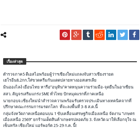
เรื่องล่าสุด
ตำรวจภาค5 ดีเอสไอพร้อมผู้ว่าฯเชียงใหม่แถลงจับสาวเชียงรายด
เฮโรอีน8.2กก.ใส่ขวดครีมกันแดดปลายทางออสเตรเลีย
มินอองไลง์ เยือนไทย หารือ”อนุทิน”คาดหนุนความร่วมมือ-จุดยืนในอาเซียน
สสว. สัญจรเสริมแกร่ง SME ทั่วไทย ปักหมุดแรกที่ภาคเหนือ
นายกอบจ.เชียงใหม่นำสำรวจความพร้อมรับตรวจประเมินทางเทคนิคจากที่
ปรึกษาคณะกรรมการมรดกโลก ที่จะลงพื้นที่ 3-8 ส.ค.นี้
กลุ่มจังหวัดภาคเหนือตอนบน 1 ขับเคลื่อนเศรษฐกิจเมืองเหนือ จัดงาน “เกษตร
เมืองเหนือ 2569” ยกร้านเด็ดสินค้าเกษตรปลอดภัย 3. จังหวัด มาให้เลือกจุใจ ณ
เซ็นทรัล เชียงใหม่ แอร์พอร์ต 25-29 ก.ค. นี้!