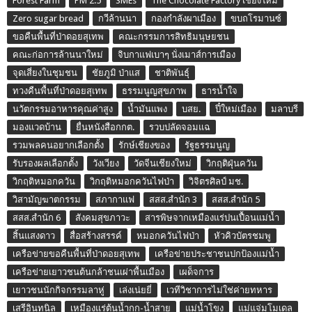
Forest Farm
PM 2.5
SMEs
The Chocolate Factory เชียงใหม่
Zero sugar bread
กวีล้านนา
กองกำลังผาเมือง
ขบถโรมานซ์
ขอคืนพื้นที่ป่าดอยสุเทพ
คณะกรรมการสิทธิมนุษยชน
คณะก่อการล้านนาใหม่
จิบกาแฟเบาๆ นั่งเมาส์การเมือง
จุดเสี่ยงในชุมชน
ชัยภูมิ ป่าแส
ชาติพันธุ์
ทวงคืนพื้นที่ป่าดอยสุเทพ
ธรรมนูญสุขภาพ
ธารน้ำใจ
นวัตกรรมอาหารคุณค่าสูง
น้ำมันแพง
บสย.
ปี๋ใหม่เมือง
มลาบรี
มองแวดบ้าน
ยื่นหนังสือกกต.
รวบปลัดจอมแฉ
รวมพลคนอยากเลือกตั้ง
รักษ์เชียงของ
รัฐธรรมนูญ
รับรองผลเลือกตั้ง
วังเวียง
วัดจีนเชียงใหม่
วิกฤติฝุ่นควัน
วิกฤติหมอกควัน
วิกฤติหมอกควันไฟป่า
วิจิตรศิลป์ มช.
วิสามัญฆาตกรรม
สภากาแฟ
สสส.สำนัก 3
สสส.สำนัก 5
สสส.สำนัก 6
สังคมสุขภาวะ
สารพิษจากเหมืองแร่ปนเปื้อนแม่น้ำ
สิ้นแสงดาว
สื่อสร้างสรรค์
หมอกควันไฟป่า
หัวคิวบัตรชมพู
เครือข่ายขอคืนพื้นที่ป่าดอยสุเทพ
เครือข่ายประชาชนปกป้องแม่น้ำ
เครือข่ายเยาวชนต้นกล้าชนเผ่าพื้นเมือง
เผด็จการ
เยาวชนนักกิจกรรมลาหู่
เล่งเน่ยยี่
เวทีวิชาการไม่ใช่ค่ายทหาร
เสรีอินทนิล
เหมืองแร่ต้นน้ำกก-น้ำสาย
แม่น้ำโขง
แม่แจ่มโมเดล