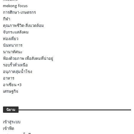
mekong focus
การศึกษา-เกษตรกร
กีฬา
คุณภาพชีวิต-สิ่งแวดล้อม
จับกระแสสังคม
ท่องเที่ยว
นันทนาการ
นานาทัศนะ
ฟ้องด้วยภาพ เพื่อสังคมที่น่าอยู่
รอบรั้วทั่วเหนือ
อนุภาคลุ่มน้ำโขง
อาหาร
อาเซียน +3
เศรษฐกิจ
นิยาม
เข้าสู่ระบบ
เข้าฟีด