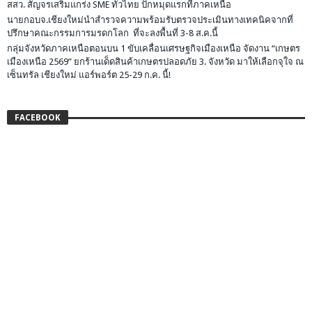
สสว. สัญจรเสริมแกร่ง SME ทั่วไทย ปักหมุดแรกที่ภาคเหนือ
นายกอบจ.เชียงใหม่นำสำรวจความพร้อมรับตรวจประเมินทางเทคนิคจากที่
ปรึกษาคณะกรรมการมรดกโลก ที่จะลงพื้นที่ 3-8 ส.ค.นี้
กลุ่มจังหวัดภาคเหนือตอนบน 1 ขับเคลื่อนเศรษฐกิจเมืองเหนือ จัดงาน “เกษตร
เมืองเหนือ 2569” ยกร้านเด็ดสินค้าเกษตรปลอดภัย 3. จังหวัด มาให้เลือกจุใจ ณ
เซ็นทรัล เชียงใหม่ แอร์พอร์ต 25-29 ก.ค. นี้!
FACEBOOK