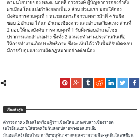
ตามนโยบายของ พล.ต. นฤทธิ์ ถาวรวงษ์ ผู้บัญชาการกองกำลัง
ผาเมือง โดยแบ่งกำลังออกเป็น 2 ส่วน ส่วนแรก มอบให้กอง
บังคับการควบคุมที่ 1 หน่วยเฉพาะกิจกรมทหารม้าที่ 4 รับผิด
ชอบ 2 อำเภอ ได้แก่ อำเภอเชียงดาว และอำเภอเวียงแหง ส่วนที่
2 มอบให้กองบังคับการควบคุมที่ 1 รับผิดชอบอำเภอไชย
ปราการและอำเภอฝาง ซึ่งทั้ง 2 ส่วนจะทำงานประสานกันเพื่อ
ให้การทำงานเกิดประสิทธิภาพ ซึ่งจะเห็นได้ว่าในพื้นที่รับผิดชอบ
มีการจับกุมแรงงานผิดกฏหมายอย่างต่อเนื่อง
เรื่องล่าสุด
ตำรวจภาค5 ดีเอสไอพร้อมผู้ว่าฯเชียงใหม่แถลงจับสาวเชียงรายด
เฮโรอีน8.2กก.ใส่ขวดครีมกันแดดปลายทางออสเตรเลีย
มินอองไลง์ เยือนไทย หารือ”อนุทิน”คาดหนุนความร่วมมือ-จุดยืนในอาเซียน