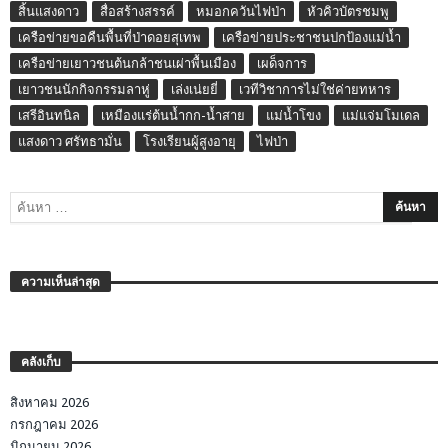
สิ้นแสงดาว
สื่อสร้างสรรค์
หมอกควันไฟป่า
หัวคิวบัตรชมพู
เครือข่ายขอคืนพื้นที่ป่าดอยสุเทพ
เครือข่ายประชาชนปกป้องแม่น้ำ
เครือข่ายเยาวชนต้นกล้าชนเผ่าพื้นเมือง
เผด็จการ
เยาวชนนักกิจกรรมลาหู่
เล่งเน่ยยี่
เวทีวิชาการไม่ใช่ค่ายทหาร
เสรีอินทนิล
เหมืองแร่ต้นน้ำกก-น้ำสาย
แม่น้ำโขง
แม่แจ่มโมเดล
แสงดาว ศรัทธามั่น
โรงเรียนผู้สูงอายุ
ไฟป่า
ความเห็นล่าสุด
คลังเก็บ
สิงหาคม 2026
กรกฎาคม 2026
มิถุนายน 2026