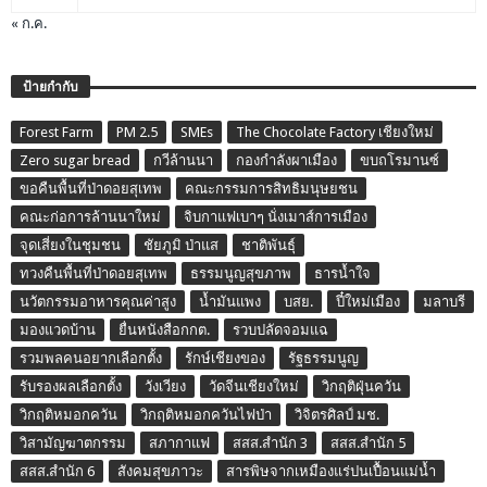
« ก.ค.
ป้ายกำกับ
Forest Farm
PM 2.5
SMEs
The Chocolate Factory เชียงใหม่
Zero sugar bread
กวีล้านนา
กองกำลังผาเมือง
ขบถโรมานซ์
ขอคืนพื้นที่ป่าดอยสุเทพ
คณะกรรมการสิทธิมนุษยชน
คณะก่อการล้านนาใหม่
จิบกาแฟเบาๆ นั่งเมาส์การเมือง
จุดเสี่ยงในชุมชน
ชัยภูมิ ป่าแส
ชาติพันธุ์
ทวงคืนพื้นที่ป่าดอยสุเทพ
ธรรมนูญสุขภาพ
ธารน้ำใจ
นวัตกรรมอาหารคุณค่าสูง
น้ำมันแพง
บสย.
ปี๋ใหม่เมือง
มลาบรี
มองแวดบ้าน
ยื่นหนังสือกกต.
รวบปลัดจอมแฉ
รวมพลคนอยากเลือกตั้ง
รักษ์เชียงของ
รัฐธรรมนูญ
รับรองผลเลือกตั้ง
วังเวียง
วัดจีนเชียงใหม่
วิกฤติฝุ่นควัน
วิกฤติหมอกควัน
วิกฤติหมอกควันไฟป่า
วิจิตรศิลป์ มช.
วิสามัญฆาตกรรม
สภากาแฟ
สสส.สำนัก 3
สสส.สำนัก 5
สสส.สำนัก 6
สังคมสุขภาวะ
สารพิษจากเหมืองแร่ปนเปื้อนแม่น้ำ