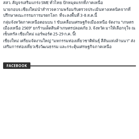
สสว. สัญจรเสริมแกร่ง SME ทั่วไทย ปักหมุดแรกที่ภาคเหนือ
นายกอบจ.เชียงใหม่นำสำรวจความพร้อมรับตรวจประเมินทางเทคนิคจากที่
ปรึกษาคณะกรรมการมรดกโลก ที่จะลงพื้นที่ 3-8 ส.ค.นี้
กลุ่มจังหวัดภาคเหนือตอนบน 1 ขับเคลื่อนเศรษฐกิจเมืองเหนือ จัดงาน “เกษตร
เมืองเหนือ 2569” ยกร้านเด็ดสินค้าเกษตรปลอดภัย 3. จังหวัด มาให้เลือกจุใจ ณ
เซ็นทรัล เชียงใหม่ แอร์พอร์ต 25-29 ก.ค. นี้!
เชียงใหม่ เตรียมจัดงานใหญ่ “มหกรรมท่องเที่ยวชาติพันธุ์ สีสันแห่งล้านนา” ส่ง
เสริมการท่องเที่ยวเชิงวัฒนธรรม และกระตุ้นเศรษฐกิจภาคเหนือ
FACEBOOK