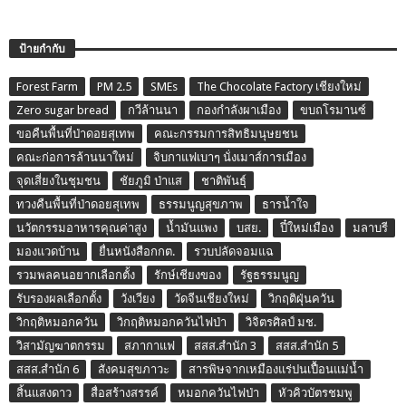
ป้ายกำกับ
Forest Farm
PM 2.5
SMEs
The Chocolate Factory เชียงใหม่
Zero sugar bread
กวีล้านนา
กองกำลังผาเมือง
ขบถโรมานซ์
ขอคืนพื้นที่ป่าดอยสุเทพ
คณะกรรมการสิทธิมนุษยชน
คณะก่อการล้านนาใหม่
จิบกาแฟเบาๆ นั่งเมาส์การเมือง
จุดเสี่ยงในชุมชน
ชัยภูมิ ป่าแส
ชาติพันธุ์
ทวงคืนพื้นที่ป่าดอยสุเทพ
ธรรมนูญสุขภาพ
ธารน้ำใจ
นวัตกรรมอาหารคุณค่าสูง
น้ำมันแพง
บสย.
ปี๋ใหม่เมือง
มลาบรี
มองแวดบ้าน
ยื่นหนังสือกกต.
รวบปลัดจอมแฉ
รวมพลคนอยากเลือกตั้ง
รักษ์เชียงของ
รัฐธรรมนูญ
รับรองผลเลือกตั้ง
วังเวียง
วัดจีนเชียงใหม่
วิกฤติฝุ่นควัน
วิกฤติหมอกควัน
วิกฤติหมอกควันไฟป่า
วิจิตรศิลป์ มช.
วิสามัญฆาตกรรม
สภากาแฟ
สสส.สำนัก 3
สสส.สำนัก 5
สสส.สำนัก 6
สังคมสุขภาวะ
สารพิษจากเหมืองแร่ปนเปื้อนแม่น้ำ
สิ้นแสงดาว
สื่อสร้างสรรค์
หมอกควันไฟป่า
หัวคิวบัตรชมพู