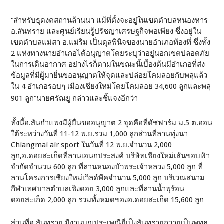
“สำหรับธุดงคสถานล้านนา แม้ที่ตั้งจะอยู่ในเขตตำบลหนองหาร
อ.สันทราย และศูนย์เรียนรู้ปรัชญาเศรษฐกิจพอเพียง ซึ่งอยู่ใน
เขตตำบลแม่สา อ.แม่ริม เป็นดุลพินิจของนายอำเภอท้องที่ ซึ่งทั้ง
2 แห่งทางนายอำเภอได้อนุญาตโดยระบุว่าอยู่นอกเขตปลอดภัย
ในการเดินอากาศ อย่างไรก็ตามในขณะนี้เบื้องต้นมีอำเภอที่ส่ง
ข้อมูลที่มีผู้มายื่นขออนุญาตให้จุดและปล่อยโคมลอยกับพลุแล้ว
ใน 4 อำเภอรอบๆ เมืองเชียงใหม่โดยโคมลอย 34,600 ลูกและพลุ
901 ลูก”นายศรัณยู กล่าวและชี้แจงอีกว่า
ทั้งนี้อ.สันกำแพงมีผู้ยื่นขออนุญาต 2 จุดคือที่ดัชฟาร์ม ม.5 ต.ออน
ใต้ระหว่างวันที่ 11-12 พ.ย.รวม 1,000 ลูกส่วนที่ลานทุ่งนา
Chiangmai air sport ในวันที่ 12 พ.ย.จำนวน 2,000
ลูก,อ.ดอยสะเก็ดที่ลานเอนกประสงค์ บริษัทเชียงใหม่เส้นขอบฟ้า
จำกัดจำนวน 600 ลูก ที่ลานหนองบัวพระเจ้าหลวง 5,000 ลูก ที่
ลานโครงการเชียงใหม่เวิลด์พีคจำนวน 5,000 ลูก บริเวณสนาม
กีฬาเทศบาลตำบลเชิงดอย 3,000 ลูกและที่ลานน้ำพุร้อน
ดอยสะเก็ด 2,000 ลูก รวมทั้งหมดของอ.ดอยสะเก็ด 15,600 ลูก
ส่วนที่อ.สันทราย มีงานบุญประเพณียี่เป็งสันทรายถวายเป็นพุทธ