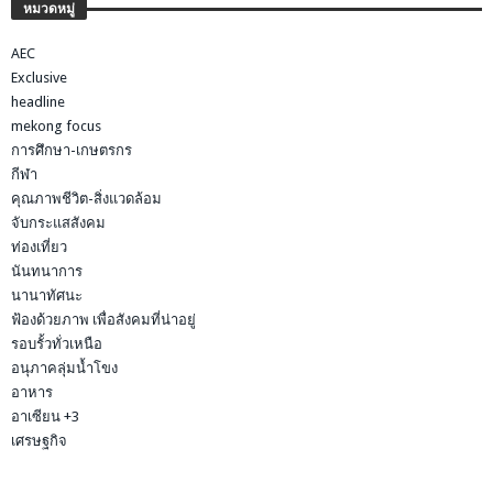
หมวดหมู่
AEC
Exclusive
headline
mekong focus
การศึกษา-เกษตรกร
กีฬา
คุณภาพชีวิต-สิ่งแวดล้อม
จับกระแสสังคม
ท่องเที่ยว
นันทนาการ
นานาทัศนะ
ฟ้องด้วยภาพ เพื่อสังคมที่น่าอยู่
รอบรั้วทั่วเหนือ
อนุภาคลุ่มน้ำโขง
อาหาร
อาเซียน +3
เศรษฐกิจ