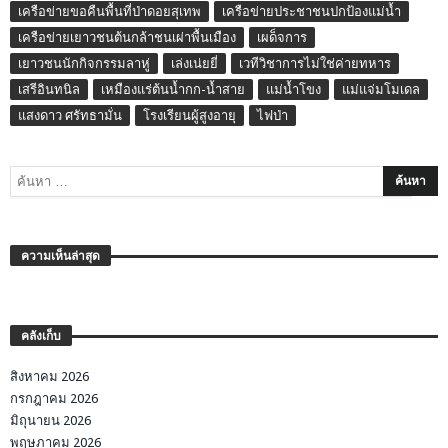
เครือข่ายขอคืนพื้นที่ป่าดอยสุเทพ
เครือข่ายประชาชนปกป้องแม่น้ำ
เครือข่ายเยาวชนต้นกล้าชนเผ่าพื้นเมือง
เผด็จการ
เยาวชนนักกิจกรรมลาหู่
เล่งเน่ยยี่
เวทีวิชาการไม่ใช่ค่ายทหาร
เสรีอินทนิล
เหมืองแร่ต้นน้ำกก-น้ำสาย
แม่น้ำโขง
แม่แจ่มโมเดล
แสงดาว ศรัทธามั่น
โรงเรียนผู้สูงอายุ
ไฟป่า
ความเห็นล่าสุด
คลังเก็บ
สิงหาคม 2026
กรกฎาคม 2026
มิถุนายน 2026
พฤษภาคม 2026