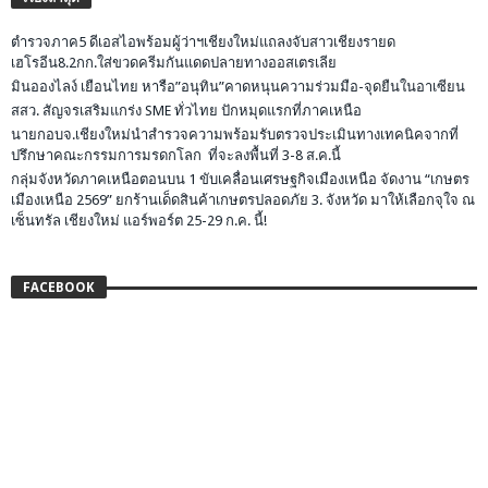
ตำรวจภาค5 ดีเอสไอพร้อมผู้ว่าฯเชียงใหม่แถลงจับสาวเชียงรายด
เฮโรอีน8.2กก.ใส่ขวดครีมกันแดดปลายทางออสเตรเลีย
มินอองไลง์ เยือนไทย หารือ”อนุทิน”คาดหนุนความร่วมมือ-จุดยืนในอาเซียน
สสว. สัญจรเสริมแกร่ง SME ทั่วไทย ปักหมุดแรกที่ภาคเหนือ
นายกอบจ.เชียงใหม่นำสำรวจความพร้อมรับตรวจประเมินทางเทคนิคจากที่
ปรึกษาคณะกรรมการมรดกโลก ที่จะลงพื้นที่ 3-8 ส.ค.นี้
กลุ่มจังหวัดภาคเหนือตอนบน 1 ขับเคลื่อนเศรษฐกิจเมืองเหนือ จัดงาน “เกษตร
เมืองเหนือ 2569” ยกร้านเด็ดสินค้าเกษตรปลอดภัย 3. จังหวัด มาให้เลือกจุใจ ณ
เซ็นทรัล เชียงใหม่ แอร์พอร์ต 25-29 ก.ค. นี้!
FACEBOOK