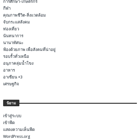
การศึกษา-เกษตรกร
กีฬา
คุณภาพชีวิต-สิ่งแวดล้อม
จับกระแสสังคม
ท่องเที่ยว
นันทนาการ
นานาทัศนะ
ฟ้องด้วยภาพ เพื่อสังคมที่น่าอยู่
รอบรั้วทั่วเหนือ
อนุภาคลุ่มน้ำโขง
อาหาร
อาเซียน +3
เศรษฐกิจ
นิยาม
เข้าสู่ระบบ
เข้าฟีด
แสดงความเห็นฟีด
WordPress.org