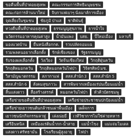
ขอคืนพื้นที่ป่าดอยสุเทพ
คณะกรรมการสิทธิมนุษยชน
คณะก่อการล้านนาใหม่
จิบกาแฟเบาๆ นั่งเมาส์การเมือง
จุดเสี่ยงในชุมชน
ชัยภูมิ ป่าแส
ชาติพันธุ์
ทวงคืนพื้นที่ป่าดอยสุเทพ
ธรรมนูญสุขภาพ
ธารน้ำใจ
นวัตกรรมอาหารคุณค่าสูง
น้ำมันแพง
บสย.
ปี๋ใหม่เมือง
มลาบรี
มองแวดบ้าน
ยื่นหนังสือกกต.
รวบปลัดจอมแฉ
รวมพลคนอยากเลือกตั้ง
รักษ์เชียงของ
รัฐธรรมนูญ
รับรองผลเลือกตั้ง
วังเวียง
วัดจีนเชียงใหม่
วิกฤติฝุ่นควัน
วิกฤติหมอกควัน
วิกฤติหมอกควันไฟป่า
วิจิตรศิลป์ มช.
วิสามัญฆาตกรรม
สภากาแฟ
สสส.สำนัก 3
สสส.สำนัก 5
สสส.สำนัก 6
สังคมสุขภาวะ
สารพิษจากเหมืองแร่ปนเปื้อนแม่น้ำ
สิ้นแสงดาว
สื่อสร้างสรรค์
หมอกควันไฟป่า
หัวคิวบัตรชมพู
เครือข่ายขอคืนพื้นที่ป่าดอยสุเทพ
เครือข่ายประชาชนปกป้องแม่น้ำ
เครือข่ายเยาวชนต้นกล้าชนเผ่าพื้นเมือง
เผด็จการ
เยาวชนนักกิจกรรมลาหู่
เล่งเน่ยยี่
เวทีวิชาการไม่ใช่ค่ายทหาร
เสรีอินทนิล
เหมืองแร่ต้นน้ำกก-น้ำสาย
แม่น้ำโขง
แม่แจ่มโมเดล
แสงดาว ศรัทธามั่น
โรงเรียนผู้สูงอายุ
ไฟป่า