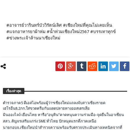
#อาจารย์วารินทร์บัววิรัตน์เลิศ #เชียงใหม่ที่คุณไม่เคยเห็น
#แจกอาหารยาผ้าห่ม #น้ำท่วมเชียงใหม่2567 #บรรเทาทุกข์
#ข่วงพระเจ้าล้านนาเชียงใหม่
เรื่องล่าสุด
ตำรวจภาค5 ดีเอสไอพร้อมผู้ว่าฯเชียงใหม่แถลงจับสาวเชียงรายด
เฮโรอีน8.2กก.ใส่ขวดครีมกันแดดปลายทางออสเตรเลีย
มินอองไลง์ เยือนไทย หารือ”อนุทิน”คาดหนุนความร่วมมือ-จุดยืนในอาเซียน
สสว. สัญจรเสริมแกร่ง SME ทั่วไทย ปักหมุดแรกที่ภาคเหนือ
นายกอบจ.เชียงใหม่นำสำรวจความพร้อมรับตรวจประเมินทางเทคนิคจากที่