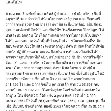
และดับไฟ
ด้านนายเกรียงศักดิ์ ถนอมพันธ์ ผู้อำนวยการสำนักบริหารพื้นที่
อนุรักษ์ที่ 16 กล่าวว่า ได้นำนโยบายของรัฐบาล และ รัฐมนตรี
ว่าการกระทรวงทรัพยากรธรรมชาติและสิ่งแวดล้อม อธิบดีกรม
อุทยานแห่งชาติสัตว์ป่า และพันธุ์พืช ในเรื่องการแก้ไขปัญหาไฟ
ป่าและหมอกควัน โดยได้กำหนดมาตรการในการแก้ไขปัญหา
ไฟป่าและหมอกควันในพื้นที่ป่าอนุรักษ์ ภายในเขตท้องที่รับผิด
ชอบจังหวัดเชียงใหม่และจังหวัดลำพูน ทั้งระดมผลเจ้าหน้าที่เพื่อ
ออกไปปฏิบัติงานลาดตะเวน ป้องกัน การทำแนวป้องกันไฟป่า
ตรวจหาจุดบริเวณที่เกิดปัญหาไฟป่าอย่างเข้มข้น การสร้างผู้นำ
จิตอาสา และการบริหารจัดการเชื้อเพลิง และการชิงเก็บลดเผา
ตามนโยบายของกรมอุทยานแห่งชาติ สัตว์ป่าและพันธุ์พืช
กระทรวงทรัพยากรธรรมชาติและสิ่งแวดล้อม ซึ่งในปัจจุบัน ได้มี
การบริหารจัดการเชื้อเพลิงแล้ว 230,946 ไร่ จากเป้าหมาย
541,756 ไร่ และ มีการชิงเก็บ ลดเผาแล้ว จำนวน 63,368 กก.
จากเป้าหมาย 102,200 กิโลกรัม(จังหวัดเชียงใหม่ และจังหวัด
ลำพูน) โดยมีจุดความร้อน (Hotspot) สะสม (วันที่ 1 มกรา
คมพ.ศ.2564 ถึงวันที่ 28 กุมภาพันธ์ พ.ศ.2564) รวม 1,404 จุด ซึ่ง
เมื่อเทียบกับช่วงเดียวกันของปี 2563 เกิดจุดความร้อนสะสมรวม