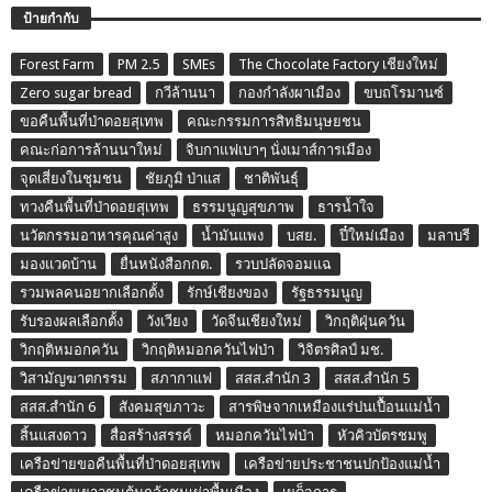
ป้ายกำกับ
Forest Farm
PM 2.5
SMEs
The Chocolate Factory เชียงใหม่
Zero sugar bread
กวีล้านนา
กองกำลังผาเมือง
ขบถโรมานซ์
ขอคืนพื้นที่ป่าดอยสุเทพ
คณะกรรมการสิทธิมนุษยชน
คณะก่อการล้านนาใหม่
จิบกาแฟเบาๆ นั่งเมาส์การเมือง
จุดเสี่ยงในชุมชน
ชัยภูมิ ป่าแส
ชาติพันธุ์
ทวงคืนพื้นที่ป่าดอยสุเทพ
ธรรมนูญสุขภาพ
ธารน้ำใจ
นวัตกรรมอาหารคุณค่าสูง
น้ำมันแพง
บสย.
ปี๋ใหม่เมือง
มลาบรี
มองแวดบ้าน
ยื่นหนังสือกกต.
รวบปลัดจอมแฉ
รวมพลคนอยากเลือกตั้ง
รักษ์เชียงของ
รัฐธรรมนูญ
รับรองผลเลือกตั้ง
วังเวียง
วัดจีนเชียงใหม่
วิกฤติฝุ่นควัน
วิกฤติหมอกควัน
วิกฤติหมอกควันไฟป่า
วิจิตรศิลป์ มช.
วิสามัญฆาตกรรม
สภากาแฟ
สสส.สำนัก 3
สสส.สำนัก 5
สสส.สำนัก 6
สังคมสุขภาวะ
สารพิษจากเหมืองแร่ปนเปื้อนแม่น้ำ
สิ้นแสงดาว
สื่อสร้างสรรค์
หมอกควันไฟป่า
หัวคิวบัตรชมพู
เครือข่ายขอคืนพื้นที่ป่าดอยสุเทพ
เครือข่ายประชาชนปกป้องแม่น้ำ