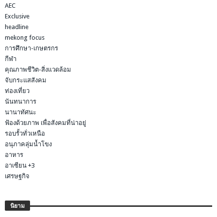
AEC
Exclusive
headline
mekong focus
การศึกษา-เกษตรกร
กีฬา
คุณภาพชีวิต-สิ่งแวดล้อม
จับกระแสสังคม
ท่องเที่ยว
นันทนาการ
นานาทัศนะ
ฟ้องด้วยภาพ เพื่อสังคมที่น่าอยู่
รอบรั้วทั่วเหนือ
อนุภาคลุ่มน้ำโขง
อาหาร
อาเซียน +3
เศรษฐกิจ
นิยาม