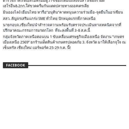
ตำรวจภาค5 ดีเอสไอพร้อมผู้ว่าฯเชียงใหม่แถลงจับสาวเชียงรายด
เฮโรอีน8.2กก.ใส่ขวดครีมกันแดดปลายทางออสเตรเลีย
มินอองไลง์ เยือนไทย หารือ”อนุทิน”คาดหนุนความร่วมมือ-จุดยืนในอาเซียน
สสว. สัญจรเสริมแกร่ง SME ทั่วไทย ปักหมุดแรกที่ภาคเหนือ
นายกอบจ.เชียงใหม่นำสำรวจความพร้อมรับตรวจประเมินทางเทคนิคจากที่
ปรึกษาคณะกรรมการมรดกโลก ที่จะลงพื้นที่ 3-8 ส.ค.นี้
กลุ่มจังหวัดภาคเหนือตอนบน 1 ขับเคลื่อนเศรษฐกิจเมืองเหนือ จัดงาน “เกษตร
เมืองเหนือ 2569” ยกร้านเด็ดสินค้าเกษตรปลอดภัย 3. จังหวัด มาให้เลือกจุใจ ณ
เซ็นทรัล เชียงใหม่ แอร์พอร์ต 25-29 ก.ค. นี้!
FACEBOOK