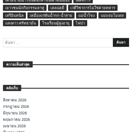
เครือข่ายเยาวชนต้นกล้าชนเผ่าพื้นเมือง
เผด็จการ
เยาวชนนักกิจกรรมลาหู่
เล่งเน่ยยี่
เวทีวิชาการไม่ใช่ค่ายทหาร
เสรีอินทนิล
เหมืองแร่ต้นน้ำกก-น้ำสาย
แม่น้ำโขง
แม่แจ่มโมเดล
แสงดาว ศรัทธามั่น
โรงเรียนผู้สูงอายุ
ไฟป่า
ความเห็นล่าสุด
คลังเก็บ
สิงหาคม 2026
กรกฎาคม 2026
มิถุนายน 2026
พฤษภาคม 2026
เมษายน 2026