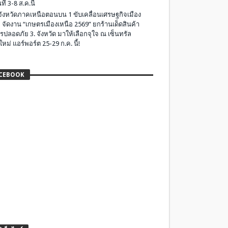
ที่ 3-8 ส.ค.นี้
มจังหวัดภาคเหนือตอนบน 1 ขับเคลื่อนเศรษฐกิจเมือง
 จัดงาน “เกษตรเมืองเหนือ 2569” ยกร้านเด็ดสินค้า
รปลอดภัย 3. จังหวัด มาให้เลือกจุใจ ณ เซ็นทรัล
ใหม่ แอร์พอร์ต 25-29 ก.ค. นี้!
CEBOOK