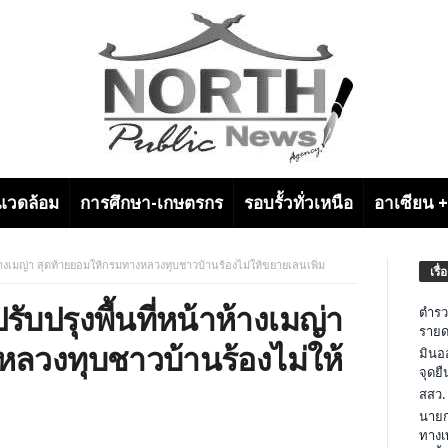
งแวดล้อม
การศึกษา-เกษตรกร
รอบรั้วทั่วเหนือ
อาเซียน 
าห้างเมญ่า สุดท้ายยอมให้กรมทางหลวงทุบชาวบ้านร้องไม่ให้ขยายเลนเพิ่ม
เรื่
ับปรุงพื้นที่หน้าห้างเมญ่า
ตำรว
รายด
ลวงทุบชาวบ้านร้องไม่ให้
มินอ
จุดย
สสว.
นายก
ทางเ