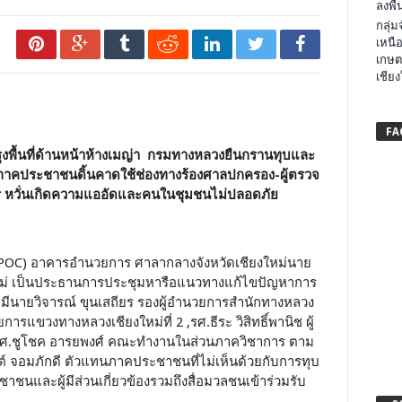
ลงพื้น
กลุ่
เหนือ
เกษต
เชียง
FA
ื้นที่ด้านหน้าห้างเมญ่า
กรมทางหลวงยืนกรานทุบและ
ี่ภาคประชาชนดิ้นคาดใช้ช่องทางร้องศาลปกครอง-ผู้ตรวจ
ร หวั่นเกิดความแออัดและคนในชุมชนไม่ปลอดภัย
ิการ (POC) อาคารอำนวยการ ศาลากลางจังหวัดเชียงใหม่นาย
ียงใหม่ เป็นประธานการประชุมหารือแนวทางแก้ไขปัญหาการ
ดยมีนายวิจารณ์ ขุนเสถียร รองผู้อำนวยการสำนักทางหลวง
ยการแขวงทางหลวงเชียงใหม่ที่ 2 ,รศ.ธีระ วิสิทธิ์พานิช ผู้
รศ.ชูโชค อารยพงศ์ คณะทำงานในส่วนภาควิชาการ ตาม
นต์ จอมภักดี ตัวแทนภาคประชาชนที่ไม่เห็นด้วยกับการทุบ
นและผู้มีส่วนเกี่ยวข้องรวมถึงสื่อมวลชนเข้าร่วมรับ