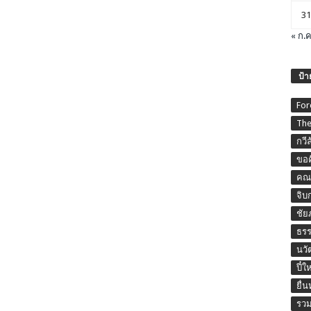
31
« ก.ค
ป้า
For
The
กวี
ขอค
คณะ
จิบ
ชัย
ธร
นวั
ปี๋ใ
ยื่
รวม