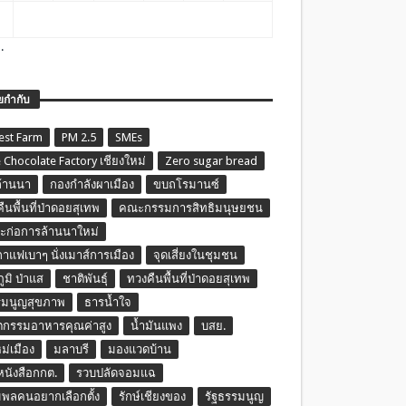
.
ยกำกับ
est Farm
PM 2.5
SMEs
 Chocolate Factory เชียงใหม่
Zero sugar bread
ล้านนา
กองกำลังผาเมือง
ขบถโรมานซ์
ืนพื้นที่ป่าดอยสุเทพ
คณะกรรมการสิทธิมนุษยชน
ก่อการล้านนาใหม่
กาแฟเบาๆ นั่งเมาส์การเมือง
จุดเสี่ยงในชุมชน
ภูมิ ป่าแส
ชาติพันธุ์
ทวงคืนพื้นที่ป่าดอยสุเทพ
รมนูญสุขภาพ
ธารน้ำใจ
ตกรรมอาหารคุณค่าสูง
น้ำมันแพง
บสย.
หม่เมือง
มลาบรี
มองแวดบ้าน
นหนังสือกกต.
รวบปลัดจอมแฉ
พลคนอยากเลือกตั้ง
รักษ์เชียงของ
รัฐธรรมนูญ