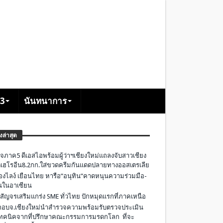
+3
นันทนาการ
องล่าสุด
จภาค5 ดีเอสไอพร้อมผู้ว่าฯเชียงใหม่แถลงจับสาวเชียง
เฮโรอีน8.2กก.ใส่ขวดครีมกันแดดปลายทางออสเตรเลีย
องไลง์ เยือนไทย หารือ”อนุทิน”คาดหนุนความร่วมมือ-
ืนในอาเซียน
 สัญจรเสริมแกร่ง SME ทั่วไทย ปักหมุดแรกที่ภาคเหนือ
อบจ.เชียงใหม่นำสำรวจความพร้อมรับตรวจประเมิน
ทคนิคจากที่ปรึกษาคณะกรรมการมรดกโลก ที่จะ