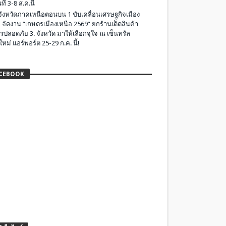
ที่ 3-8 ส.ค.นี้
มจังหวัดภาคเหนือตอนบน 1 ขับเคลื่อนเศรษฐกิจเมือง
 จัดงาน “เกษตรเมืองเหนือ 2569” ยกร้านเด็ดสินค้า
รปลอดภัย 3. จังหวัด มาให้เลือกจุใจ ณ เซ็นทรัล
ใหม่ แอร์พอร์ต 25-29 ก.ค. นี้!
CEBOOK