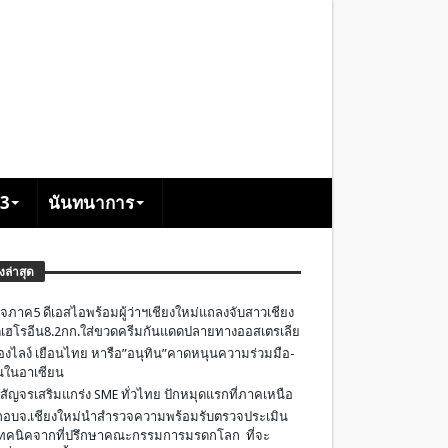
+3
นันทนาการ
องล่าสุด
จภาค5 ดีเอสไอพร้อมผู้ว่าฯเชียงใหม่แถลงจับสาวเชียง
เฮโรอีน8.2กก.ใส่ขวดครีมกันแดดปลายทางออสเตรเลีย
องไลง์ เยือนไทย หารือ”อนุทิน”คาดหนุนความร่วมมือ-
ืนในอาเซียน
 สัญจรเสริมแกร่ง SME ทั่วไทย ปักหมุดแรกที่ภาคเหนือ
อบจ.เชียงใหม่นำสำรวจความพร้อมรับตรวจประเมิน
ทคนิคจากที่ปรึกษาคณะกรรมการมรดกโลก ที่จะ