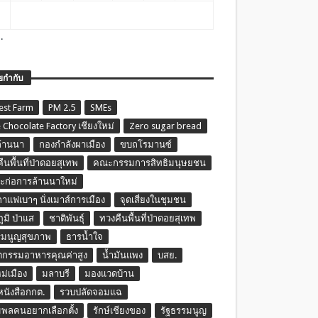
.
ยกำกับ
est Farm
PM 2.5
SMEs
 Chocolate Factory เชียงใหม่
Zero sugar bread
ล้านนา
กองกำลังผาเมือง
ขบถโรมานซ์
ืนพื้นที่ป่าดอยสุเทพ
คณะกรรมการสิทธิมนุษยชน
ก่อการล้านนาใหม่
กาแฟเบาๆ นั่งเมาส์การเมือง
จุดเสี่ยงในชุมชน
ภูมิ ป่าแส
ชาติพันธุ์
ทวงคืนพื้นที่ป่าดอยสุเทพ
รมนูญสุขภาพ
ธารน้ำใจ
ตกรรมอาหารคุณค่าสูง
น้ำมันแพง
บสย.
หม่เมือง
มลาบรี
มองแวดบ้าน
นหนังสือกกต.
รวบปลัดจอมแฉ
พลคนอยากเลือกตั้ง
รักษ์เชียงของ
รัฐธรรมนูญ