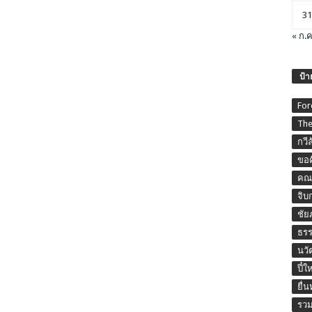
31
« ก.ค
ป้า
For
The
กวี
ขอค
คณะ
จิบ
ชัย
ธร
นวั
ปี๋ใ
ยื่
รวม