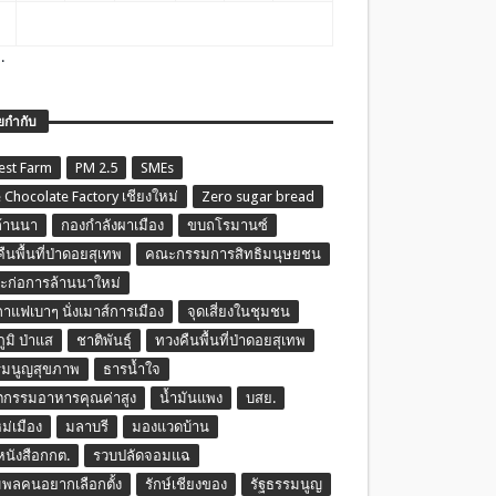
.
ยกำกับ
est Farm
PM 2.5
SMEs
 Chocolate Factory เชียงใหม่
Zero sugar bread
ล้านนา
กองกำลังผาเมือง
ขบถโรมานซ์
ืนพื้นที่ป่าดอยสุเทพ
คณะกรรมการสิทธิมนุษยชน
ก่อการล้านนาใหม่
กาแฟเบาๆ นั่งเมาส์การเมือง
จุดเสี่ยงในชุมชน
ภูมิ ป่าแส
ชาติพันธุ์
ทวงคืนพื้นที่ป่าดอยสุเทพ
รมนูญสุขภาพ
ธารน้ำใจ
ตกรรมอาหารคุณค่าสูง
น้ำมันแพง
บสย.
หม่เมือง
มลาบรี
มองแวดบ้าน
นหนังสือกกต.
รวบปลัดจอมแฉ
พลคนอยากเลือกตั้ง
รักษ์เชียงของ
รัฐธรรมนูญ