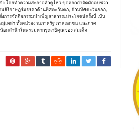
่วมขัง โดยทำความสะอาดลำคูไหว ขุดลอกกำจัดผักตบชวา
ะพานสิริราษฎร์มรรคาด้านทิศตะวันตก, ด้านทิศตะวันออก,
ึ่งการจัดกิจกรรมบำเพ็ญสาธารณประโยชน์ครั้งนี้ เน้น
มู่เหล่า ทั้งหน่วยงานภาครัฐ ภาคเอกชน และภาค
ละน้อมสำนึกในพระมหากรุณาธิคุณของ สมเด็จ