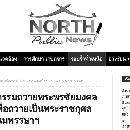
งแวดล้อม
การศึกษา-เกษตรกร
รอบรั้วทั่วเหนือ
อาเซียน 
เรื่
ยชน์เพื่อถวายเป็นพระราชกุศลเนื่องในวันเฉลิมพระชนมพรรษาฯ
ตำรว
กิจกรรมถวายพระพรชัยมงคล
รายด
มินอ
ื่อถวายเป็นพระราชกุศล
จุดย
สสว.
ชนมพรรษาฯ
นายก
ทางเ