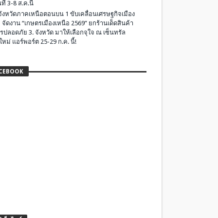
ที่ 3-8 ส.ค.นี้
มจังหวัดภาคเหนือตอนบน 1 ขับเคลื่อนเศรษฐกิจเมือง
 จัดงาน “เกษตรเมืองเหนือ 2569” ยกร้านเด็ดสินค้า
รปลอดภัย 3. จังหวัด มาให้เลือกจุใจ ณ เซ็นทรัล
ใหม่ แอร์พอร์ต 25-29 ก.ค. นี้!
CEBOOK