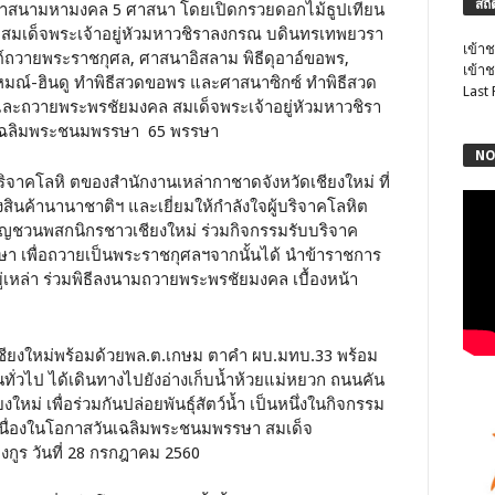
สถิ
างศาสนามหามงคล 5 ศาสนา โดยเปิดกรวยดอกไม้ธูปเทียน
 สมเด็จพระเจ้าอยู่หัวมหาวชิราลงกรณ บดินทรเทพยวรา
เข้าช
ถวายพระราชกุศล, ศาสนาอิสลาม พิธีดุอาอ์ขอพร,
เข้าช
มณ์-ฮินดู ทำพิธีสวดขอพร และศาสนาซิกซ์ ทำพิธีสวด
Last
ะถวายพระพรชัยมงคล สมเด็จพระเจ้าอยู่หัวมหาวชิรา
นเฉลิมพระชนมพรรษา 65 พรรษา
NO
ิจาคโลหิ ตของสำนักงานเหล่ากาชาดจังหวัดเชียงใหม่ ที่
ินค้านานาชาติฯ และเยี่ยมให้กำลังใจผู้บริจาคโลหิต
ชิญชวนพสกนิกรชาวเชียงใหม่ ร่วมกิจกรรมรับบริจาค
า เพื่อถวายเป็นพระราชกุศลฯจากนั้นได้ นำข้าราชการ
เหล่า ร่วมพิธีลงนามถวายพระพรชัยมงคล เบื้องหน้า
ชียงใหม่พร้อมด้วยพล.ต.เกษม ตาคำ ผบ.มทบ.33 พร้อม
่วไป ได้เดินทางไปยังอ่างเก็บน้ำห้วยแม่หยวก ถนนคัน
่ เพื่อร่วมกันปล่อยพันธุ์สัตว์น้ำ เป็นหนึ่งในกิจกรรม
 เนื่องในโอกาสวันเฉลิมพระชนมพรรษา สมเด็จ
กูร วันที่ 28 กรกฎาคม 2560