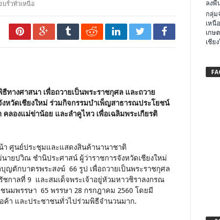
ลงพื้น
อบรั้วทั่วเหนือ
กลุ่
เหนือ
เกษต
เชียง
FA
ำพิธีทางศาสนา เพื่อถวายเป็นพระราชกุศล และถวาย
งหวัดเชียงใหม่ ร่วมกิจกรรมบำเพ็ญสาธารณประโยชน์
 คลองแม่ข่าน้อย และลำคูไหว เพื่อเฉลิมพระเกียรติ
านหน้า ศูนย์ประชุมและแสดงสินค้านานาชาติ
นายปวิณ ชำนิประศาสน์ ผู้ว่าราชการจังหวัดเชียงใหม่
ทำบุญตักบาตรพระสงฆ์ 66 รูป เพื่อถวายเป็นพระราชกุศล
ัชกาลที่ 9 และสมเด็จพระเจ้าอยู่หัวมหาวชิราลงกรณ
พระชนมพรรษา 65 พรรษา 28 กรกฎาคม 2560 โดยมี
 พ่อค้า และประชาชนทั่วไปร่วมพิธีจำนวนมาก.