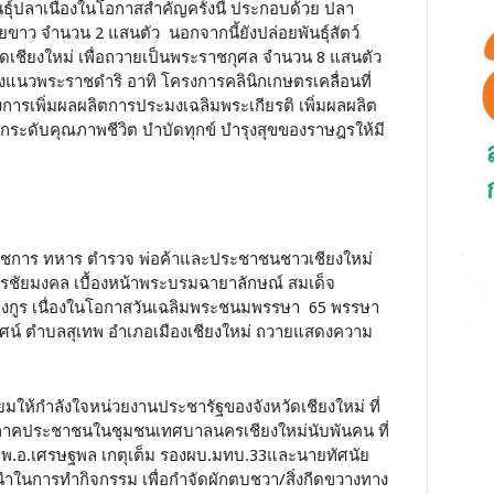
พันธุ์ปลาเนื่องในโอกาสสำคัญครั้งนี้ ประกอบด้วย ปลา
ขาว จำนวน 2 แสนตัว นอกจากนี้ยังปล่อยพันธุ์สัตว์
วัดเชียงใหม่ เพื่อถวายเป็นพระราชกุศล จำนวน 8 แสนตัว
่อสนองแนวพระราชดำริ อาทิ โครงการคลินิกเกษตรเคลื่อนที่
ารเพิ่มผลผลิตการประมงเฉลิมพระเกียรติ เพิ่มผลผลิต
กระดับคุณภาพชีวิต บำบัดทุกข์ บำรุงสุขของราษฎรให้มี
ข้าราชการ ทหาร ตำรวจ พ่อค้าและประชาชนชาวเชียงใหม่
พรชัยมงคล เบื้องหน้าพระบรมฉายาลักษณ์ สมเด็จ
างกูร เนื่องในโอกาสวันเฉลิมพระชนมพรรษา 65 พรรษา
ศน์ ตำบลสุเทพ อำเภอเมืองเชียงใหม่ ถวายแสดงความ
ี่ยมให้กำลังใจหน่วยงานประชารัฐของจังหวัดเชียงใหม่ ที่
ภาคประชาชนในชุมชนเทศบาลนครเชียงใหม่นับพันคน ที่
พ.อ.เศรษฐพล เกตุเต็ม รองผบ.มทบ.33และนายทัศนัย
นำในการทำกิจกรรม เพื่อกำจัดผักตบชวา/สิ่งกีดขวางทาง