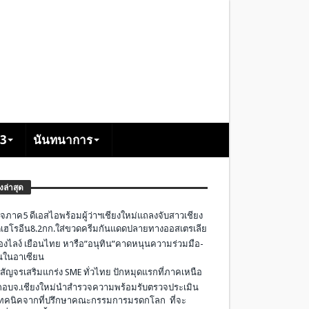
+3
นันทนาการ
องล่าสุด
จภาค5 ดีเอสไอพร้อมผู้ว่าฯเชียงใหม่แถลงจับสาวเชียง
เฮโรอีน8.2กก.ใส่ขวดครีมกันแดดปลายทางออสเตรเลีย
องไลง์ เยือนไทย หารือ”อนุทิน”คาดหนุนความร่วมมือ-
ืนในอาเซียน
 สัญจรเสริมแกร่ง SME ทั่วไทย ปักหมุดแรกที่ภาคเหนือ
อบจ.เชียงใหม่นำสำรวจความพร้อมรับตรวจประเมิน
ทคนิคจากที่ปรึกษาคณะกรรมการมรดกโลก ที่จะ