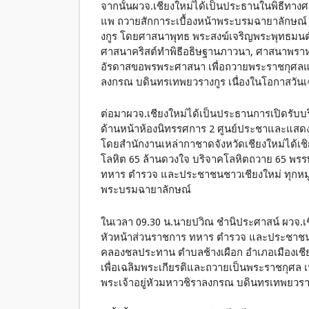
จากนั้นผวจ.เชียงใหม่ได้เป็นประธานในพิธีท
แพ ถวายสักการะเบื้องหน้าพระบรมฉายาลักษณ์
งกูร โดยศาสนาพุทธ พระสงฆ์เจริญพระพุทธมนต์
ศาสนาคริสต์ทำพิธีอธิษฐานภาวนา, ศาสนาพราห
อัรดาสขอพรพระศาสนา เพื่อถวายพระราชกุศลแล
ลงกรณ บดินทรเทพยวรางกูร เนื่องในโอกาสวั
ต่อมาผวจ.เชียงใหม่ได้เป็นประธานการเปิดรับบร
ด้านหน้าห้องนิทรรศการ 2 ศูนย์ประชาและแสดงส
โดยสำนักงานเหล่ากาชาดจังหวัดเชียงใหม่ได้เ
โลหิต 65 ล้านดวงใจ บริจาคโลหิตถวาย 65 พรรษ
ทหาร ตำรวจ และประชาชนชาวเชียงใหม่ ทุกหมู่
พระบรมฉายาลักษณ์
ในเวลา 09.30 น.นายปวิณ ชำนิประศาสน์ ผวจ.เ
หัวหน้าส่วนราชการ ทหาร ตำรวจ และประชาชนทั
คลองชลประทาน ตำบลช้างเผือก อำเภอเมืองเชียงใหม
เพื่อเฉลิมพระเกียรติและถวายเป็นพระราชกุศล
พระเจ้าอยู่หัวมหาวชิราลงกรณ บดินทรเทพยวราง