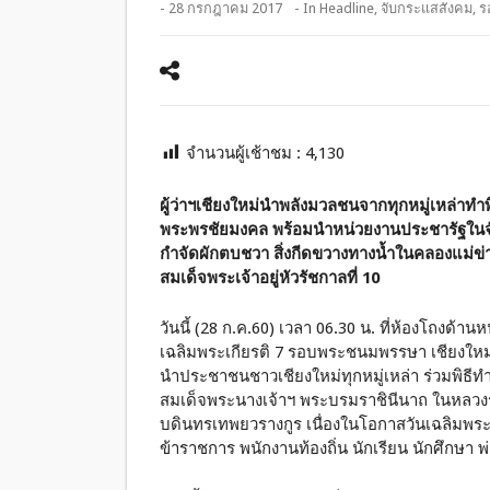
- 28 กรกฎาคม 2017
- In
Headline
,
จับกระแสสังคม
,
ร
จำนวนผู้เช้าชม :
4,130
ผู้ว่าฯเชียงใหม่นำพลังมวลชนจากทุกหมู่เหล่าท
พระพรชัยมงคล พร้อมนำหน่วยงานประชารัฐในจั
กำจัดผักตบชวา สิ่งกีดขวางทางน้ำในคลองแม่ข่า
สมเด็จพระเจ้าอยู่หัวรัชกาลที่ 10
วันนี้ (28 ก.ค.60) เวลา 06.30 น. ที่ห้องโถงด้
เฉลิมพระเกียรติ 7 รอบพระชนมพรรษา เชียงใหม่
นำประชาชนชาวเชียงใหม่ทุกหมู่เหล่า ร่วมพิธี
สมเด็จพระนางเจ้าฯ พระบรมราชินีนาถ ในหลวงร
บดินทรเทพยวรางกูร เนื่องในโอกาสวันเฉลิม
ข้าราชการ พนักงานท้องถิ่น นักเรียน นักศึกษา