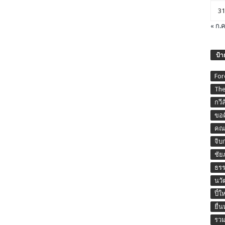
31
« ก.ค
ป้า
For
The
กวี
ขอค
คณะ
จิบ
ชัย
ธร
นวั
ปี๋ใ
ยื่
รวม