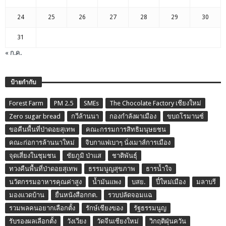
24
25
26
27
28
29
30
31
« ก.ค.
ป้ายกำกับ
Forest Farm
PM 2.5
SMEs
The Chocolate Factory เชียงใหม่
Zero sugar bread
กวีล้านนา
กองกำลังผาเมือง
ขบถโรมานซ์
ขอคืนพื้นที่ป่าดอยสุเทพ
คณะกรรมการสิทธิมนุษยชน
คณะก่อการล้านนาใหม่
จิบกาแฟเบาๆ นั่งเมาส์การเมือง
จุดเสี่ยงในชุมชน
ชัยภูมิ ป่าแส
ชาติพันธุ์
ทวงคืนพื้นที่ป่าดอยสุเทพ
ธรรมนูญสุขภาพ
ธารน้ำใจ
นวัตกรรมอาหารคุณค่าสูง
น้ำมันแพง
บสย.
ปี๋ใหม่เมือง
มลาบรี
มองแวดบ้าน
ยื่นหนังสือกกต.
รวบปลัดจอมแฉ
รวมพลคนอยากเลือกตั้ง
รักษ์เชียงของ
รัฐธรรมนูญ
รับรองผลเลือกตั้ง
วังเวียง
วัดจีนเชียงใหม่
วิกฤติฝุ่นควัน