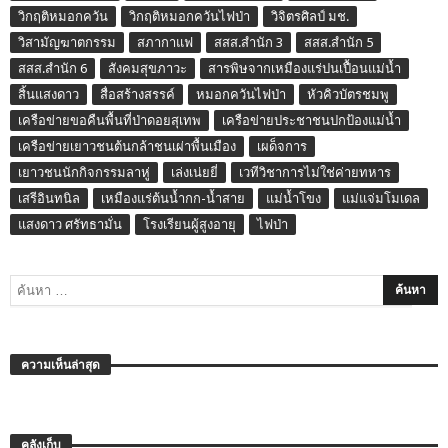
วิกฤติหมอกควัน
วิกฤติหมอกควันไฟป่า
วิจิตรศิลป์ มช.
วิสามัญฆาตกรรม
สภากาแฟ
สสส.สำนัก 3
สสส.สำนัก 5
สสส.สำนัก 6
สังคมสุขภาวะ
สารพิษจากเหมืองแร่ปนเปื้อนแม่น้ำ
สิ้นแสงดาว
สื่อสร้างสรรค์
หมอกควันไฟป่า
หัวคิวบัตรชมพู
เครือข่ายขอคืนพื้นที่ป่าดอยสุเทพ
เครือข่ายประชาชนปกป้องแม่น้ำ
เครือข่ายเยาวชนต้นกล้าชนเผ่าพื้นเมือง
เผด็จการ
เยาวชนนักกิจกรรมลาหู่
เล่งเน่ยยี่
เวทีวิชาการไม่ใช่ค่ายทหาร
เสรีอินทนิล
เหมืองแร่ต้นน้ำกก-น้ำสาย
แม่น้ำโขง
แม่แจ่มโมเดล
แสงดาว ศรัทธามั่น
โรงเรียนผู้สูงอายุ
ไฟป่า
ความเห็นล่าสุด
คลังเก็บ