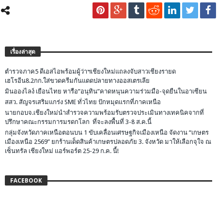
เรื่องล่าสุด
ตำรวจภาค5 ดีเอสไอพร้อมผู้ว่าฯเชียงใหม่แถลงจับสาวเชียงรายด
เฮโรอีน8.2กก.ใส่ขวดครีมกันแดดปลายทางออสเตรเลีย
มินอองไลง์ เยือนไทย หารือ”อนุทิน”คาดหนุนความร่วมมือ-จุดยืนในอาเซียน
สสว. สัญจรเสริมแกร่ง SME ทั่วไทย ปักหมุดแรกที่ภาคเหนือ
นายกอบจ.เชียงใหม่นำสำรวจความพร้อมรับตรวจประเมินทางเทคนิคจากที่
ปรึกษาคณะกรรมการมรดกโลก ที่จะลงพื้นที่ 3-8 ส.ค.นี้
กลุ่มจังหวัดภาคเหนือตอนบน 1 ขับเคลื่อนเศรษฐกิจเมืองเหนือ จัดงาน “เกษตร
เมืองเหนือ 2569” ยกร้านเด็ดสินค้าเกษตรปลอดภัย 3. จังหวัด มาให้เลือกจุใจ ณ
เซ็นทรัล เชียงใหม่ แอร์พอร์ต 25-29 ก.ค. นี้!
FACEBOOK